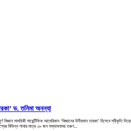
তারকা’ ড. তনিমা অনন্যা
র্ণ বিজ্ঞান সাময়িকী সায়েন্টিফিক আমেরিকান ‘বিজ্ঞানের উদীয়মান তারকা’ হিসেবে স্বীকৃতি দিয়েছে
শ্বের বিভিন্ন শাখার মাত্র ২৮ জন সম্ভাবনাময় তরুণ...