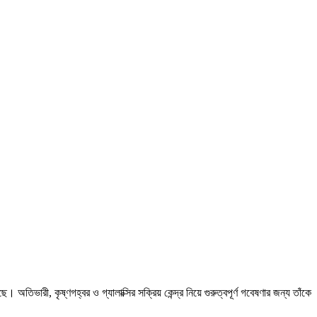
। অতিভারী, কৃষ্ণগহ্বর ও গ্যালাক্সির সক্রিয় কেন্দ্র নিয়ে গুরুত্বপূর্ণ গবেষণার জন্য তাঁকে