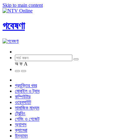
Skip to main content
গবেষণা
অ
ফ
A
প্রযুক্তির খবর
মোবাইল ও ট্যাব
কম্পিউটার
ওয়েবসাইট
সামাজিক মাধ্যম
ট্রেন্ডিং
গেমিং ও গেজেট
অ্যাপস
ক্যামেরা
উদ্ভাবন