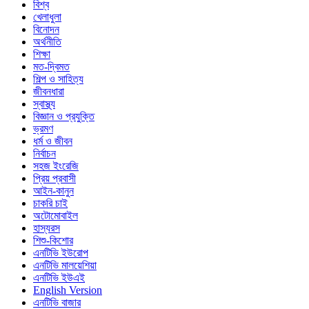
বিশ্ব
খেলাধুলা
বিনোদন
অর্থনীতি
শিক্ষা
মত-দ্বিমত
শিল্প ও সাহিত্য
জীবনধারা
স্বাস্থ্য
বিজ্ঞান ও প্রযুক্তি
ভ্রমণ
ধর্ম ও জীবন
নির্বাচন
সহজ ইংরেজি
প্রিয় প্রবাসী
আইন-কানুন
চাকরি চাই
অটোমোবাইল
হাস্যরস
শিশু-কিশোর
এনটিভি ইউরোপ
এনটিভি মালয়েশিয়া
এনটিভি ইউএই
English Version
এনটিভি বাজার