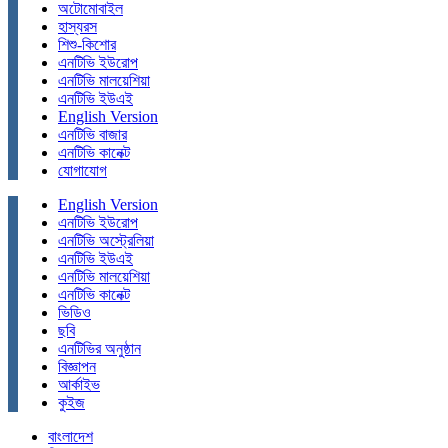
অটোমোবাইল
হাস্যরস
শিশু-কিশোর
এনটিভি ইউরোপ
এনটিভি মালয়েশিয়া
এনটিভি ইউএই
English Version
এনটিভি বাজার
এনটিভি কানেক্ট
যোগাযোগ
English Version
এনটিভি ইউরোপ
এনটিভি অস্ট্রেলিয়া
এনটিভি ইউএই
এনটিভি মালয়েশিয়া
এনটিভি কানেক্ট
ভিডিও
ছবি
এনটিভির অনুষ্ঠান
বিজ্ঞাপন
আর্কাইভ
কুইজ
বাংলাদেশ