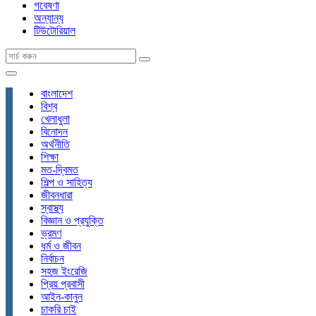
গবেষণা
অন্যান্য
টিউটোরিয়াল
বাংলাদেশ
বিশ্ব
খেলাধুলা
বিনোদন
অর্থনীতি
শিক্ষা
মত-দ্বিমত
শিল্প ও সাহিত্য
জীবনধারা
স্বাস্থ্য
বিজ্ঞান ও প্রযুক্তি
ভ্রমণ
ধর্ম ও জীবন
নির্বাচন
সহজ ইংরেজি
প্রিয় প্রবাসী
আইন-কানুন
চাকরি চাই