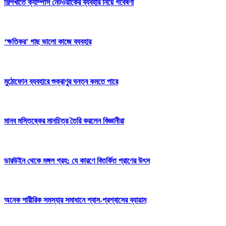
শিল্পখাতে ক্যাম্পাস নেটওয়ার্কের ব্যবহার নিয়ে গবেষণা
‘ক্ষতিকর’ গাছ ভালো কাজে ব্যবহার
মুঠোফোন ব্যবহারে শুক্রাণুর ঘনত্ব কমতে পারে
মানব মস্তিষ্কের মানচিত্র তৈরি করলেন বিজ্ঞানীরা
ডারউইন থেকে মঙ্গল গ্রহ: যে কারণে বিতর্কিত প্রাণের উৎস
অনেক শারীরিক সমস্যার সমাধানে শ্বাস-প্রশ্বাসের ব্যায়াম