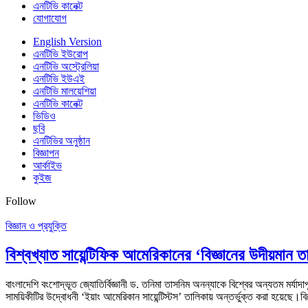
এনটিভি কানেক্ট
যোগাযোগ
English Version
এনটিভি ইউরোপ
এনটিভি অস্ট্রেলিয়া
এনটিভি ইউএই
এনটিভি মালয়েশিয়া
এনটিভি কানেক্ট
ভিডিও
ছবি
এনটিভির অনুষ্ঠান
বিজ্ঞাপন
আর্কাইভ
কুইজ
Follow
বিজ্ঞান ও প্রযুক্তি
বিশ্বখ্যাত সায়েন্টিফিক আমেরিকানের ‘বিজ্ঞানের উদীয়মান 
বাংলাদেশি বংশোদ্ভূত জ্যোতির্বিজ্ঞানী ড. তনিমা তাসনিম অনন্যাকে বিশ্বের অন্যতম মর্যাদাপূ
সাময়িকীটির উদ্বোধনী ‘ইয়াং আমেরিকান সায়েন্টিস্টস’ তালিকায় অন্তর্ভুক্ত করা হয়েছে।বি