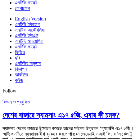
এনটিভি কানেক্ট
যোগাযোগ
English Version
এনটিভি ইউরোপ
এনটিভি অস্ট্রেলিয়া
এনটিভি ইউএই
এনটিভি মালয়েশিয়া
এনটিভি কানেক্ট
ভিডিও
ছবি
এনটিভির অনুষ্ঠান
বিজ্ঞাপন
আর্কাইভ
কুইজ
Follow
বিজ্ঞান ও প্রযুক্তি
দেশের বাজারে স্যামসাং এ১৭ ৫জি, এবার কী চমক?
স্যামসাং দেশের বাজারে উন্মোচন করেছে তাদের সর্বশেষ উদ্ভাবন ‘গ্যালাক্সি এ১৭ ৫জি।
স্মার্টফোনটিতে ব্যবহারকারীরা ব্যবহার করতে পারবেন জেমেনাই এআই ফিচার ‘সার্কেল টু