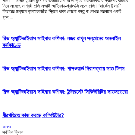
সার্চ।’ ‘অসাম ইন্টেলিজেন্স ফর এভরিওয়ান’ এ লক্ষ্যের ধারাবাহিকতায় স্যামসাং বাজারে
নিয়ে এসেছে সাশ্রয়ী ৫জি এআই স্মার্টফোন-গ্যালাক্সি এ১৭ ৫জি।‘সার্কেল টু সার্চ’
ফিচারের মাধ্যমে ব্যবহারকারীরা স্ক্রিনে থাকা কোনো বস্তু বা লেখার চারপাশে একটি
বৃত্ত...
রিভ অ্যান্টিভাইরাস সাইবার কণিকা:
নজর রাখুন সন্তানের অনলাইন
কর্মকাণ্ডে
রিভ অ্যান্টিভাইরাস সাইবার কণিকা:
পাসওয়ার্ড নিরাপত্তায় সাত টিপস
রিভ অ্যান্টিভাইরাস সাইবার কণিকা:
ইন্টারনেট সিকিউরিটির সাতসতেরো
ধীরগতিতে কাজ করছে কম্পিউটার?
আরও
সর্বাধিক ক্লিক