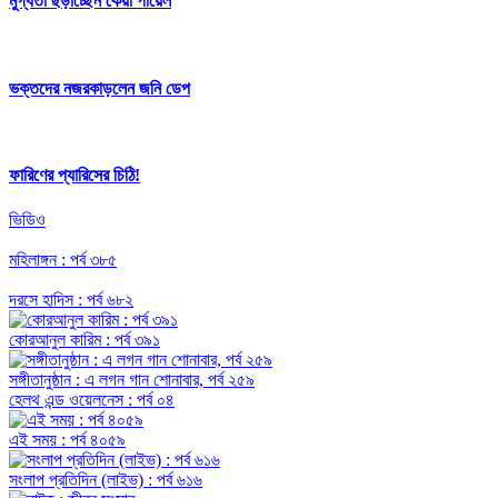
মুগ্ধতা ছড়াচ্ছেন কেয়া পায়েল
ভক্তদের নজরকাড়লেন জনি ডেপ
ফারিণের প্যারিসের চিঠি!
ভিডিও
মহিলাঙ্গন : পর্ব ৩৮৫
দরসে হাদিস : পর্ব ৬৮২
কোরআনুল কারিম : পর্ব ৩৯১
সঙ্গীতানুষ্ঠান : এ লগন গান শোনাবার, পর্ব ২৫৯
হেলথ এন্ড ওয়েলনেস : পর্ব ০৪
এই সময় : পর্ব ৪০৫৯
সংলাপ প্রতিদিন (লাইভ) : পর্ব ৬১৬