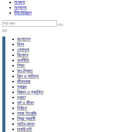
গবেষণা
অন্যান্য
টিউটোরিয়াল
বাংলাদেশ
বিশ্ব
খেলাধুলা
বিনোদন
অর্থনীতি
শিক্ষা
মত-দ্বিমত
শিল্প ও সাহিত্য
জীবনধারা
স্বাস্থ্য
বিজ্ঞান ও প্রযুক্তি
ভ্রমণ
ধর্ম ও জীবন
নির্বাচন
সহজ ইংরেজি
প্রিয় প্রবাসী
আইন-কানুন
চাকরি চাই