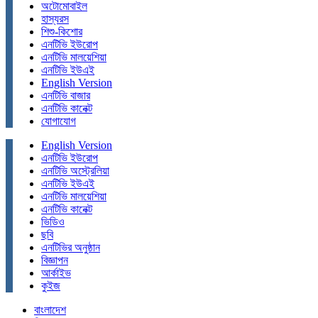
অটোমোবাইল
হাস্যরস
শিশু-কিশোর
এনটিভি ইউরোপ
এনটিভি মালয়েশিয়া
এনটিভি ইউএই
English Version
এনটিভি বাজার
এনটিভি কানেক্ট
যোগাযোগ
English Version
এনটিভি ইউরোপ
এনটিভি অস্ট্রেলিয়া
এনটিভি ইউএই
এনটিভি মালয়েশিয়া
এনটিভি কানেক্ট
ভিডিও
ছবি
এনটিভির অনুষ্ঠান
বিজ্ঞাপন
আর্কাইভ
কুইজ
বাংলাদেশ