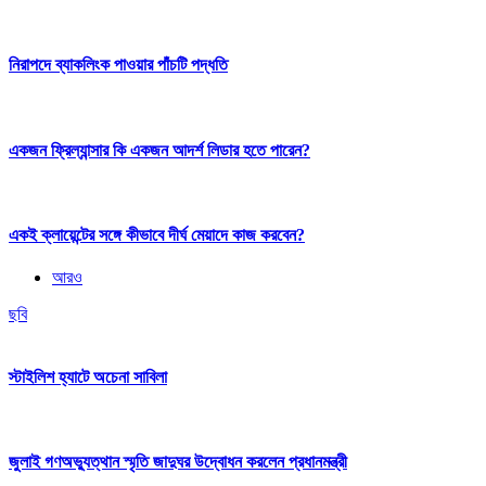
নিরাপদে ব্যাকলিংক পাওয়ার পাঁচটি পদ্ধতি
একজন ফ্রিল্যান্সার কি একজন আদর্শ লিডার হতে পারেন?
একই ক্লায়েন্টের সঙ্গে কীভাবে দীর্ঘ মেয়াদে কাজ করবেন?
আরও
ছবি
স্টাইলিশ হ্যাটে অচেনা সাবিলা
জুলাই গণঅভ্যুত্থান স্মৃতি জাদুঘর উদ্বোধন করলেন প্রধানমন্ত্রী