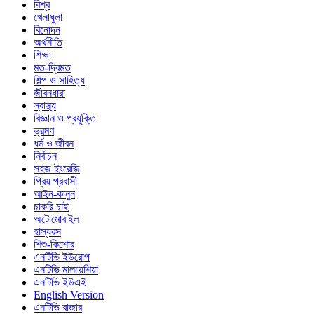
বিশ্ব
খেলাধুলা
বিনোদন
অর্থনীতি
শিক্ষা
মত-দ্বিমত
শিল্প ও সাহিত্য
জীবনধারা
স্বাস্থ্য
বিজ্ঞান ও প্রযুক্তি
ভ্রমণ
ধর্ম ও জীবন
নির্বাচন
সহজ ইংরেজি
প্রিয় প্রবাসী
আইন-কানুন
চাকরি চাই
অটোমোবাইল
হাস্যরস
শিশু-কিশোর
এনটিভি ইউরোপ
এনটিভি মালয়েশিয়া
এনটিভি ইউএই
English Version
এনটিভি বাজার