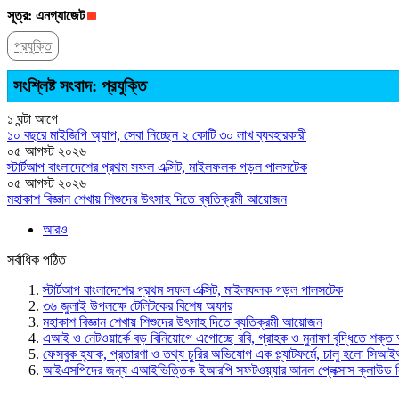
সূত্র: এনগ্যাজেট
প্রযুক্তি
সংশ্লিষ্ট সংবাদ: প্রযুক্তি
১ ঘন্টা আগে
১০ বছরে মাইজিপি অ্যাপ, সেবা নিচ্ছেন ২ কোটি ৩০ লাখ ব্যবহারকারী
০৫ আগস্ট ২০২৬
স্টার্টআপ বাংলাদেশের প্রথম সফল এক্সিট, মাইলফলক গড়ল পালসটেক
০৫ আগস্ট ২০২৬
মহাকাশ বিজ্ঞান শেখায় শিশুদের উৎসাহ দিতে ব্যতিক্রমী আয়োজন
আরও
সর্বাধিক পঠিত
স্টার্টআপ বাংলাদেশের প্রথম সফল এক্সিট, মাইলফলক গড়ল পালসটেক
৩৬ জুলাই উপলক্ষে টেলিটকের বিশেষ অফার
মহাকাশ বিজ্ঞান শেখায় শিশুদের উৎসাহ দিতে ব্যতিক্রমী আয়োজন
এআই ও নেটওয়ার্কে বড় বিনিয়োগে এগোচ্ছে রবি, গ্রাহক ও মুনাফা বৃদ্ধিতে শক্ত
ফেসবুক হ্যাক, প্রতারণা ও তথ্য চুরির অভিযোগ এক প্ল্যাটফর্মে, চালু হলো সি
আইএসপিদের জন্য এআইভিত্তিক ইআরপি সফটওয়্যার আনল প্লেক্সাস ক্লাউড ল