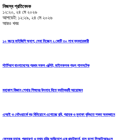
নিজস্ব প্রতিবেদক
১২:২০, ২৪ মে ২০২৬
আপডেট: ১২:২৯, ২৪ মে ২০২৬
আরও খবর
১০ বছরে মাইজিপি অ্যাপ, সেবা নিচ্ছেন ২ কোটি ৩০ লাখ ব্যবহারকারী
স্টার্টআপ বাংলাদেশের প্রথম সফল এক্সিট, মাইলফলক গড়ল পালসটেক
মহাকাশ বিজ্ঞান শেখায় শিশুদের উৎসাহ দিতে ব্যতিক্রমী আয়োজন
এআই ও নেটওয়ার্কে বড় বিনিয়োগে এগোচ্ছে রবি, গ্রাহক ও মুনাফা বৃদ্ধিতে শক্ত অবস্থানে
ফেসবুক হ্যাক, প্রতারণা ও তথ্য চুরির অভিযোগ এক প্ল্যাটফর্মে, চালু হলো সিআইআরএস