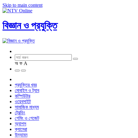
Skip to main content
বিজ্ঞান ও প্রযুক্তি
অ
ফ
A
প্রযুক্তির খবর
মোবাইল ও ট্যাব
কম্পিউটার
ওয়েবসাইট
সামাজিক মাধ্যম
ট্রেন্ডিং
গেমিং ও গেজেট
অ্যাপস
ক্যামেরা
উদ্ভাবন