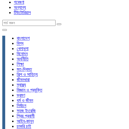
গবেষণা
অন্যান্য
টিউটোরিয়াল
বাংলাদেশ
বিশ্ব
খেলাধুলা
বিনোদন
অর্থনীতি
শিক্ষা
মত-দ্বিমত
শিল্প ও সাহিত্য
জীবনধারা
স্বাস্থ্য
বিজ্ঞান ও প্রযুক্তি
ভ্রমণ
ধর্ম ও জীবন
নির্বাচন
সহজ ইংরেজি
প্রিয় প্রবাসী
আইন-কানুন
চাকরি চাই