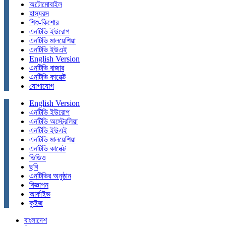
অটোমোবাইল
হাস্যরস
শিশু-কিশোর
এনটিভি ইউরোপ
এনটিভি মালয়েশিয়া
এনটিভি ইউএই
English Version
এনটিভি বাজার
এনটিভি কানেক্ট
যোগাযোগ
English Version
এনটিভি ইউরোপ
এনটিভি অস্ট্রেলিয়া
এনটিভি ইউএই
এনটিভি মালয়েশিয়া
এনটিভি কানেক্ট
ভিডিও
ছবি
এনটিভির অনুষ্ঠান
বিজ্ঞাপন
আর্কাইভ
কুইজ
বাংলাদেশ