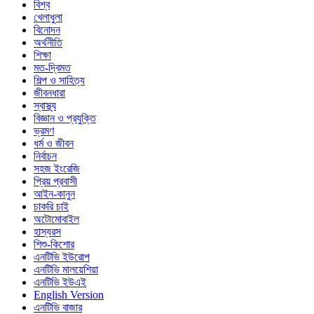
বিশ্ব
খেলাধুলা
বিনোদন
অর্থনীতি
শিক্ষা
মত-দ্বিমত
শিল্প ও সাহিত্য
জীবনধারা
স্বাস্থ্য
বিজ্ঞান ও প্রযুক্তি
ভ্রমণ
ধর্ম ও জীবন
নির্বাচন
সহজ ইংরেজি
প্রিয় প্রবাসী
আইন-কানুন
চাকরি চাই
অটোমোবাইল
হাস্যরস
শিশু-কিশোর
এনটিভি ইউরোপ
এনটিভি মালয়েশিয়া
এনটিভি ইউএই
English Version
এনটিভি বাজার