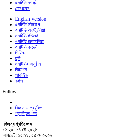
এনটিভি কানেক্ট
যোগাযোগ
English Version
এনটিভি ইউরোপ
এনটিভি অস্ট্রেলিয়া
এনটিভি ইউএই
এনটিভি মালয়েশিয়া
এনটিভি কানেক্ট
ভিডিও
ছবি
এনটিভির অনুষ্ঠান
বিজ্ঞাপন
আর্কাইভ
কুইজ
Follow
বিজ্ঞান ও প্রযুক্তি
প্রযুক্তির খবর
নিজস্ব প্রতিবেদক
১২:২০, ২৪ মে ২০২৬
আপডেট: ১২:২৯, ২৪ মে ২০২৬