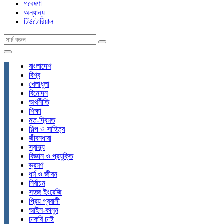
গবেষণা
অন্যান্য
টিউটোরিয়াল
বাংলাদেশ
বিশ্ব
খেলাধুলা
বিনোদন
অর্থনীতি
শিক্ষা
মত-দ্বিমত
শিল্প ও সাহিত্য
জীবনধারা
স্বাস্থ্য
বিজ্ঞান ও প্রযুক্তি
ভ্রমণ
ধর্ম ও জীবন
নির্বাচন
সহজ ইংরেজি
প্রিয় প্রবাসী
আইন-কানুন
চাকরি চাই