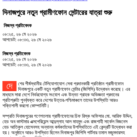
দিনাজপুরে নতুন গ্রামীণফোন সেন্টারের যাত্রা শুরু
নিজস্ব প্রতিবেদক
০৮:২৫, ২৬ মে ২০২৬
আপডেট: ০৮:৩৩, ২৬ মে ২০২৬
নিজস্ব প্রতিবেদক
০৮:২৫, ২৬ মে ২০২৬
আপডেট: ০৮:৩৩, ২৬ মে ২০২৬
দেশের শীর্ষস্থানীয় টেলিযোগাযোগ সেবা প্রদানকারী প্রতিষ্ঠান গ্রামীণফোন
দিনাজপুরে একটি নতুন গ্রামীণফোন সেন্টার (জিপিসি) উদ্বোধন করেছে। এর
মাধ্যমে সারা দেশে নির্ভরযোগ্য সংযোগ এবং উন্নত গ্রাহক অভিজ্ঞতা প্রদানের
প্রতিশ্রুতি পুনর্ব্যক্ত করে দেশের উত্তর-পশ্চিমাঞ্চলে তাদের উপস্থিতি আরও
শক্তিশালী করলো কোম্পানিটি।
সম্প্রতি দিনাজপুরের গণেশতলায় গ্রামীণফোনের চিফ রিস্ক অফিসার মো. আরিফ উদ্দিন,
হেড অব কাস্টমার এক্সপেরিয়েন্স আব্দুল্লাহ আল মাহমুদ এবং রাজশাহী সার্কেল বিজনেস
হেড আতিকুল হোসেনসহ অন্যান্য কর্মকর্তাদের উপস্থিতিতে এই কেন্দ্রটি উদ্বোধন করা
হয়। অনুষ্ঠানে আরও উপস্থিত ছিলেন দিনাজপুর জিপিসি পার্টনার তমাল মজুমদারসহ