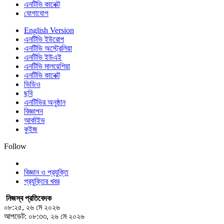
এনটিভি কানেক্ট
যোগাযোগ
English Version
এনটিভি ইউরোপ
এনটিভি অস্ট্রেলিয়া
এনটিভি ইউএই
এনটিভি মালয়েশিয়া
এনটিভি কানেক্ট
ভিডিও
ছবি
এনটিভির অনুষ্ঠান
বিজ্ঞাপন
আর্কাইভ
কুইজ
Follow
বিজ্ঞান ও প্রযুক্তি
প্রযুক্তির খবর
নিজস্ব প্রতিবেদক
০৮:২৫, ২৬ মে ২০২৬
আপডেট: ০৮:৩৩, ২৬ মে ২০২৬