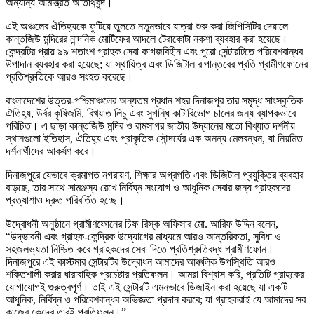
অন্যান্য আমন্ত্রিত অতিথিবৃন্দ।
এই অঞ্চলের ঐতিহ্যকে ফুটিয়ে তুলতে নতুনভাবে যাত্রা শুরু করা জিপিসিটির দেয়ালে
কান্তজিউ মন্দিরের নান্দনিক মোটিফের আদলে টেরাকোটা নকশা ব্যবহার করা হয়েছে।
কেন্দ্রটির প্রায় ৯৯ শতাংশ গ্রাহক সেবা কাগজবিহীন এবং পুরো সেন্টারটিতে পরিবেশবান্ধব
উপাদান ব্যবহার করা হয়েছে; যা স্থায়িত্ব এবং ডিজিটাল রূপান্তরের প্রতি গ্রামীণফোনের
প্রতিশ্রুতিকে আরও সংহত করেছে।
বাংলাদেশের উত্তর-পশ্চিমাঞ্চলের অন্যতম প্রধান শহর দিনাজপুর তার সমৃদ্ধ সাংস্কৃতিক
ঐতিহ্য, উর্বর কৃষিজমি, বিখ্যাত লিচু এবং সুগন্ধি কাটারিভোগ চালের জন্য ব্যাপকভাবে
পরিচিত। এ ছাড়া কান্তজিউ মন্দির ও রামসাগর জাতীয় উদ্যানের মতো বিখ্যাত দর্শনীয়
স্থানগুলো ইতিহাস, ঐতিহ্য এবং প্রাকৃতিক সৌন্দর্যের এক অনন্য মেলবন্ধন, যা নিয়মিত
দর্শনার্থীদের আকর্ষণ করে।
দিনাজপুরে যেভাবে ক্রমাগত নগরায়ণ, শিক্ষার অগ্রগতি এবং ডিজিটাল প্রযুক্তির ব্যবহার
বাড়ছে, তার সাথে সামঞ্জস্য রেখে নির্বিঘ্ন সংযোগ ও আধুনিক সেবার জন্য গ্রাহকদের
প্রত্যাশাও দ্রুত পরিবর্তিত হচ্ছে।
উদ্বোধনী অনুষ্ঠানে গ্রামীণফোনের চিফ রিস্ক অফিসার মো. আরিফ উদ্দিন বলেন,
“উদ্ভাবনী এবং গ্রাহক-কেন্দ্রিক উদ্যোগের মাধ্যমে আরও আন্তরিকতা, সুবিধা ও
সহজলভ্যতা নিশ্চিত করে গ্রাহকদের সেবা দিতে প্রতিশ্রুতিবদ্ধ গ্রামীণফোন।
দিনাজপুরে এই কাস্টমার সেন্টারটির উদ্বোধন আমাদের আঞ্চলিক উপস্থিতি আরও
শক্তিশালী করার ধারাবাহিক প্রচেষ্টার প্রতিফলন। আমরা বিশ্বাস করি, প্রতিটি গ্রাহকের
যোগাযোগই গুরুত্বপূর্ণ। তাই এই সেন্টারটি এমনভাবে ডিজাইন করা হয়েছে যা একটি
আধুনিক, নির্বিঘ্ন ও পরিবেশবান্ধব অভিজ্ঞতা প্রদান করবে; যা গ্রাহকরাই যে আমাদের সব
কাজের কেন্দ্রে তারই প্রতিফলন।”