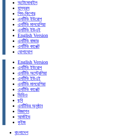
অটোমোবাইল
হাস্যরস
শিশু-কিশোর
এনটিভি ইউরোপ
এনটিভি মালয়েশিয়া
এনটিভি ইউএই
English Version
এনটিভি বাজার
এনটিভি কানেক্ট
যোগাযোগ
English Version
এনটিভি ইউরোপ
এনটিভি অস্ট্রেলিয়া
এনটিভি ইউএই
এনটিভি মালয়েশিয়া
এনটিভি কানেক্ট
ভিডিও
ছবি
এনটিভির অনুষ্ঠান
বিজ্ঞাপন
আর্কাইভ
কুইজ
বাংলাদেশ