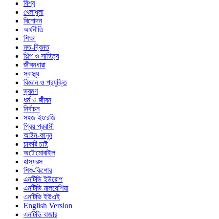
বিশ্ব
খেলাধুলা
বিনোদন
অর্থনীতি
শিক্ষা
মত-দ্বিমত
শিল্প ও সাহিত্য
জীবনধারা
স্বাস্থ্য
বিজ্ঞান ও প্রযুক্তি
ভ্রমণ
ধর্ম ও জীবন
নির্বাচন
সহজ ইংরেজি
প্রিয় প্রবাসী
আইন-কানুন
চাকরি চাই
অটোমোবাইল
হাস্যরস
শিশু-কিশোর
এনটিভি ইউরোপ
এনটিভি মালয়েশিয়া
এনটিভি ইউএই
English Version
এনটিভি বাজার