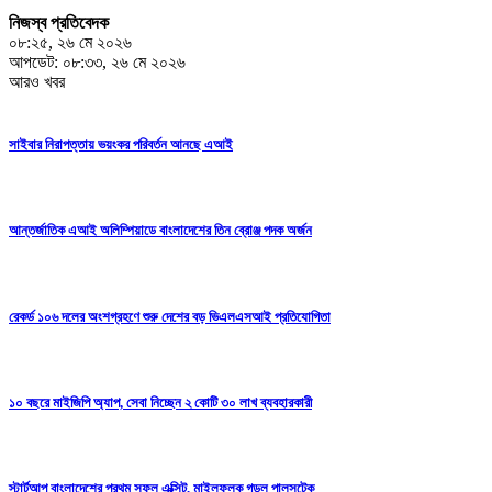
নিজস্ব প্রতিবেদক
০৮:২৫, ২৬ মে ২০২৬
আপডেট: ০৮:৩৩, ২৬ মে ২০২৬
আরও খবর
সাইবার নিরাপত্তায় ভয়ংকর পরিবর্তন আনছে এআই
আন্তর্জাতিক এআই অলিম্পিয়াডে বাংলাদেশের তিন ব্রোঞ্জ পদক অর্জন
রেকর্ড ১০৬ দলের অংশগ্রহণে শুরু দেশের বড় ভিএলএসআই প্রতিযোগিতা
১০ বছরে মাইজিপি অ্যাপ, সেবা নিচ্ছেন ২ কোটি ৩০ লাখ ব্যবহারকারী
স্টার্টআপ বাংলাদেশের প্রথম সফল এক্সিট, মাইলফলক গড়ল পালসটেক