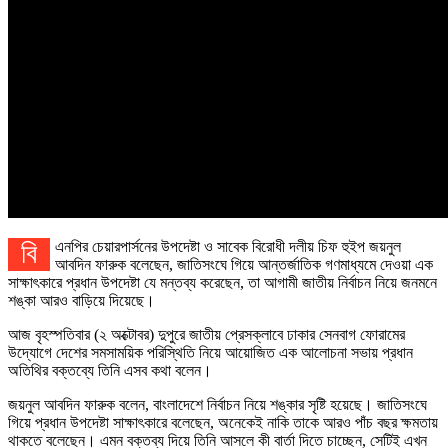
বিএনপির চেয়ারপার্সনের উপদেষ্টা ও সাবেক বিরোধী দলীয় চিফ হুইপ জয়নুল
আবদিন ফারুক বলেছেন, জাতিসংঘে গিয়ে আন্তর্জাতিক গণমাধ্যমে দেওয়া এক
সাক্ষাৎকারে প্রধান উপদেষ্টা যে মন্তব্য করেছেন, তা আগামী জাতীয় নির্বাচন নিয়ে জনমনে
শঙ্কা আরও বাড়িয়ে দিয়েছে।
আজ বৃহস্পতিবার (২ অক্টোবর) দুপুরে জাতীয় প্রেসক্লাবে ঢাকার সেনবাগ ফোরামের
উদ্যোগে দেশের সমসাময়িক পরিস্থিতি নিয়ে আয়োজিত এক আলোচনা সভায় প্রধান
অতিথির বক্তব্যে তিনি এসব কথা বলেন।
জয়নুল আবদিন ফারুক বলেন, ‌বাংলাদেশে নির্বাচন নিয়ে শঙ্কার সৃষ্টি হয়েছে। জাতিসংঘে
গিয়ে প্রধান উপদেষ্টা সাক্ষাৎকারে বলেছেন, অনেকেই নাকি তাকে আরও পাঁচ বছর ক্ষমতায়
থাকতে বলেছেন। এমন বক্তব্য দিয়ে তিনি আসলে কী বার্তা দিতে চাচ্ছেন, সেটিই এখন