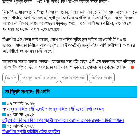
তাহলে প্রশ্ন উঠবে—এই পাঁচ বছরও কি গত এক বছরের মতো চলবে?
বিএনপি চেয়ারপার্সনের উপদেষ্টা আরও বলেন, এমন কথা নির্বাচনের তিন মাস আগে বলা ঠিক
নয়। পাহাড়ে অশান্তি চলছে, দুর্গাপূজাকে ঘিরে অশান্তির পাঁয়তারা ছিল—এসব বিষয়কে
আমলে না নিলেও, এগুলোর পেছনে ষড়যন্ত্র স্পষ্ট। তবে আমি মনে করি না, বাংলাদেশে
ষড়যন্ত্র করে কেউ সফল হতে পেরেছে।
বিএনপির এই নেতা দাবি করেন, দেশে অশান্তি সৃষ্টির মূল শক্তি আওয়ামী লীগ এবং
ভারত। সামনের নির্বাচন আপনার (প্রধান উপদেষ্টার) জন্য কঠিন অগ্নিপরীক্ষা। আপনার
আশেপাশে বহু ষড়যন্ত্রকারী আছে।
আলোচনা সভায় ঢাকার সেনবাগ ফোরামের সভাপতি লায়ন এবি এম ফারুকের সভাপতিত্বে
আরও উপস্থিত ছিলেন সংগঠনের সাধারণ সম্পাদক মো. মোজাম্মেল হোসেন সেলিম।
বিএনপি
জয়নুল আবদিন ফারুক
প্রধান উপদেষ্টা
ভিডিও সংবাদ
সংশ্লিষ্ট সংবাদ: বিএনপি
০৭ আগস্ট ২০২৬
গণমাধ্যম শক্তিশালী হলেই গণতন্ত্র শক্তিশালী হবে : মির্জা ফখরুল
০১ আগস্ট ২০২৬
রাষ্ট্রপতি নির্বাচনে বিএনপির প্রার্থী মনোনয়ন করবেন তারেক রহমান : মির্জা ফখরুল
০১ আগস্ট ২০২৬
বিএনপির স্থায়ী কমিটির বৈঠক অনুষ্ঠিত