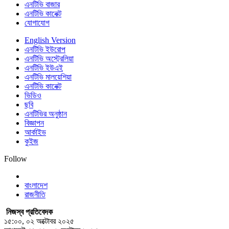
এনটিভি বাজার
এনটিভি কানেক্ট
যোগাযোগ
English Version
এনটিভি ইউরোপ
এনটিভি অস্ট্রেলিয়া
এনটিভি ইউএই
এনটিভি মালয়েশিয়া
এনটিভি কানেক্ট
ভিডিও
ছবি
এনটিভির অনুষ্ঠান
বিজ্ঞাপন
আর্কাইভ
কুইজ
Follow
বাংলাদেশ
রাজনীতি
নিজস্ব প্রতিবেদক
১৫:০০, ০২ অক্টোবর ২০২৫