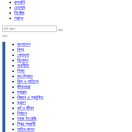
কুলখানি
চেহলাম
নিখোঁজ
শ্রাদ্ধ
বাংলাদেশ
বিশ্ব
খেলাধুলা
বিনোদন
অর্থনীতি
শিক্ষা
মত-দ্বিমত
শিল্প ও সাহিত্য
জীবনধারা
স্বাস্থ্য
বিজ্ঞান ও প্রযুক্তি
ভ্রমণ
ধর্ম ও জীবন
নির্বাচন
সহজ ইংরেজি
প্রিয় প্রবাসী
আইন-কানুন