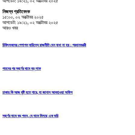
আপডেট: ১৯:২১, ০২ অক্টোবর ২০২৫
নিজস্ব প্রতিবেদক
১৫:০০, ০২ অক্টোবর ২০২৫
আপডেট: ১৯:২১, ০২ অক্টোবর ২০২৫
আরও খবর
চিকিৎসকদের পেশাগত দায়িত্বে রাজনীতি যেন বাধা না হয় : প্রধানমন্ত্রী
পতনের পর স্বর্ণের দামে বড় লাফ
ঢাকায় কি আজ বৃষ্টি হতে পারে, যা জানাল আবহাওয়া অফিস
স্বর্ণের দামে বড় পতন, যে দামে মিলছে এক ভরি