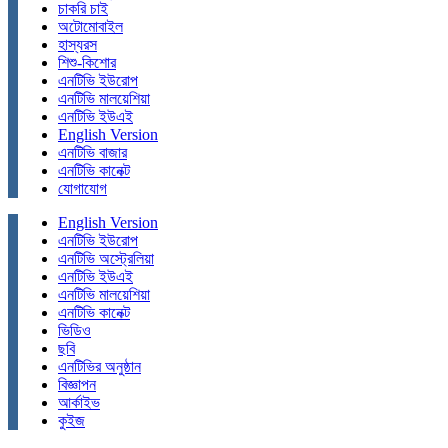
চাকরি চাই
অটোমোবাইল
হাস্যরস
শিশু-কিশোর
এনটিভি ইউরোপ
এনটিভি মালয়েশিয়া
এনটিভি ইউএই
English Version
এনটিভি বাজার
এনটিভি কানেক্ট
যোগাযোগ
English Version
এনটিভি ইউরোপ
এনটিভি অস্ট্রেলিয়া
এনটিভি ইউএই
এনটিভি মালয়েশিয়া
এনটিভি কানেক্ট
ভিডিও
ছবি
এনটিভির অনুষ্ঠান
বিজ্ঞাপন
আর্কাইভ
কুইজ