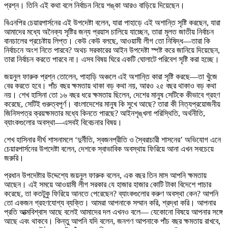
প্রশ্ন। তিনি এই কথা বলে নির্বাচন নিয়ে শঙ্কা আরও বাড়িয়ে দিয়েছেন।
বিএনপির চেয়ারপার্সনের এই উপদেষ্টা বলেন, যারা পাহাড়ে এই অশান্তি সৃষ্টি করছেন, যারা
আমাদের মধ্যে অনৈক্য সৃষ্টির জন্য প্রয়াস চালিয়ে যাচ্ছেন, তারা মূলত জাতীয় নির্বাচন
বানচালের প্রচেষ্টায় লিপ্ত। কেউ কেউ বলছে, আওয়ামী লীগ তো নিষিদ্ধ—তারা কি
নির্বাচনে অংশ নিতে পারবে? অথচ সরকারের আইন উপদেষ্টা স্পষ্ট করে জানিয়ে দিয়েছেন,
তারা নির্বাচন করতে পারবে না। এসব বিষয় ঘিরে একটি ঘোলাটে পরিবেশ সৃষ্টি করা হচ্ছে।
জয়নুল ফারুক প্রশ্ন তোলেন, পাহাড়ি অঞ্চলে এই অশান্তি কারা সৃষ্টি করছে—তা খুঁজে
বের করতে হবে। পাঁচ বছর ক্ষমতায় থাকা বড় কথা নয়, আরও ২৫ বছর থাকাও বড় কথা
নয়। শেখ হাসিনা তো ১৬ বছর ধরে ক্ষমতায় ছিলেন, দেশের মানুষ সেটিকে কীভাবে গ্রহণ
করেছে, সেটিই গুরুত্বপূর্ণ। বাংলাদেশের মানুষ কি সুখে আছে? তারা কী নিত্যপ্রয়োজনীয়
জিনিসপত্র ক্রয়ক্ষমতার মধ্যে কিনতে পারছে? আইনশৃঙ্খলা পরিস্থিতি, অর্থনীতি,
ব্যাংকগুলোর অবস্থা—এসবই বিবেচনার বিষয়।
শেখ হাসিনার দীর্ঘ শাসনামলে ‘দুর্নীতি, স্বজনপ্রীতি ও স্বৈরাচারী শাসনের’ অভিযোগ এনে
চেয়ারপার্সনের উপদেষ্টা বলেন, দেশকে স্বাভাবিক অবস্থায় ফিরিয়ে আনা এখন সবচেয়ে
জরুরি।
প্রধান উপদেষ্টার উদ্দেশ্যে জয়নুল ফারুক বলেন, এক বছর তিন মাস আপনি ক্ষমতায়
আছেন। এই সময়ে আওয়ামী লীগ সরকার যে হাজার হাজার কোটি টাকা বিদেশে পাচার
করেছে, তা কতটুকু ফিরিয়ে আনতে পেরেছেন? ব্যাংকগুলোর করুণ অবস্থা কেন? আপনি
তো একজন গ্রহণযোগ্য ব্যক্তি। আমরা আপনাকে সম্মান করি, শ্রদ্ধা করি। আপনার
প্রতি আত্মবিশ্বাস আছে বলেই আমাদের দল এখনও বলে— যেকোনো বিষয়ে আপনার সঙ্গে
আছে এবং থাকবে। কিন্তু আপনি যদি বলেন, জনগণ আপনাকে পাঁচ বছর ক্ষমতায় রাখবে,