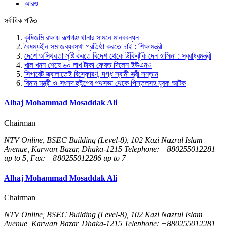
আরও
সর্বাধিক পঠিত
কৃষিজমি রক্ষায় রূপগঞ্জ থানার সামনে মানববন্ধন
বৈষম্যহীন সমাজব্যবস্থা প্রতিষ্ঠা করতে চাই : শিক্ষামন্ত্রী
দেশে অস্থিরতা সৃষ্টি করতে বিদেশ থেকে উঁকিঝুঁকি দেন হাসিনা : স্বরাষ্ট্রমন্ত্রী
খাল খনন শেষে ৬০ লাখ টাকা ফেরত দিলেন ইউএনও
সিগারেট জ্বালাতেই বিস্ফোরণ, দগ্ধ স্বামী স্ত্রী সন্তান
বিমান মন্ত্রী ও সংসদ হুইপের পথসভা থেকে পিস্তলসহ যুবক আটক
Alhaj Mohammad Mosaddak Ali
Chairman
NTV Online, BSEC Building (Level-8), 102 Kazi Nazrul Islam
Avenue, Karwan Bazar, Dhaka-1215 Telephone: +880255012281
up to 5, Fax: +880255012286 up to 7
Alhaj Mohammad Mosaddak Ali
Chairman
NTV Online, BSEC Building (Level-8), 102 Kazi Nazrul Islam
Avenue, Karwan Bazar, Dhaka-1215 Telephone: +880255012281