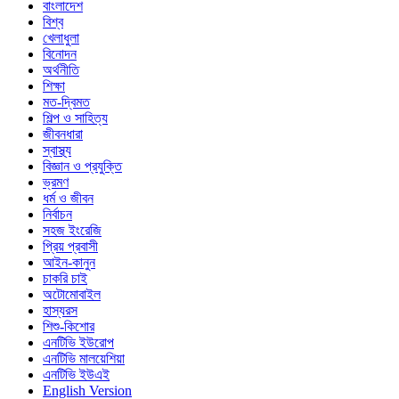
বাংলাদেশ
বিশ্ব
খেলাধুলা
বিনোদন
অর্থনীতি
শিক্ষা
মত-দ্বিমত
শিল্প ও সাহিত্য
জীবনধারা
স্বাস্থ্য
বিজ্ঞান ও প্রযুক্তি
ভ্রমণ
ধর্ম ও জীবন
নির্বাচন
সহজ ইংরেজি
প্রিয় প্রবাসী
আইন-কানুন
চাকরি চাই
অটোমোবাইল
হাস্যরস
শিশু-কিশোর
এনটিভি ইউরোপ
এনটিভি মালয়েশিয়া
এনটিভি ইউএই
English Version