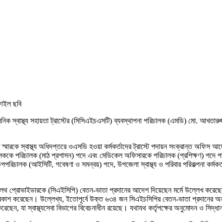
 ফাইল ছবি
 স্মারকে স্বাস্থ্য অধিদপ্তরে ওএসডি হওয়া কর্মকর্তাদের ট্রাস্টে পদায়ন সংক্রান্ত অফিস আদে
ে পরিচালক (মাঠ প্রশাসন) পদে এবং মেডিকেল অফিসারকে পরিচালক (প্রশিক্ষণ) পদে পদায়ন ক
িচালক (আইসিটি, গবেষণা ও সমন্বয়) পদে, উপজেলা স্বাস্থ্য ও পরিবার পরিকল্পনা কর্মকর
থ প্রোভাইডারকে (সিএইসিপি) বেতন-ভাতা প্রদানের আদেশ দিয়েছেন মর্মে উল্লেখ করেছেন
াশ করেছেন। উল্লেখ্য, ইতোপূর্বে উক্ত ৬৩৪ জন সিএইচসিপির বেতন-ভাতা প্রদানের অনুমোদনের
 করেছেন, যা স্বাস্থ্যসেবা বিভাগের বিবেচনাধীন রয়েছে। যথাযথ কর্তৃপক্ষের অনুমোদন ও সিদ্