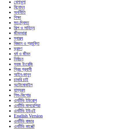
খেলাধুলা
বিনোদন
অর্থনীতি
শিক্ষা
মত-দ্বিমত
শিল্প ও সাহিত্য
জীবনধারা
স্বাস্থ্য
বিজ্ঞান ও প্রযুক্তি
ভ্রমণ
ধর্ম ও জীবন
নির্বাচন
সহজ ইংরেজি
প্রিয় প্রবাসী
আইন-কানুন
চাকরি চাই
অটোমোবাইল
হাস্যরস
শিশু-কিশোর
এনটিভি ইউরোপ
এনটিভি মালয়েশিয়া
এনটিভি ইউএই
English Version
এনটিভি বাজার
এনটিভি কানেক্ট