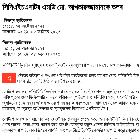
সিসিএইচএসটির এমডি মো. আখতারুজ্জামানকে তলব
নিজস্ব প্রতিবেদক
১৯:১৫, ০৫ অক্টোবর ২০২৫
আপডেট: ১৯:২৯, ০৫ অক্টোবর ২০২৫
নিজস্ব প্রতিবেদক
১৯:১৫, ০৫ অক্টোবর ২০২৫
আপডেট: ১৯:২৯, ০৫ অক্টোবর ২০২৫
কমিউনিটি ক্লিনিক স্বাস্থ্য সহায়তা ট্রাস্টের ব্যবস্থাপনা পরিচালক মো. আখতারুজ্জামান।
এখতিয়ার বহির্ভূত ও শৃঙ্খলা পরিপন্থি কার্যক্রমের জন্য ব্যাখ্যা চেয়ে কমিউনিটি ক্লিনিক স্বাস্থ্য সহায়তা ট্রাস্টের (সিসিএইচএসটি) ব্যবস্থাপনা পরিচালক (এমডি) মো. আখতারুজ্জামানকে তলব করেছে স্বাস্থ্য মন্ত্রণালয়। গত ২৮ সেপ্টেম্বর যুগ্ম সচিব শারাবান তাহুরা
স্বাক্ষরিত এক চিঠিতে এ নোটিশ দেওয়া হয়।
নোটিশে বলা হয়, কমিউনিটি ক্লিনিক স্বাস্থ্য সহায়তা ট্রাস্ট্রের গত ৭ জুলাইয়ের ১৮৪ নম্বর
অধিদপ্তরে ওএসডি উপপরিচালককে পরিচালক (পরিকল্পনা ও মনিটরিং) পদে, সহকারী পরিচালকক
জুলাইয়ের ১৮৯ নম্বর অফিস আদেশে স্বাস্থ্য অধিদপ্তরে ওএসডি মেডিকেল অফিসারকে উপপর
করেছেন, যা স্বাস্থ্য অধিদপ্তর বা স্বাস্থ্যসেবা বিভাগের এখতিয়ারাধীন।
নোটিশে আরও বলা হয়, গত ২৫ সেপ্টেম্বর ফেসবুক পেজে ৬৩৪ জন কমিউনিটি ক্লিনিক হেল
পেরে তাদের বেতন-ভাতা প্রদান করে আপনি ফেসবুকে আনন্দ-বেদনা মিশ্রিত অভিব্যক্তি প্রক
ব্যবস্থাপনা পরিচালক হিসেবে আপনি এবং পরবর্তীতে ট্রাস্টি বোর্ডের সভাপতি পত্র প্রেরণ