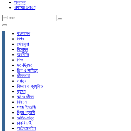
অন্যান্য
খাবারের গুণাগুণ
বাংলাদেশ
বিশ্ব
খেলাধুলা
বিনোদন
অর্থনীতি
শিক্ষা
মত-দ্বিমত
শিল্প ও সাহিত্য
জীবনধারা
স্বাস্থ্য
বিজ্ঞান ও প্রযুক্তি
ভ্রমণ
ধর্ম ও জীবন
নির্বাচন
সহজ ইংরেজি
প্রিয় প্রবাসী
আইন-কানুন
চাকরি চাই
অটোমোবাইল