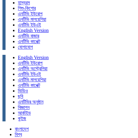
হাস্যরস
শিশু-কিশোর
এনটিভি ইউরোপ
এনটিভি মালয়েশিয়া
এনটিভি ইউএই
English Version
এনটিভি বাজার
এনটিভি কানেক্ট
যোগাযোগ
English Version
এনটিভি ইউরোপ
এনটিভি অস্ট্রেলিয়া
এনটিভি ইউএই
এনটিভি মালয়েশিয়া
এনটিভি কানেক্ট
ভিডিও
ছবি
এনটিভির অনুষ্ঠান
বিজ্ঞাপন
আর্কাইভ
কুইজ
বাংলাদেশ
বিশ্ব