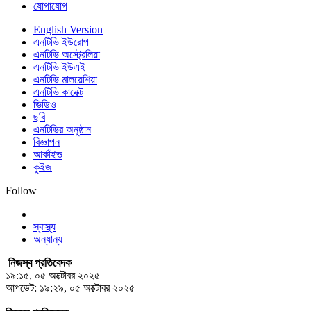
যোগাযোগ
English Version
এনটিভি ইউরোপ
এনটিভি অস্ট্রেলিয়া
এনটিভি ইউএই
এনটিভি মালয়েশিয়া
এনটিভি কানেক্ট
ভিডিও
ছবি
এনটিভির অনুষ্ঠান
বিজ্ঞাপন
আর্কাইভ
কুইজ
Follow
স্বাস্থ্য
অন্যান্য
নিজস্ব প্রতিবেদক
১৯:১৫, ০৫ অক্টোবর ২০২৫
আপডেট: ১৯:২৯, ০৫ অক্টোবর ২০২৫