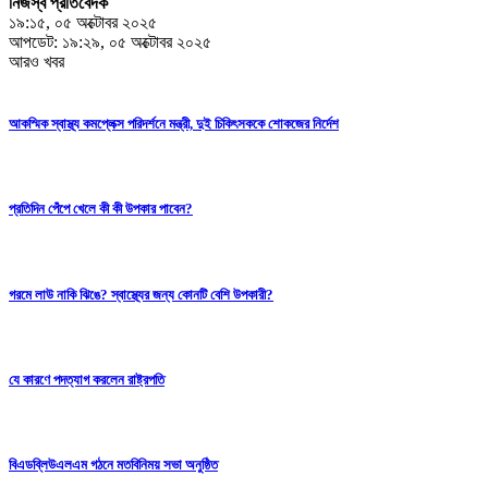
নিজস্ব প্রতিবেদক
১৯:১৫, ০৫ অক্টোবর ২০২৫
আপডেট: ১৯:২৯, ০৫ অক্টোবর ২০২৫
আরও খবর
আকস্মিক স্বাস্থ্য কমপ্লেক্স পরিদর্শনে মন্ত্রী, দুই চিকিৎসককে শোকজের নির্দেশ
প্রতিদিন পেঁপে খেলে কী কী উপকার পাবেন?
গরমে লাউ নাকি ঝিঙে? স্বাস্থ্যের জন্য কোনটি বেশি উপকারী?
যে কারণে পদত্যাগ করলেন রাষ্ট্রপতি
বিএডব্লিউএলএম গঠনে মতবিনিময় সভা অনুষ্ঠিত