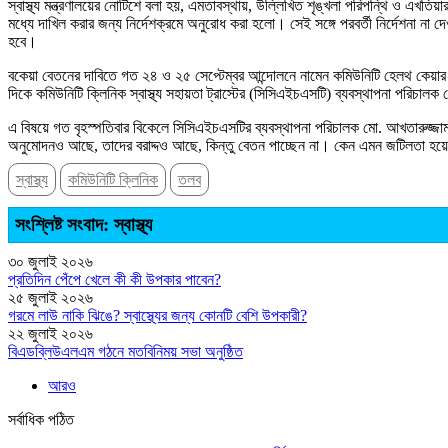
স্বাস্থ্য মন্ত্রণালয়ের নোটিশে বলা হয়, এমতাবস্থায়, উল্লিখিত শৃঙ্খলা পরিপন্থি ও এখতিয়ার
মধ্যে দাখিল করার জন্য নির্দেশক্রমে অনুরোধ করা হলো। সেই সঙ্গে পরবর্তী নির্দেশনা না 
হবে।
বকেয়া বেতনের দাবিতে গত ২৪ ও ২৫ সেপ্টেম্বর আন্দোলনে নামেন কমিউনিটি হেলথ কেয়ার প
দিকে কমিউনিটি ক্লিনিক স্বাস্থ্য সহায়তা ট্রাস্টের (সিসিএইচএসটি) ব্যবস্থাপনা পরিচাল
এ বিষয়ে গত বৃহস্পতিবার বিকেলে সিসিএইচএসটির ব্যবস্থাপনা পরিচালক মো. আখতারুজ
অনুমোদনও আছে, তাদের বরাদ্দও আছে, কিন্তু বেতন পাচ্ছেন না। কেন এমন জটিলতা হয়ে
স্বাস্থ্য
কমিউনিটি ক্লিনিক
তলব
সংশ্লিষ্ট সংবাদ: স্বাস্থ্য
৩০ জুলাই ২০২৬
প্রতিদিন পেঁপে খেলে কী কী উপকার পাবেন?
২৫ জুলাই ২০২৬
গরমে লাউ নাকি ঝিঙে? স্বাস্থ্যের জন্য কোনটি বেশি উপকারী?
২২ জুলাই ২০২৬
বিএডব্লিউএলএম গঠনে মতবিনিময় সভা অনুষ্ঠিত
আরও
সর্বাধিক পঠিত