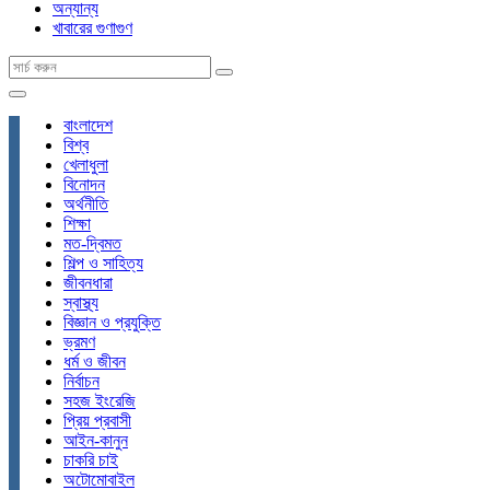
অন্যান্য
খাবারের গুণাগুণ
বাংলাদেশ
বিশ্ব
খেলাধুলা
বিনোদন
অর্থনীতি
শিক্ষা
মত-দ্বিমত
শিল্প ও সাহিত্য
জীবনধারা
স্বাস্থ্য
বিজ্ঞান ও প্রযুক্তি
ভ্রমণ
ধর্ম ও জীবন
নির্বাচন
সহজ ইংরেজি
প্রিয় প্রবাসী
আইন-কানুন
চাকরি চাই
অটোমোবাইল