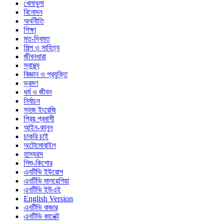
খেলাধুলা
বিনোদন
অর্থনীতি
শিক্ষা
মত-দ্বিমত
শিল্প ও সাহিত্য
জীবনধারা
স্বাস্থ্য
বিজ্ঞান ও প্রযুক্তি
ভ্রমণ
ধর্ম ও জীবন
নির্বাচন
সহজ ইংরেজি
প্রিয় প্রবাসী
আইন-কানুন
চাকরি চাই
অটোমোবাইল
হাস্যরস
শিশু-কিশোর
এনটিভি ইউরোপ
এনটিভি মালয়েশিয়া
এনটিভি ইউএই
English Version
এনটিভি বাজার
এনটিভি কানেক্ট