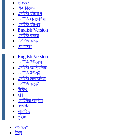
হাস্যরস
শিশু-কিশোর
এনটিভি ইউরোপ
এনটিভি মালয়েশিয়া
এনটিভি ইউএই
English Version
এনটিভি বাজার
এনটিভি কানেক্ট
যোগাযোগ
English Version
এনটিভি ইউরোপ
এনটিভি অস্ট্রেলিয়া
এনটিভি ইউএই
এনটিভি মালয়েশিয়া
এনটিভি কানেক্ট
ভিডিও
ছবি
এনটিভির অনুষ্ঠান
বিজ্ঞাপন
আর্কাইভ
কুইজ
বাংলাদেশ
বিশ্ব