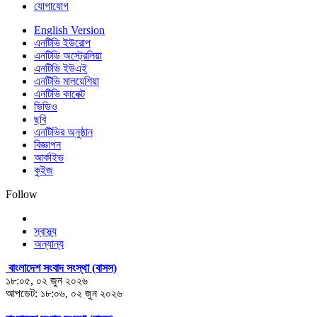
যোগাযোগ
English Version
এনটিভি ইউরোপ
এনটিভি অস্ট্রেলিয়া
এনটিভি ইউএই
এনটিভি মালয়েশিয়া
এনটিভি কানেক্ট
ভিডিও
ছবি
এনটিভির অনুষ্ঠান
বিজ্ঞাপন
আর্কাইভ
কুইজ
Follow
স্বাস্থ্য
অন্যান্য
বাংলাদেশ সংবাদ সংস্থা (বাসস)
১৮:০৫, ০২ জুন ২০২৬
আপডেট: ১৮:০৬, ০২ জুন ২০২৬