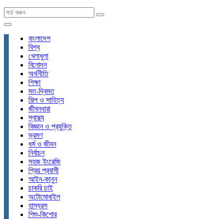
বাংলাদেশ
বিশ্ব
খেলাধুলা
বিনোদন
অর্থনীতি
শিক্ষা
মত-দ্বিমত
শিল্প ও সাহিত্য
জীবনধারা
স্বাস্থ্য
বিজ্ঞান ও প্রযুক্তি
ভ্রমণ
ধর্ম ও জীবন
নির্বাচন
সহজ ইংরেজি
প্রিয় প্রবাসী
আইন-কানুন
চাকরি চাই
অটোমোবাইল
হাস্যরস
শিশু-কিশোর