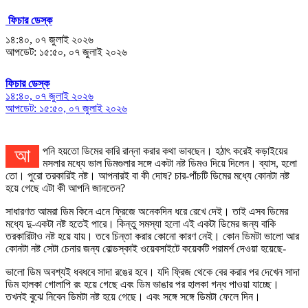
ফিচার ডেস্ক
১৪:৪০, ০৭ জুলাই ২০২৬
আপডেট: ১৫:৫০, ০৭ জুলাই ২০২৬
ফিচার ডেস্ক
১৪:৪০, ০৭ জুলাই ২০২৬
আপডেট: ১৫:৫০, ০৭ জুলাই ২০২৬
আপনি হয়তো ডিমের কারি রান্না করার কথা ভাবছেন। হঠাৎ করেই কড়াইয়ের
মসলার মধ্যে ভাল ডিমগুলার সঙ্গে একটা নষ্ট ডিমও দিয়ে দিলেন। ব্যাস, হলো
তো। পুরো তরকারিই নষ্ট। আপনারই বা কী দোষ? চার-পাঁচটি ডিমের মধ্যে কোনটা নষ্ট
হয়ে গেছে এটা কী আপনি জানতেন?
সাধারণত আমরা ডিম কিনে এনে ফ্রিজে অনেকদিন ধরে রেখে দেই। তাই এসব ডিমের
মধ্যে দু-একটা নষ্ট হতেই পারে। কিন্তু সমস্যা হলো এই একটা ডিমের জন্য বাকি
তরকারিটাও নষ্ট হয়ে যায়। তবে চিন্তা করার কোনো কারণ নেই। কোন ডিমটা ভালো আর
কোনটা নষ্ট সেটা চেনার জন্য বোল্ডস্কাই ওয়েবসাইটে কয়েকটি পরামর্শ দেওয়া হয়েছে-
ভালো ডিম অবশ্যই ধবধবে সাদা রঙের হবে। যদি ফ্রিজ থেকে বের করার পর দেখেন সাদা
ডিম হালকা গোলাপি রং হয়ে গেছে এবং ডিম ভাঙার পর হালকা গন্ধ পাওয়া যাচ্ছে।
তখনই বুঝে নিবেন ডিমটা নষ্ট হয়ে গেছে। এবং সঙ্গে সঙ্গে ডিমটা ফেলে দিন।