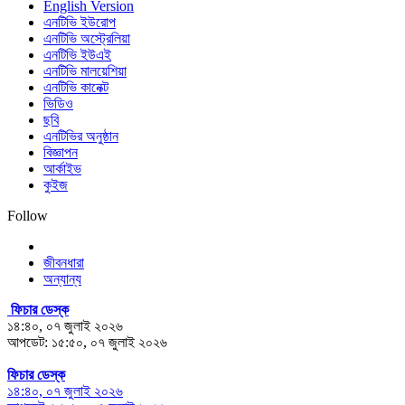
English Version
এনটিভি ইউরোপ
এনটিভি অস্ট্রেলিয়া
এনটিভি ইউএই
এনটিভি মালয়েশিয়া
এনটিভি কানেক্ট
ভিডিও
ছবি
এনটিভির অনুষ্ঠান
বিজ্ঞাপন
আর্কাইভ
কুইজ
Follow
জীবনধারা
অন্যান্য
ফিচার ডেস্ক
১৪:৪০, ০৭ জুলাই ২০২৬
আপডেট: ১৫:৫০, ০৭ জুলাই ২০২৬
ফিচার ডেস্ক
১৪:৪০, ০৭ জুলাই ২০২৬