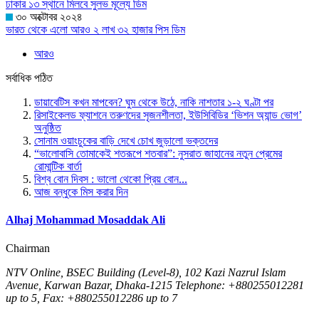
ঢাকার ১৩ স্থানে মিলবে সুলভ মূল্যে ডিম
৩০ অক্টোবর ২০২৪
ভারত থেকে এলো আরও ২ লাখ ৩২ হাজার পিস ডিম
আরও
সর্বাধিক পঠিত
ডায়াবেটিস কখন মাপবেন? ঘুম থেকে উঠে, নাকি নাশতার ১-২ ঘণ্টা পর
রিসাইকেলড ফ্যাশনে তরুণদের সৃজনশীলতা, ইউসিবিডির ‘ভিশন অ্যান্ড ভোগ’
অনুষ্ঠিত
সোনাম ওয়াংচুকের বাড়ি দেখে চোখ জুড়ালো ভক্তদের
“ভালোবাসি তোমাকেই শতরূপে শতবার”: নুসরাত জাহানের নতুন প্রেমের
রোমান্টিক বার্তা
বিশ্ব বোন দিবস :
ভালো থেকো প্রিয় বোন...
আজ বন্ধুকে মিস করার দিন
Alhaj Mohammad Mosaddak Ali
Chairman
NTV Online, BSEC Building (Level-8), 102 Kazi Nazrul Islam
Avenue, Karwan Bazar, Dhaka-1215 Telephone: +880255012281
up to 5, Fax: +880255012286 up to 7