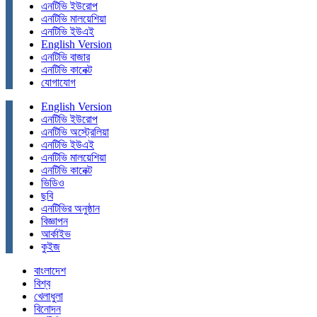
এনটিভি ইউরোপ
এনটিভি মালয়েশিয়া
এনটিভি ইউএই
English Version
এনটিভি বাজার
এনটিভি কানেক্ট
যোগাযোগ
English Version
এনটিভি ইউরোপ
এনটিভি অস্ট্রেলিয়া
এনটিভি ইউএই
এনটিভি মালয়েশিয়া
এনটিভি কানেক্ট
ভিডিও
ছবি
এনটিভির অনুষ্ঠান
বিজ্ঞাপন
আর্কাইভ
কুইজ
বাংলাদেশ
বিশ্ব
খেলাধুলা
বিনোদন