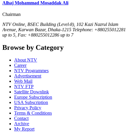
Alhaj Mohammad Mosaddak Ali
Chairman
NTV Online, BSEC Building (Level-8), 102 Kazi Nazrul Islam
Avenue, Karwan Bazar, Dhaka-1215 Telephone: +880255012281
up to 5, Fax: +880255012286 up to 7
Browse by Category
About NTV
Career
NTV Programmes
Advertisement
Web Mail
NTV FTP
Satellite Downlink
Europe Subscription
USA Subscription
Privacy Policy
Terms & Conditions
Contact
Archive
My Report