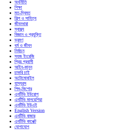
অর্থনীতি
শিক্ষা
মত-দ্বিমত
শিল্প ও সাহিত্য
জীবনধারা
স্বাস্থ্য
বিজ্ঞান ও প্রযুক্তি
ভ্রমণ
ধর্ম ও জীবন
নির্বাচন
সহজ ইংরেজি
প্রিয় প্রবাসী
আইন-কানুন
চাকরি চাই
অটোমোবাইল
হাস্যরস
শিশু-কিশোর
এনটিভি ইউরোপ
এনটিভি মালয়েশিয়া
এনটিভি ইউএই
English Version
এনটিভি বাজার
এনটিভি কানেক্ট
যোগাযোগ