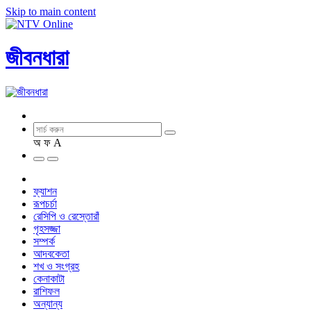
Skip to main content
জীবনধারা
অ
ফ
A
ফ্যাশন
রূপচর্চা
রেসিপি ও রেস্তোরাঁ
গৃহসজ্জা
সম্পর্ক
আদবকেতা
শখ ও সংগ্রহ
কেনাকাটা
রাশিফল
অন্যান্য