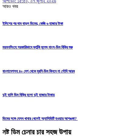
আপডেট: ১৫:৫০, ০৭ জুলাই ২০২৬
আরও খবর
ইলিশের পর দাম বাড়ল ডিমের, কেজি ৬ হাজার টাকা
ময়মনসিংহে সরকারিভাবে ভর্তুকি মূল্যে মাংস-ডিম বিক্রি শুরু
বাংলাদেশসহ ৪০ দেশ থেকে মুরগি-ডিম কিনবে না সৌদি আরব
দুই হালি ডিম বিক্রি হলো দুই হাজার টাকায়
ডিমের সঙ্গে যেসব খাবার খেলেই অ্যাসিডিটি হওয়ার আশঙ্কা?
নষ্ট ডিম চেনার চার সহজ উপায়