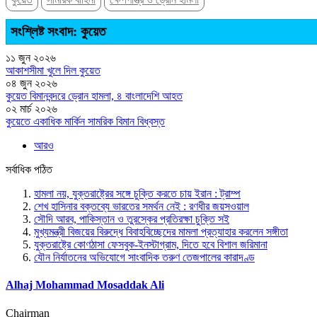
সংশ্লিষ্ট সংবাদ: কুয়েত
১১ জুন ২০২৬
আকাশসীমা খুলে দিল কুয়েত
০৪ জুন ২০২৬
কুয়েত বিমানবন্দরে ড্রোন হামলা, ৪ বাংলাদেশি আহত
০২ মার্চ ২০২৬
কুয়েতে একাধিক মার্কিন সামরিক বিমান বিধ্বস্ত
আরও
সর্বাধিক পঠিত
হামলা নয়, যুক্তরাষ্ট্রের সঙ্গে চুক্তি করতে চায় ইরান : ট্রাম্প
শেখ হাসিনার বক্তব্যে ভারতের সমর্থন নেই : রণধীর জয়সওয়াল
সৌদি আরব, পাকিস্তান ও তুরস্কের প্রতিরক্ষা চুক্তি সই
মুখ্যমন্ত্রী বিজয়ের বিরুদ্ধে বিবাহবিচ্ছেদের মামলা প্রত্যাহার করলেন সঙ্গীতা
যুক্তরাষ্ট্রে কোণঠাসা ফেসবুক-ইনস্টাগ্রাম, দিতে হবে বিশাল জরিমানা
যৌন নির্যাতনের অভিযোগে সাংবাদিক তরুণ তেজপালের কারাদণ্ড
Alhaj Mohammad Mosaddak Ali
Chairman