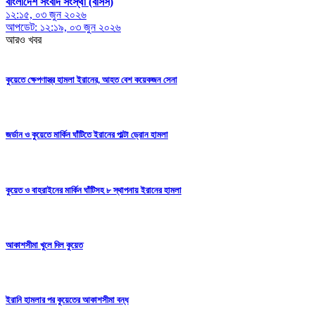
বাংলাদেশ সংবাদ সংস্থা (বাসস)
১২:১৫, ০৩ জুন ২০২৬
আপডেট: ১২:১৯, ০৩ জুন ২০২৬
আরও খবর
কুয়েতে ক্ষেপণাস্ত্র হামলা ইরানের, আহত বেশ কয়েকজন সেনা
জর্ডান ও কুয়েতে মার্কিন ঘাঁটিতে ইরানের পাল্টা ড্রোন হামলা
কুয়েত ও বাহরাইনের মার্কিন ঘাঁটিসহ ৮ স্থাপনায় ইরানের হামলা
আকাশসীমা খুলে দিল কুয়েত
ইরানি হামলার পর কুয়েতের আকাশসীমা বন্ধ