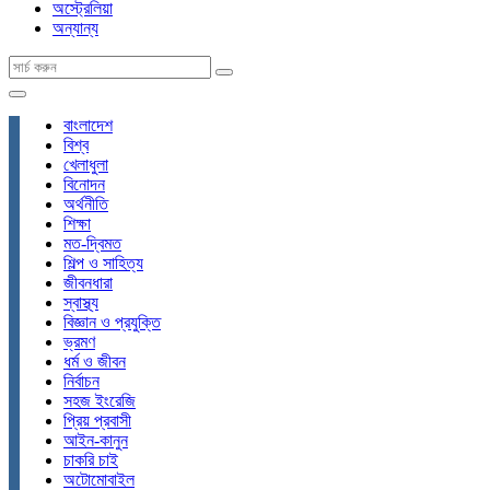
অস্ট্রেলিয়া
অন্যান্য
বাংলাদেশ
বিশ্ব
খেলাধুলা
বিনোদন
অর্থনীতি
শিক্ষা
মত-দ্বিমত
শিল্প ও সাহিত্য
জীবনধারা
স্বাস্থ্য
বিজ্ঞান ও প্রযুক্তি
ভ্রমণ
ধর্ম ও জীবন
নির্বাচন
সহজ ইংরেজি
প্রিয় প্রবাসী
আইন-কানুন
চাকরি চাই
অটোমোবাইল