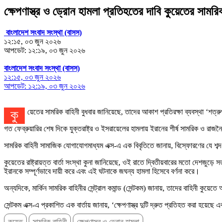
ক্ষেপণাস্ত্র ও ড্রোন হামলা প্রতিহতের দাবি কুয়েতের সামরি
বাংলাদেশ সংবাদ সংস্থা (বাসস)
১২:১৫, ০৩ জুন ২০২৬
আপডেট: ১২:১৯, ০৩ জুন ২০২৬
বাংলাদেশ সংবাদ সংস্থা (বাসস)
১২:১৫, ০৩ জুন ২০২৬
আপডেট: ১২:১৯, ০৩ জুন ২০২৬
কুয়েতের সামরিক বাহিনী বুধবার জানিয়েছে, তাদের আকাশ প্রতিরক্ষা ব্যবস্থা ‘শত্র
গত ফেব্রুয়ারির শেষ দিকে যুক্তরাষ্ট্র ও ইসরায়েলের হামলায় ইরানের শীর্ষ সামরিক ও রা
সামরিক বাহিনী সামাজিক যোগাযোগমাধ্যম এক্স-এ এক বিবৃতিতে জানায়, বিস্ফোরণের যে শব্দ শো
কুয়েতের রাষ্ট্রায়ত্ত বার্তা সংস্থা কুনা জানিয়েছে, ওই রাতে দ্বিতীয়বারের মতো দেশজুড়ে
ইরানকে সম্পূর্ণভাবে দায়ী করে এবং এই ঘটনাকে জঘন্য হামলা হিসেবে বর্ণনা করে।
অন্যদিকে, মার্কিন সামরিক বাহিনীর সেন্ট্রাল কমান্ড (সেন্টকম) জানায়, তাদের বাহিনী কুয়েত
সেন্টকম এক্স-এ প্রকাশিত এক বার্তায় জানায়, ‘ক্ষেপণাস্ত্র দুটি দ্রুত প্রতিহত করা হয়ে
কুয়েত
সামরিক বাহিনী
ক্ষেপণাস্ত্র ও ড্রোন হামলা