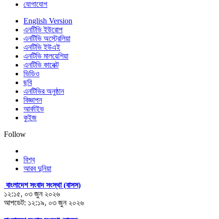
যোগাযোগ
English Version
এনটিভি ইউরোপ
এনটিভি অস্ট্রেলিয়া
এনটিভি ইউএই
এনটিভি মালয়েশিয়া
এনটিভি কানেক্ট
ভিডিও
ছবি
এনটিভির অনুষ্ঠান
বিজ্ঞাপন
আর্কাইভ
কুইজ
Follow
বিশ্ব
আরব দুনিয়া
বাংলাদেশ সংবাদ সংস্থা (বাসস)
১২:১৫, ০৩ জুন ২০২৬
আপডেট: ১২:১৯, ০৩ জুন ২০২৬