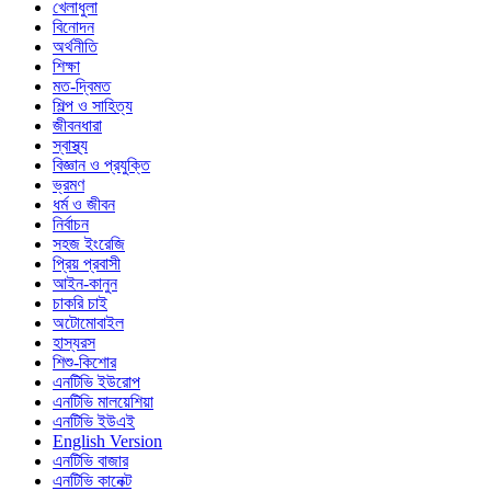
খেলাধুলা
বিনোদন
অর্থনীতি
শিক্ষা
মত-দ্বিমত
শিল্প ও সাহিত্য
জীবনধারা
স্বাস্থ্য
বিজ্ঞান ও প্রযুক্তি
ভ্রমণ
ধর্ম ও জীবন
নির্বাচন
সহজ ইংরেজি
প্রিয় প্রবাসী
আইন-কানুন
চাকরি চাই
অটোমোবাইল
হাস্যরস
শিশু-কিশোর
এনটিভি ইউরোপ
এনটিভি মালয়েশিয়া
এনটিভি ইউএই
English Version
এনটিভি বাজার
এনটিভি কানেক্ট