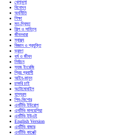
খেলাধুলা
বিনোদন
অর্থনীতি
শিক্ষা
মত-দ্বিমত
শিল্প ও সাহিত্য
জীবনধারা
স্বাস্থ্য
বিজ্ঞান ও প্রযুক্তি
ভ্রমণ
ধর্ম ও জীবন
নির্বাচন
সহজ ইংরেজি
প্রিয় প্রবাসী
আইন-কানুন
চাকরি চাই
অটোমোবাইল
হাস্যরস
শিশু-কিশোর
এনটিভি ইউরোপ
এনটিভি মালয়েশিয়া
এনটিভি ইউএই
English Version
এনটিভি বাজার
এনটিভি কানেক্ট