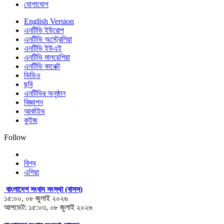
যোগাযোগ
English Version
এনটিভি ইউরোপ
এনটিভি অস্ট্রেলিয়া
এনটিভি ইউএই
এনটিভি মালয়েশিয়া
এনটিভি কানেক্ট
ভিডিও
ছবি
এনটিভির অনুষ্ঠান
বিজ্ঞাপন
আর্কাইভ
কুইজ
Follow
বিশ্ব
এশিয়া
বাংলাদেশ সংবাদ সংস্থা (বাসস)
১৫:০০, ০৮ জুলাই ২০২৬
আপডেট: ১৫:০৩, ০৮ জুলাই ২০২৬