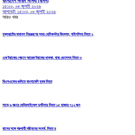
বাংলাদেশ সংবাদ সংস্থা (বাসস)
১৫:০০, ০৮ জুলাই ২০২৬
আপডেট: ১৫:০৩, ০৮ জুলাই ২০২৬
আরও খবর
যুক্তরাষ্ট্রে দাবানল নিয়ন্ত্রণের সময় হেলিকপ্টার বিধ্বস্ত, পাইলটসহ নিহত ২
এক ট্রাকের পেছনে আরেক ট্রাকের ধাক্কা, বাবা-ছেলেসহ নিহত ৩
বিএসএফের গুলিতে বাংলাদেশি যুবক নিহত
সাড়ে ৬ বছরে মোটরসাইকেল দুর্ঘটনায় নিহত ১৫ হাজার ৭১২ জন
বাসের সঙ্গে গরুবাহী নছিমনের সংঘর্ষ, নিহত ৪