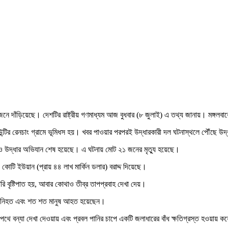
 ২১ জনে দাঁড়িয়েছে। দেশটির রাষ্ট্রীয় গণমাধ্যম আজ বুধবার (৮ জুলাই) এ তথ্য জানায়। মঙ্
ংচাং কাউন্টির রেনচাং গ্রামে ভূমিধস হয়। খবর পাওয়ার পরপরই উদ্ধারকারী দল ঘটনাস্থলে পৌঁছ
্ধান ও উদ্ধার অভিযান শেষ হয়েছে। এ ঘটনায় মোট ২১ জনের মৃত্যু হয়েছে।
৩ কোটি ইউয়ান (প্রায় ৪৪ লাখ মার্কিন ডলার) বরাদ্দ দিয়েছে।
ভারি বৃষ্টিপাত হয়, আবার কোথাও তীব্র তাপপ্রবাহ দেখা দেয়।
৭ জন নিহত এবং শত শত মানুষ আহত হয়েছেন।
 ও জলপথে বন্যা দেখা দেওয়ায় এবং প্রবল পানির চাপে একটি জলাধারের বাঁধ ক্ষতিগ্রস্ত হওয়ায়