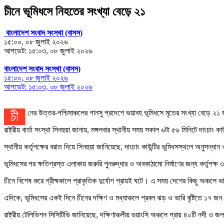
চীনে ভূমিধসে নিহতের সংখ্যা বেড়ে ২১
বাংলাদেশ সংবাদ সংস্থা (বাসস)
১৫:০০, ০৮ জুলাই ২০২৬
আপডেট: ১৫:০৩, ০৮ জুলাই ২০২৬
বাংলাদেশ সংবাদ সংস্থা (বাসস)
১৫:০০, ০৮ জুলাই ২০২৬
আপডেট: ১৫:০৩, ০৮ জুলাই ২০২৬
চীনের উত্তর-পশ্চিমাঞ্চলের গানসু প্রদেশে ভয়াবহ ভূমিধসে মৃতের সংখ্যা বেড়ে
রাষ্ট্রীয় বার্তা সংস্থা সিনহুয়া জানায়, মঙ্গলবার স্থানীয় সময় সকাল ৬টা ৫৬ মিনিটে দা
স্থানীয় কর্তৃপক্ষের বরাত দিয়ে সিনহুয়া জানিয়েছে, দাংচাং কাউন্টির ভূমিধসস্থলে অনুসন
ভূমিধসের পর ক্ষতিগ্রস্ত এলাকায় জরুরি পুনরুদ্ধার ও অবকাঠামো নির্মাণের জন্য কর্তৃপক্ষ 
চীনে বিশেষ করে গ্রীষ্মকালে প্রাকৃতিক দুর্যোগ প্রায়ই ঘটে। এ সময় দেশের কিছু অঞ্চলে 
এদিকে, ভূমিধসের একই দিনে চীনের দক্ষিণ ও মধ্যাঞ্চলে প্রবল ঝড় ও ভারি বৃষ্টিতে ১
রাষ্ট্রীয় টেলিভিশন সিসিটিভি জানিয়েছে, দক্ষিণাঞ্চলীয় গুয়াংসি অঞ্চলে প্রায় ৪০টি নদী