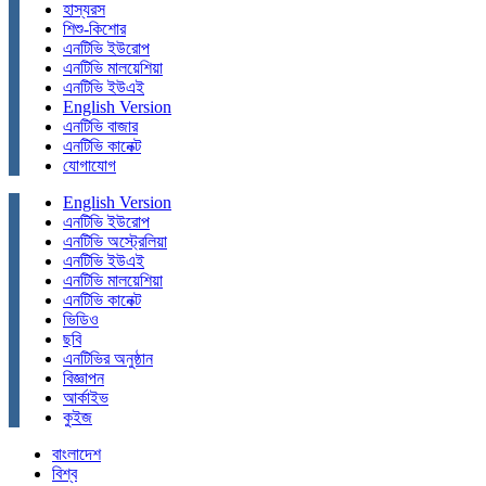
হাস্যরস
শিশু-কিশোর
এনটিভি ইউরোপ
এনটিভি মালয়েশিয়া
এনটিভি ইউএই
English Version
এনটিভি বাজার
এনটিভি কানেক্ট
যোগাযোগ
English Version
এনটিভি ইউরোপ
এনটিভি অস্ট্রেলিয়া
এনটিভি ইউএই
এনটিভি মালয়েশিয়া
এনটিভি কানেক্ট
ভিডিও
ছবি
এনটিভির অনুষ্ঠান
বিজ্ঞাপন
আর্কাইভ
কুইজ
বাংলাদেশ
বিশ্ব