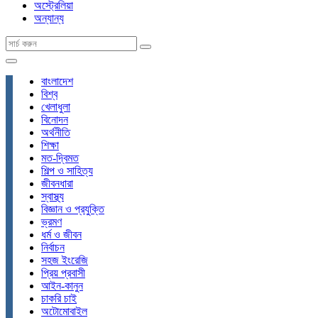
অস্ট্রেলিয়া
অন্যান্য
বাংলাদেশ
বিশ্ব
খেলাধুলা
বিনোদন
অর্থনীতি
শিক্ষা
মত-দ্বিমত
শিল্প ও সাহিত্য
জীবনধারা
স্বাস্থ্য
বিজ্ঞান ও প্রযুক্তি
ভ্রমণ
ধর্ম ও জীবন
নির্বাচন
সহজ ইংরেজি
প্রিয় প্রবাসী
আইন-কানুন
চাকরি চাই
অটোমোবাইল