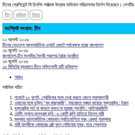
চীনের প্রেসিডেন্ট সি চিনপিং সর্বাত্মক উদ্ধার অভিযান পরিচালনার নির্দেশ দিয়েছেন। দেশটির
চীন
ভূমিধস
নিহত
সংশ্লিষ্ট সংবাদ: চীন
০১ আগস্ট ২০২৬
চীনের নেতৃত্বে আন্তর্জাতিক এআই জোটে পর্যবেক্ষক হচ্ছে বাংলাদেশ
২৮ জুলাই ২০২৬
বাংলাদেশ-চীন সংসদীয় মৈত্রী গ্রুপের বৈঠক অনুষ্ঠিত
২৮ জুলাই ২০২৬
১৮ মিনিটের ব্যবধানে চীনে শক্তিশালী দুটি ভূমিকম্প
আরও
সর্বাধিক পঠিত
পকেটে ১০ বুলেট, প্রেমিকের সঙ্গে দেখা করতে জেলে স্কুলছাত্রী
ওমানের সঙ্গে চুক্তি ‘খুব কাছাকাছি’, সমঝোতা লঙ্ঘন করেছে যুক্তরাষ্ট্র : ইরান
যুক্তরাষ্ট্র শর্ত না মানলে খুলবে না হরমুজ প্রণালি : আইআরজিসি
ডেটিং অ্যাপ-অন্তরঙ্গ ছবি : ৬ কোটি রুপি হাতিয়ে নিলেন নারী
মক্কায় আন্তর্জাতিক কোরআন প্রতিযোগিতা শুরু, রেকর্ড পুরস্কার
নারী যাত্রীকে কোমরের বেল্ট খুলে পেটানোয় যুবক, পরে গ্রেপ্তার