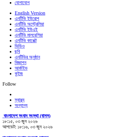
যোগাযোগ
English Version
এনটিভি ইউরোপ
এনটিভি অস্ট্রেলিয়া
এনটিভি ইউএই
এনটিভি মালয়েশিয়া
এনটিভি কানেক্ট
ভিডিও
ছবি
এনটিভির অনুষ্ঠান
বিজ্ঞাপন
আর্কাইভ
কুইজ
Follow
স্বাস্থ্য
অন্যান্য
বাংলাদেশ সংবাদ সংস্থা (বাসস)
১৮:১৫, ০৩ জুন ২০২৬
আপডেট: ১৮:১৬, ০৩ জুন ২০২৬