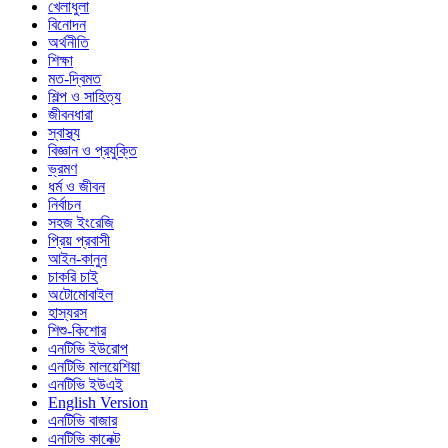
খেলাধুলা
বিনোদন
অর্থনীতি
শিক্ষা
মত-দ্বিমত
শিল্প ও সাহিত্য
জীবনধারা
স্বাস্থ্য
বিজ্ঞান ও প্রযুক্তি
ভ্রমণ
ধর্ম ও জীবন
নির্বাচন
সহজ ইংরেজি
প্রিয় প্রবাসী
আইন-কানুন
চাকরি চাই
অটোমোবাইল
হাস্যরস
শিশু-কিশোর
এনটিভি ইউরোপ
এনটিভি মালয়েশিয়া
এনটিভি ইউএই
English Version
এনটিভি বাজার
এনটিভি কানেক্ট