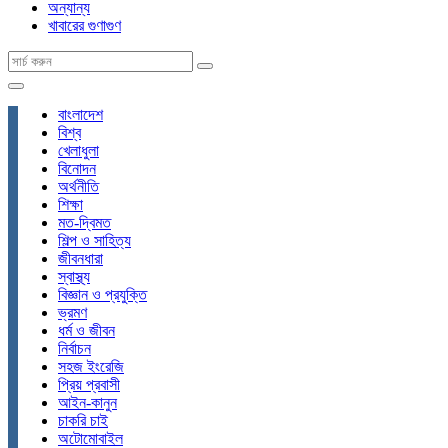
অন্যান্য
খাবারের গুণাগুণ
বাংলাদেশ
বিশ্ব
খেলাধুলা
বিনোদন
অর্থনীতি
শিক্ষা
মত-দ্বিমত
শিল্প ও সাহিত্য
জীবনধারা
স্বাস্থ্য
বিজ্ঞান ও প্রযুক্তি
ভ্রমণ
ধর্ম ও জীবন
নির্বাচন
সহজ ইংরেজি
প্রিয় প্রবাসী
আইন-কানুন
চাকরি চাই
অটোমোবাইল