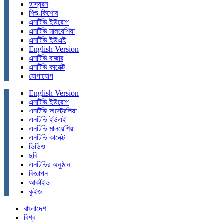
হাস্যরস
শিশু-কিশোর
এনটিভি ইউরোপ
এনটিভি মালয়েশিয়া
এনটিভি ইউএই
English Version
এনটিভি বাজার
এনটিভি কানেক্ট
যোগাযোগ
English Version
এনটিভি ইউরোপ
এনটিভি অস্ট্রেলিয়া
এনটিভি ইউএই
এনটিভি মালয়েশিয়া
এনটিভি কানেক্ট
ভিডিও
ছবি
এনটিভির অনুষ্ঠান
বিজ্ঞাপন
আর্কাইভ
কুইজ
বাংলাদেশ
বিশ্ব