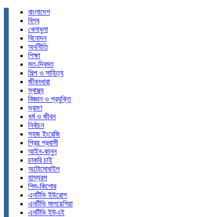
বাংলাদেশ
বিশ্ব
খেলাধুলা
বিনোদন
অর্থনীতি
শিক্ষা
মত-দ্বিমত
শিল্প ও সাহিত্য
জীবনধারা
স্বাস্থ্য
বিজ্ঞান ও প্রযুক্তি
ভ্রমণ
ধর্ম ও জীবন
নির্বাচন
সহজ ইংরেজি
প্রিয় প্রবাসী
আইন-কানুন
চাকরি চাই
অটোমোবাইল
হাস্যরস
শিশু-কিশোর
এনটিভি ইউরোপ
এনটিভি মালয়েশিয়া
এনটিভি ইউএই