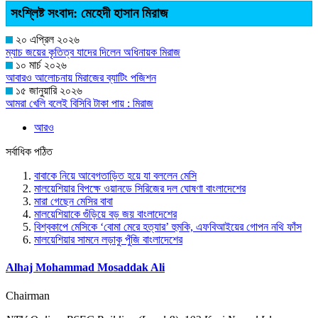
সংশ্লিষ্ট সংবাদ: মেহেদী হাসান মিরাজ
২০ এপ্রিল ২০২৬
ম্যাচ জয়ের কৃতিত্ব যাদের দিলেন অধিনায়ক মিরাজ
১০ মার্চ ২০২৬
আবারও আলোচনায় মিরাজের ব্যাটিং পজিশন
১৫ জানুয়ারি ২০২৬
আমরা খেলি বলেই বিসিবি টাকা পায় : মিরাজ
আরও
সর্বাধিক পঠিত
বাবাকে নিয়ে আবেগতাড়িত হয়ে যা বললেন মেসি
মালয়েশিয়ার বিপক্ষে ওয়ানডে সিরিজের দল ঘোষণা বাংলাদেশের
মারা গেছেন মেসির বাবা
মালয়েশিয়াকে গুঁড়িয়ে বড় জয় বাংলাদেশের
বিশ্বকাপে মেসিকে ‘বোমা মেরে হত্যার’ হুমকি, এফবিআইয়ের গোপন নথি ফাঁস
মালয়েশিয়ার সামনে লড়াকু পুঁজি বাংলাদেশের
Alhaj Mohammad Mosaddak Ali
Chairman