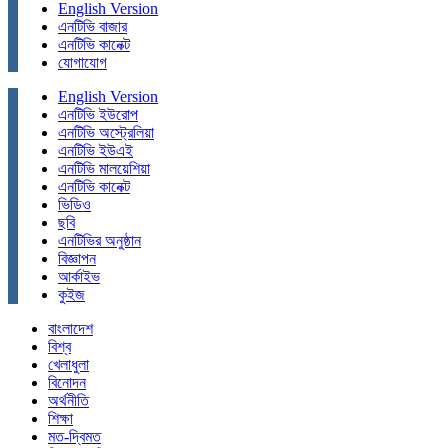
English Version
এনটিভি বাজার
এনটিভি কানেক্ট
যোগাযোগ
English Version
এনটিভি ইউরোপ
এনটিভি অস্ট্রেলিয়া
এনটিভি ইউএই
এনটিভি মালয়েশিয়া
এনটিভি কানেক্ট
ভিডিও
ছবি
এনটিভির অনুষ্ঠান
বিজ্ঞাপন
আর্কাইভ
কুইজ
বাংলাদেশ
বিশ্ব
খেলাধুলা
বিনোদন
অর্থনীতি
শিক্ষা
মত-দ্বিমত