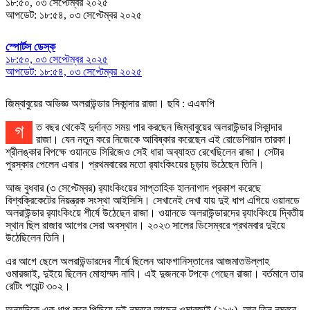
১৮:৫০, ০৩ সেপ্টেম্বর ২০২৫
আপডেট: ১৮:৫৪, ০৩ সেপ্টেম্বর ২০২৫
স্পোর্টস ডেস্ক
১৮:৫০, ০৩ সেপ্টেম্বর ২০২৫
আপডেট: ১৮:৫৪, ০৩ সেপ্টেম্বর ২০২৫
জিম্বাবুয়ের অভিজ্ঞ অলরাউন্ডার সিকান্দার রাজা। ছবি : এএফপি
গত বছর থেকেই দুর্দান্ত সময় পার করছেন জিম্বাবুয়ের অলরাউন্ডার সিকান্দার
রাজা। যেন নতুন করে নিজেকে আবিষ্কার করেছেন এই রোডেশিয়ান তারকা।
শ্রীলঙ্কার বিপক্ষে ওয়ানডে সিরিজেও সেই ধারা অব্যাহত রেখেছিলেন রাজা। সেটার
পুরস্কার পেলেন এবার। প্রথমবারের মতো র‌্যাংকিংয়ের চূড়ায় উঠেছেন তিনি।
আজ বুধবার (৩ সেপ্টেম্বর) র‌্যাংকিংয়ের সাপ্তাহিক হালনাগাদ প্রকাশ করেছে
বিশ্বক্রিকেটের নিয়ন্ত্রক সংস্থা আইসিসি। সেখানেই দেখা যায় দুই ধাপ এগিয়ে ওয়ানডে
অলরাউন্ডার র‌্যাংকিংয়ে শীর্ষে উঠেছেন রাজা। ওয়ানডে অলরাউন্ডারদের র‌্যাংকিংয়ে দ্বিতীয়
স্থান ছিল রাজার আগের সেরা অবস্থান। ২০২৩ সালের ডিসেম্বরে প্রথমবার দুইয়ে
উঠেছিলেন তিনি।
এর আগে ছেলে অলরাউন্ডারদের শীর্ষে ছিলেন আফগানিস্তানের আজমাতউল্লাহ
ওমারজাই, দুইয়ে ছিলেন মোহাম্মদ নাবি। এই দুজনকে টপকে গেছেন রাজা। বর্তমানে তার
রেটিং পয়েন্ট ৩০২।
অন্যদিকে এক ধাপ করে পিছিয়ে দুই নম্বরে আছেন ওমারজাই (২৯৬) আর তিন নম্বরে