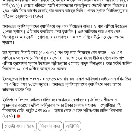
নাবি (২৯২)। কোনো পরিবর্তন হয়নি বাংলাদেশের অলরাউন্ডার মেহেদী হাসান মিরাজের।
২৪৯ রেটিং নিয়ে আগের মতোই চার নম্বরে আছেন তিনি। পরের স্থানে নিউজিল্যান্ডের
মাইকেল ব্রেসওয়েল (২৪৬)।
ওয়ানডের ব্যাটসম্যানদের র‌্যাংকিংয়ে বড় লাফ দিয়েছেন রাজা। ৯ ধাপ এগিয়ে উঠেছেন
২২তম স্থানে। এটি তার ক্যারিয়ার সেরা র‌্যাংকিং। এই তালিকায় তার ওপরে নেই
জিম্বাবুয়ের আর কেউ। বোলারদের র‌্যাংকিংয়ে এক ধাপ এগিয়ে উঠে এসেছেন ৩৮তম
স্থানে।
দুই ম্যাচেই ফিফটি করে (৭০ ও ৭৯) বেশ বড় লাফ দিয়েছেন বেন কারান। ৭১ ধাপ
এগিয়ে ৯০তম স্থানে জিম্বাবুয়ে ওপেনার। ৭৬ ও ১২২ রানের ইনিংস খেলে সাত ধাপ
এগিয়ে ত্রয়োদশ স্থানে উঠেছেন শ্রীলঙ্কার ওপেনার পাথুম নিসাঙ্কা। তার সতীর্থ জানিথ
লিয়ানাগে ১৩ ধাপ এগিয়ে আছেন ২৯ নম্বরে।
ইংল্যান্ডের বিপক্ষে প্রথম ওয়ানডেতে ৮৬ রান করা দক্ষিণ আফ্রিকার এইডেন মার্করাম তিন
ধাপ এগিয়ে এখন ২০তম স্থানে। ওয়ানডে ব্যাটসম্যানদের র‌্যাংকিংয়ে সবার ওপরে
ভারতের শুবমান গিল।
ইংলিশদের বিপক্ষে দুর্দান্ত বোলিং করে ওয়ানডে বোলারদের র‌্যাংকিংয়ে শীর্ষস্থান
পুনরুদ্ধার করেছেন দক্ষিণ আফ্রিকার অলরাউন্ডার কেশাভ মহারাজ। প্রোটিয়ার এই
স্পিনারের রেটিং পয়েন্ট এখন ৬৯০। দুইয়ে নেমে গেছেন শ্রীলঙ্কার মাহিশ থিকশানা
(৬৫৯)।
মেহেদী হাসান মিরাজ
সিকান্দার রাজা
আইসিসি