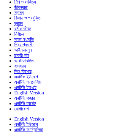
শিল্প ও সাহিত্য
জীবনধারা
স্বাস্থ্য
বিজ্ঞান ও প্রযুক্তি
ভ্রমণ
ধর্ম ও জীবন
নির্বাচন
সহজ ইংরেজি
প্রিয় প্রবাসী
আইন-কানুন
চাকরি চাই
অটোমোবাইল
হাস্যরস
শিশু-কিশোর
এনটিভি ইউরোপ
এনটিভি মালয়েশিয়া
এনটিভি ইউএই
English Version
এনটিভি বাজার
এনটিভি কানেক্ট
যোগাযোগ
English Version
এনটিভি ইউরোপ
এনটিভি অস্ট্রেলিয়া