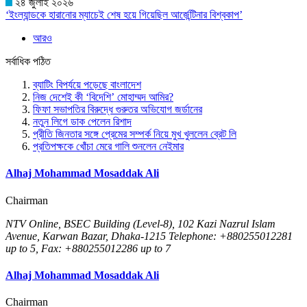
২৪ জুলাই ২০২৬
‘ইংল্যান্ডকে হারানোর ম্যাচেই শেষ হয়ে গিয়েছিল আর্জেন্টিনার বিশ্বকাপ’
আরও
সর্বাধিক পঠিত
ব্যাটিং বিপর্যয়ে পড়েছে বাংলাদেশ
নিজ দেশেই কী ‘বিদেশি’ মোহাম্মদ আমির?
ফিফা সভাপতির বিরুদ্ধে গুরুতর অভিযোগ জর্ডানের
নতুন লিগে ডাক পেলেন রিশাদ
প্রীতি জিনতার সঙ্গে প্রেমের সম্পর্ক নিয়ে মুখ খুললেন ব্রেট লি
প্রতিপক্ষকে খোঁচা মেরে গালি শুনলেন নেইমার
Alhaj Mohammad Mosaddak Ali
Chairman
NTV Online, BSEC Building (Level-8), 102 Kazi Nazrul Islam
Avenue, Karwan Bazar, Dhaka-1215 Telephone: +880255012281
up to 5, Fax: +880255012286 up to 7
Alhaj Mohammad Mosaddak Ali
Chairman