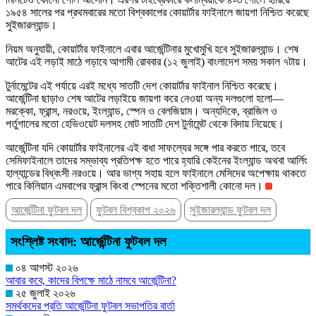
১৯৫৪ সালের পর প্রথমবারের মতো বিশ্বকাপের কোয়ার্টার ফাইনালে জায়গা নিশ্চিত করেছে
সুইজারল্যান্ড।
নিয়ম অনুযায়ী, কোয়ার্টার ফাইনালে এবার আর্জেন্টিনার মুখোমুখি হবে সুইজারল্যান্ড। শেষ
আটের এই লড়াই মাঠে গড়াবে আগামী রোববার (১২ জুলাই) বাংলাদেশ সময় সকাল ৭টায়।
টুর্নামেন্টের এই পর্যায়ে এরই মধ্যে সাতটি দেশ কোয়ার্টার ফাইনাল নিশ্চিত করেছে।
আর্জেন্টিনা ছাড়াও শেষ আটের লড়াইয়ে জায়গা করে নেওয়া অন্য দলগুলো হলো—
মরক্কো, ফ্রান্স, নরওয়ে, ইংল্যান্ড, স্পেন ও বেলজিয়াম। অন্যদিকে, ব্রাজিল ও
পর্তুগালের মতো হেভিওয়েট দলসহ মোট সাতটি দেশ টুর্নামেন্ট থেকে বিদায় নিয়েছে।
আর্জেন্টিনা যদি কোয়ার্টার ফাইনালের এই বাধা সাফল্যের সঙ্গে পার করতে পারে, তবে
সেমিফাইনালে তাদের সম্ভাব্য প্রতিপক্ষ হতে পারে হ্যারি কেইনের ইংল্যান্ড অথবা আর্লিং
হাল্যান্ডের বিধ্বংসী নরওয়ে। আর ভাগ্য সহায় হলে ফাইনালে মেসিদের অপেক্ষায় থাকতে
পারে কিলিয়ান এমবাপের ফ্রান্স কিংবা স্পেনের মতো শক্তিশালী কোনো দল।
আর্জেন্টিনা ফুটবল দল
ফুটবল বিশ্বকাপ ২০২৬
সুইজারল্যান্ড ফুটবল দল
সংশ্লিষ্ট সংবাদ: আর্জেন্টিনা ফুটবল দল
০৪ আগস্ট ২০২৬
আবার কবে, কাদের বিপক্ষে মাঠে নামবে আর্জেন্টিনা?
২৫ জুলাই ২০২৬
সমর্থকদের প্রতি আর্জেন্টিনা ফুটবল সভাপতির বার্তা