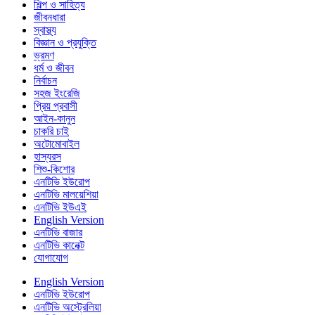
শিল্প ও সাহিত্য
জীবনধারা
স্বাস্থ্য
বিজ্ঞান ও প্রযুক্তি
ভ্রমণ
ধর্ম ও জীবন
নির্বাচন
সহজ ইংরেজি
প্রিয় প্রবাসী
আইন-কানুন
চাকরি চাই
অটোমোবাইল
হাস্যরস
শিশু-কিশোর
এনটিভি ইউরোপ
এনটিভি মালয়েশিয়া
এনটিভি ইউএই
English Version
এনটিভি বাজার
এনটিভি কানেক্ট
যোগাযোগ
English Version
এনটিভি ইউরোপ
এনটিভি অস্ট্রেলিয়া