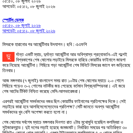
০৫:৫০, ০৮ জুলাই ২০২৬
আপডেট: ০৫:৫২, ০৮ জুলাই ২০২৬
স্পোর্টস ডেস্ক
০৫:৫০, ০৮ জুলাই ২০২৬
আপডেট: ০৫:৫২, ০৮ জুলাই ২০২৬
মিসরকে হারানোর পর আর্জেন্টিনার উদযাপন। ছবি : এএফপি
দুর্দান্ত একটি ম্যাচ, দুর্দান্ত আর্জেন্টিনা আর অবিশ্বাস্য প্রত্যাবর্তন–এই গল্পেই
বিশ্বকাপের শেষ ষোলোর লড়াইয়ে মিসরকে হারিয়ে কোয়ার্টার ফাইনালে জায়গা
করে নিয়েছে আর্জেন্টিনা। পিছিয়ে পড়া আর্জেন্টিনা শেষ মিনিটে মিসরের জালে বল জড়িয়েছে
তিনবার।
আজ মঙ্গলবার (৭ জুলাই) বাংলাদেশ সময় রাত ১০টায় শেষ ষোলোর ম্যাচে ২-০ গোলে
পিছিয়ে পড়েও ৩-২ গোলের নাটকীয় জয় পেয়েছে বর্তমান বিশ্বচ্যাম্পিয়নরা। এই জয়ে
শেষ আটের টিকিট নিশ্চিত করেছে মেসি-আলভারেজরা।
এরপরই আর্জেন্টিনা সমর্থকদের নজর ছিল কোয়ার্টার ফাইনালের প্রতিপক্ষের দিকে। সেই
লড়াইয়ে কারা হবে আলবিসেলেস্তেদের প্রতিপক্ষ? সেটি জানতে অবশ্য আর্জেন্টিনা
সমর্থকদের খুব বেশি অপেক্ষা করতে হলো না।
শেষ ষোলোর সর্বশেষ ম্যাচে মঙ্গলবার দিনগত রাত ২টায় মুখোমুখি হয়েছিল কলম্বিয়া ও
সুইজারল্যান্ড। দুই দলের লড়াই হয়েছে জমজমাট। নির্ধারিত সময়ের পর অতিরিক্ত ৩০
মিনিটেও কোনো গোল আসেনি। এরপর টাইব্রেকারে কলম্বিয়াকে ৪-৩ গোলে হারিয়ে