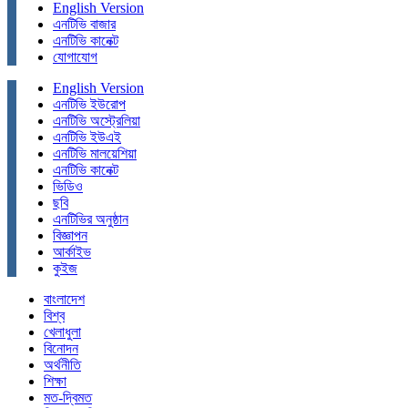
English Version
এনটিভি বাজার
এনটিভি কানেক্ট
যোগাযোগ
English Version
এনটিভি ইউরোপ
এনটিভি অস্ট্রেলিয়া
এনটিভি ইউএই
এনটিভি মালয়েশিয়া
এনটিভি কানেক্ট
ভিডিও
ছবি
এনটিভির অনুষ্ঠান
বিজ্ঞাপন
আর্কাইভ
কুইজ
বাংলাদেশ
বিশ্ব
খেলাধুলা
বিনোদন
অর্থনীতি
শিক্ষা
মত-দ্বিমত