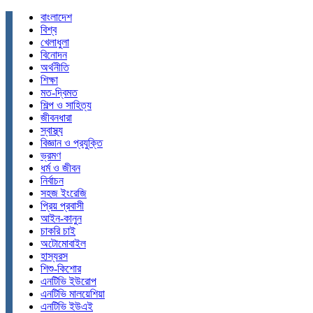
বাংলাদেশ
বিশ্ব
খেলাধুলা
বিনোদন
অর্থনীতি
শিক্ষা
মত-দ্বিমত
শিল্প ও সাহিত্য
জীবনধারা
স্বাস্থ্য
বিজ্ঞান ও প্রযুক্তি
ভ্রমণ
ধর্ম ও জীবন
নির্বাচন
সহজ ইংরেজি
প্রিয় প্রবাসী
আইন-কানুন
চাকরি চাই
অটোমোবাইল
হাস্যরস
শিশু-কিশোর
এনটিভি ইউরোপ
এনটিভি মালয়েশিয়া
এনটিভি ইউএই