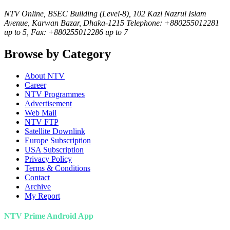
NTV Online, BSEC Building (Level-8), 102 Kazi Nazrul Islam
Avenue, Karwan Bazar, Dhaka-1215 Telephone: +880255012281
up to 5, Fax: +880255012286 up to 7
Browse by Category
About NTV
Career
NTV Programmes
Advertisement
Web Mail
NTV FTP
Satellite Downlink
Europe Subscription
USA Subscription
Privacy Policy
Terms & Conditions
Contact
Archive
My Report
NTV Prime Android App