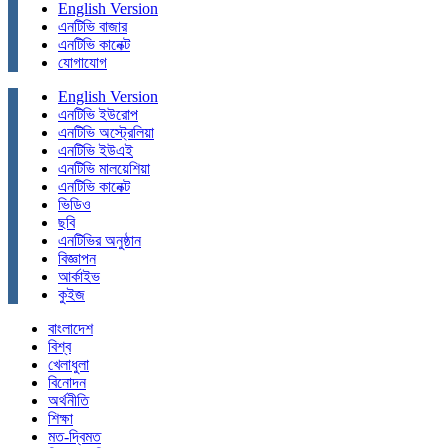
English Version
এনটিভি বাজার
এনটিভি কানেক্ট
যোগাযোগ
English Version
এনটিভি ইউরোপ
এনটিভি অস্ট্রেলিয়া
এনটিভি ইউএই
এনটিভি মালয়েশিয়া
এনটিভি কানেক্ট
ভিডিও
ছবি
এনটিভির অনুষ্ঠান
বিজ্ঞাপন
আর্কাইভ
কুইজ
বাংলাদেশ
বিশ্ব
খেলাধুলা
বিনোদন
অর্থনীতি
শিক্ষা
মত-দ্বিমত