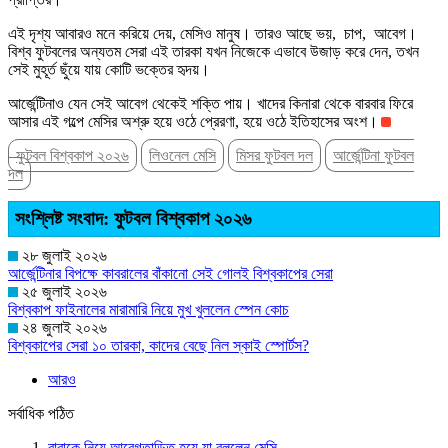
এই দৃশ্য আবারও মনে করিয়ে দেয়, মেসিও মানুষ। তারও আছে ভয়, চাপ, আবেগ।
বিশ্ব ফুটবলের অন্যতম সেরা এই তারকা যখন নিজেকে এভাবে উজাড় করে দেন, তখন
সেই মুহূর্ত ছুঁয়ে যায় কোটি ভক্তের হৃদয়।
আর্জেন্টিনাও যেন সেই আবেগ থেকেই শক্তি পায়। খাদের কিনারা থেকে বারবার ফিরে
আসার এই গল্পে মেসির অশ্রু হয়ে ওঠে প্রেরণা, হয়ে ওঠে ইতিহাসের অংশ।
ফুটবল বিশ্বকাপ ২০২৬
লিওনেল মেসি
মিসর ফুটবল দল
আর্জেন্টিনা ফুটবল
দল
সংশ্লিষ্ট সংবাদ: ফুটবল বিশ্বকাপ ২০২৬
২৮ জুলাই ২০২৬
আর্জেন্টিনার বিপক্ষে কাবরালের বাঁকানো সেই গোলই বিশ্বকাপের সেরা
২৫ জুলাই ২০২৬
বিশ্বকাপ ফাইনালের মারামারি নিয়ে মুখ খুললেন স্পেন কোচ
২৪ জুলাই ২০২৬
বিশ্বকাপের সেরা ১০ তারকা, কাদের বেছে নিল স্কাই স্পোর্টস?
আরও
সর্বাধিক পঠিত
বাবাকে নিয়ে আবেগতাড়িত হয়ে যা বললেন মেসি