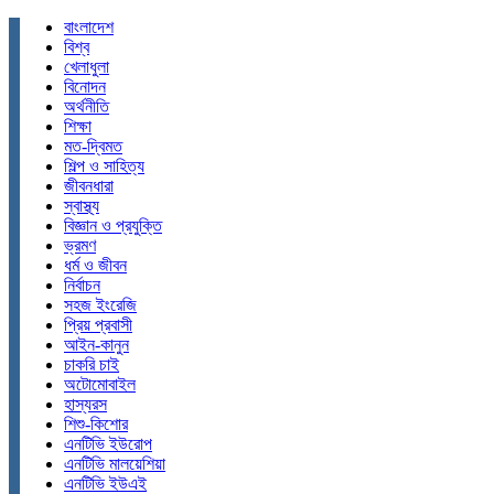
বাংলাদেশ
বিশ্ব
খেলাধুলা
বিনোদন
অর্থনীতি
শিক্ষা
মত-দ্বিমত
শিল্প ও সাহিত্য
জীবনধারা
স্বাস্থ্য
বিজ্ঞান ও প্রযুক্তি
ভ্রমণ
ধর্ম ও জীবন
নির্বাচন
সহজ ইংরেজি
প্রিয় প্রবাসী
আইন-কানুন
চাকরি চাই
অটোমোবাইল
হাস্যরস
শিশু-কিশোর
এনটিভি ইউরোপ
এনটিভি মালয়েশিয়া
এনটিভি ইউএই