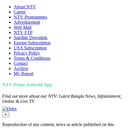
About NTV
Career
NTV Programmes
Advertisement
Web Mail
NTV FTP
Satellite Downlink
Europe Subscription
USA Subscription
Privacy Policy
Terms & Conditions
Contact
Archive
My Report
NTV Prime Android App
Find out more about our NTV: Latest Bangla News, Infotainment,
Online & Live TV
×
Reproduction of any content, news or article published on this