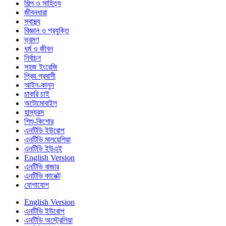
শিল্প ও সাহিত্য
জীবনধারা
স্বাস্থ্য
বিজ্ঞান ও প্রযুক্তি
ভ্রমণ
ধর্ম ও জীবন
নির্বাচন
সহজ ইংরেজি
প্রিয় প্রবাসী
আইন-কানুন
চাকরি চাই
অটোমোবাইল
হাস্যরস
শিশু-কিশোর
এনটিভি ইউরোপ
এনটিভি মালয়েশিয়া
এনটিভি ইউএই
English Version
এনটিভি বাজার
এনটিভি কানেক্ট
যোগাযোগ
English Version
এনটিভি ইউরোপ
এনটিভি অস্ট্রেলিয়া