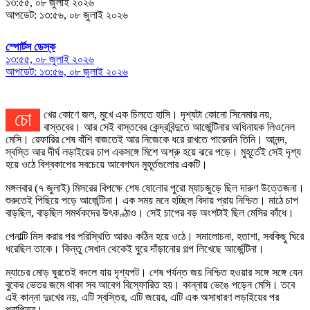
১৩:৫৫, ০৮ জুলাই ২০২৬
আপডেট: ১৩:৫৬, ০৮ জুলাই ২০২৬
স্পোর্টস ডেস্ক
১৩:৫৫, ০৮ জুলাই ২০২৬
আপডেট: ১৩:৫৬, ০৮ জুলাই ২০২৬
চোখের কোণে জল, মুখে এক চিলতে হাসি। দৃশ্যটা কোনো সিনেমার নয়,
বাস্তবের। আর সেই বাস্তবের কেন্দ্রবিন্দুতে আর্জেন্টিনার অধিনায়ক লিওনেল
মেসি। রেফারির শেষ বাঁশি বাজতেই আর নিজেকে ধরে রাখতে পারেননি তিনি। আনন্দ,
স্বস্তি আর দীর্ঘ লড়াইয়ের চাপ একসঙ্গে মিশে অশ্রু হয়ে ঝরে পড়ে। মুহূর্তেই সেই দৃশ্য
হয়ে ওঠে বিশ্বকাপের সবচেয়ে আবেগঘন মুহূর্তগুলোর একটি।
মঙ্গলবার (৭ জুলাই) মিসরের বিপক্ষে শেষ ষোলোর পুরো ম্যাচজুড়ে ছিল দারুণ উত্তেজনা।
শুরুতেই পিছিয়ে পড়ে আর্জেন্টিনা। এক সময় মনে হচ্ছিল বিদায় প্রায় নিশ্চিত। মাঠে চাপ
বাড়ছিল, বাড়ছিল সমর্থকদের উৎকণ্ঠাও। সেই চাপের বড় অংশটাই ছিল মেসির কাঁধে।
পেনাল্টি মিস করার পর পরিস্থিতি আরও কঠিন হয়ে ওঠে। সমালোচনা, হতাশা, সবকিছু ঘিরে
ধরেছিল তাকে। কিন্তু সেখান থেকেই ঘুরে দাঁড়ানোর গল্প লিখেছে আর্জেন্টিনা।
ম্যাচের মোড় ঘুরতেই বদলে যায় দৃশ্যপট। শেষ পর্যন্ত জয় নিশ্চিত হওয়ার সঙ্গে সঙ্গে যেন
বুকের ভেতর জমে থাকা সব আবেগ বিস্ফোরিত হয়। কান্নায় ভেঙে পড়েন মেসি। তবে
এই কান্না দুঃখের নয়, এটি স্বস্তির, এটি জয়ের, এটি এক অসাধারণ লড়াইয়ের পর
প্রাপ্তির।