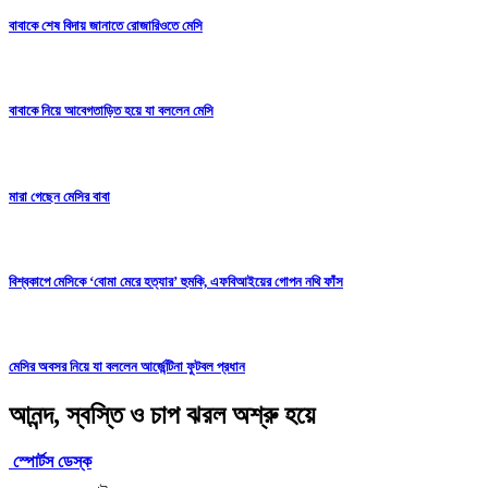
বাবাকে শেষ বিদায় জানাতে রোজারিওতে মেসি
বাবাকে নিয়ে আবেগতাড়িত হয়ে যা বললেন মেসি
মারা গেছেন মেসির বাবা
বিশ্বকাপে মেসিকে ‘বোমা মেরে হত্যার’ হুমকি, এফবিআইয়ের গোপন নথি ফাঁস
মেসির অবসর নিয়ে যা বললেন আর্জেন্টিনা ফুটবল প্রধান
আনন্দ, স্বস্তি ও চাপ ঝরল অশ্রু হয়ে
স্পোর্টস ডেস্ক