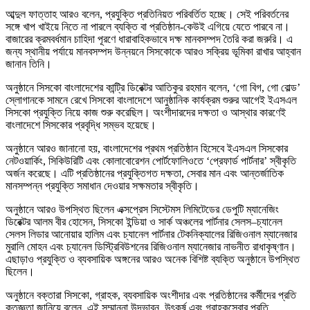
আব্দুল ফাত্তাহ আরও বলেন, প্রযুক্তি প্রতিনিয়ত পরিবর্তিত হচ্ছে। সেই পরিবর্তনের
সঙ্গে খাপ খাইয়ে নিতে না পারলে ব্যক্তি বা প্রতিষ্ঠান-কেউই এগিয়ে যেতে পারবে না।
বাজারের ক্রমবর্ধমান চাহিদা পূরণে ধারাবাহিকভাবে দক্ষ মানবসম্পদ তৈরি করা জরুরি। এ
জন্য স্থানীয় পর্যায়ে মানবসম্পদ উন্নয়নে সিসকোকে আরও সক্রিয় ভূমিকা রাখার আহ্বান
জানান তিনি।
অনুষ্ঠানে সিসকো বাংলাদেশের কান্ট্রি ডিরেক্টর আতিকুর রহমান বলেন, ‘গো বিগ, গো বোল্ড’
স্লোগানকে সামনে রেখে সিসকো বাংলাদেশে আনুষ্ঠানিক কার্যক্রম শুরুর আগেই ইএসএল
সিসকো প্রযুক্তি নিয়ে কাজ শুরু করেছিল। অংশীদারদের দক্ষতা ও আস্থার কারণেই
বাংলাদেশে সিসকোর প্রবৃদ্ধি সম্ভব হয়েছে।
অনুষ্ঠানে আরও জানানো হয়, বাংলাদেশের প্রথম প্রতিষ্ঠান হিসেবে ইএসএল সিসকোর
নেটওয়ার্কিং, সিকিউরিটি এবং কোলাবোরেশন পোর্টফোলিওতে ‘প্রেফার্ড পার্টনার’ স্বীকৃতি
অর্জন করেছে। এটি প্রতিষ্ঠানের প্রযুক্তিগত দক্ষতা, সেবার মান এবং আন্তর্জাতিক
মানসম্পন্ন প্রযুক্তি সমাধান দেওয়ার সক্ষমতার স্বীকৃতি।
অনুষ্ঠানে আরও উপস্থিত ছিলেন এক্সপ্রেস সিস্টেমস লিমিটেডের ডেপুটি ম্যানেজিং
ডিরেক্টর আলম বীর হোসেন, সিসকো ইন্ডিয়া ও সার্ক অঞ্চলের পার্টনার সেলস–চ্যানেল
সেলস লিডার আনোয়ার হালিম এবং চ্যানেল পার্টনার টেকনিক্যালের রিজিওনাল ম্যানেজার
মুরালি মোহন এবং চ্যানেল ডিস্ট্রিবিউশনের রিজিওনাল ম্যানেজার নাভনীত রাধাকৃষ্ণান।
এছাড়াও প্রযুক্তি ও ব্যবসায়িক অঙ্গনের আরও অনেক বিশিষ্ট ব্যক্তি অনুষ্ঠানে উপস্থিত
ছিলেন।
অনুষ্ঠানে বক্তারা সিসকো, গ্রাহক, ব্যবসায়িক অংশীদার এবং প্রতিষ্ঠানের কর্মীদের প্রতি
কৃতজ্ঞতা জানিয়ে বলেন, এই সম্মাননা উদ্ভাবন, উৎকর্ষ এবং গ্রাহকসেবার প্রতি