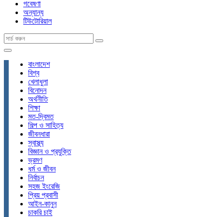
গবেষণা
অন্যান্য
টিউটোরিয়াল
বাংলাদেশ
বিশ্ব
খেলাধুলা
বিনোদন
অর্থনীতি
শিক্ষা
মত-দ্বিমত
শিল্প ও সাহিত্য
জীবনধারা
স্বাস্থ্য
বিজ্ঞান ও প্রযুক্তি
ভ্রমণ
ধর্ম ও জীবন
নির্বাচন
সহজ ইংরেজি
প্রিয় প্রবাসী
আইন-কানুন
চাকরি চাই