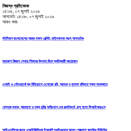
নিজস্ব প্রতিবেদক
১৪:৩৫, ০৭ জুলাই ২০২৬
আপডেট: ১৪:৩৮, ০৭ জুলাই ২০২৬
আরও খবর
স্টার্টআপ বাংলাদেশের প্রথম সফল এক্সিট, মাইলফলক গড়ল পালসটেক
মহাকাশ বিজ্ঞান শেখায় শিশুদের উৎসাহ দিতে ব্যতিক্রমী আয়োজন
এআই ও নেটওয়ার্কে বড় বিনিয়োগে এগোচ্ছে রবি, গ্রাহক ও মুনাফা বৃদ্ধিতে শক্ত অবস্থানে
ফেসবুক হ্যাক, প্রতারণা ও তথ্য চুরির অভিযোগ এক প্ল্যাটফর্মে, চালু হলো সিআইআরএস
আইএসপিদের জন্য এআইভিত্তিক ইআরপি সফটওয়্যার আনল প্লেক্সাস ক্লাউড লিমিটেড