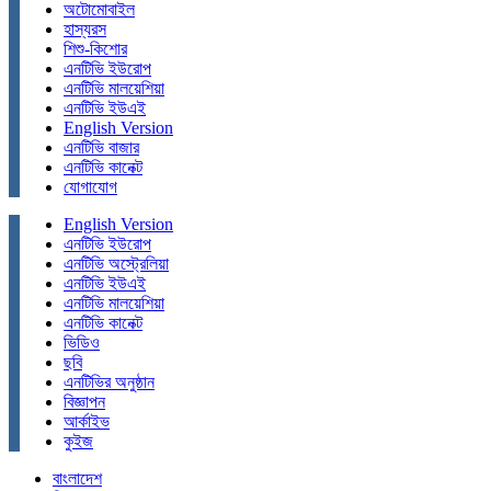
অটোমোবাইল
হাস্যরস
শিশু-কিশোর
এনটিভি ইউরোপ
এনটিভি মালয়েশিয়া
এনটিভি ইউএই
English Version
এনটিভি বাজার
এনটিভি কানেক্ট
যোগাযোগ
English Version
এনটিভি ইউরোপ
এনটিভি অস্ট্রেলিয়া
এনটিভি ইউএই
এনটিভি মালয়েশিয়া
এনটিভি কানেক্ট
ভিডিও
ছবি
এনটিভির অনুষ্ঠান
বিজ্ঞাপন
আর্কাইভ
কুইজ
বাংলাদেশ