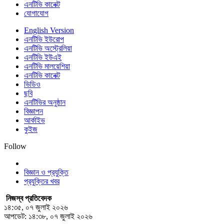
এনটিভি কানেক্ট
যোগাযোগ
English Version
এনটিভি ইউরোপ
এনটিভি অস্ট্রেলিয়া
এনটিভি ইউএই
এনটিভি মালয়েশিয়া
এনটিভি কানেক্ট
ভিডিও
ছবি
এনটিভির অনুষ্ঠান
বিজ্ঞাপন
আর্কাইভ
কুইজ
Follow
বিজ্ঞান ও প্রযুক্তি
প্রযুক্তির খবর
নিজস্ব প্রতিবেদক
১৪:৩৫, ০৭ জুলাই ২০২৬
আপডেট: ১৪:৩৮, ০৭ জুলাই ২০২৬