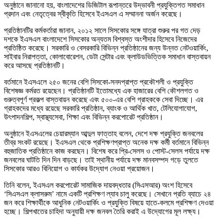
অনুষ্ঠানে জানানো হয়, বাংলাদেশের ডিজিটাল রূপান্তরে উদ্ভাবনী প্রযুক্তিগত সমাধান
প্রদান এবং নেতৃত্বের স্বীকৃতি হিসেবে ইএসএল এ সম্মাননা অর্জন করেছে।
প্রতিষ্ঠানটির কর্মকর্তারা জানান, ২০১২ সালে সিসকোর সঙ্গে যাত্রা শুরুর পর গত দেড়
দশকে ইএসএল বাংলাদেশে সিসকোর অন্যতম বিশ্বস্ত অংশীদার হিসেবে নিজেদের
প্রতিষ্ঠিত করেছে। সরকারি ও বেসরকারি বিভিন্ন প্রতিষ্ঠানের জন্য উন্নত নেটওয়ার্কিং,
সাইবার নিরাপত্তা, কোলাবোরেশন, ডেটা সেন্টার এবং ক্লাউডভিত্তিক সমাধান বাস্তবায়ন
করে আসছে প্রতিষ্ঠানটি।
বর্তমানে ইএসএলে ২৫০ জনের বেশি সিসকো-সনদপ্রাপ্ত প্রকৌশলী ও প্রযুক্তি
বিশেষজ্ঞ কর্মরত রয়েছেন। প্রতিষ্ঠানটি ইতোমধ্যে এক হাজারের বেশি কৌশলগত ও
গুরুত্বপূর্ণ প্রকল্প বাস্তবায়ন করেছে এবং ৫০০-এর বেশি গ্রাহককে সেবা দিচ্ছে। এর
গ্রাহকদের মধ্যে রয়েছে সরকারি প্রতিষ্ঠান, ব্যাংক ও আর্থিক খাত, টেলিযোগাযোগ,
উৎপাদনশিল্প, স্বাস্থ্যসেবা, শিক্ষা এবং বিভিন্ন করপোরেট প্রতিষ্ঠান।
অনুষ্ঠানে ইএসএলের চেয়ারম্যান আব্দুল ফাত্তাহ বলেন, দেশে দক্ষ প্রযুক্তি জনবলের
তীব্র সংকট রয়েছে। ইএসএল থেকে প্রশিক্ষণপ্রাপ্ত অনেক দক্ষ কর্মী বর্তমানে বিভিন্ন
বহুজাতিক প্রতিষ্ঠানে কাজ করছেন। বিশেষ করে প্রি-সেলস ও পোস্ট-সেলস পর্যায়ে দক্ষ
জনবলের ঘাটতি দিন দিন বাড়ছে। তাই স্থানীয় পর্যায়ে দক্ষ মানবসম্পদ গড়ে তুলতে
সিসকোর আরও বিনিয়োগ ও কার্যকর উদ্যোগ নেওয়া প্রয়োজন।
তিনি বলেন, ইএসএল করপোরেট সামাজিক দায়বদ্ধতার (সিএসআর) অংশ হিসেবে
‘সিএসএল ক্লাসরুম’ নামে একটি প্রশিক্ষণ ল্যাব চালু করেছে। সেখানে প্রতি ব্যাচে ২৪
জন করে শিক্ষার্থীকে আধুনিক নেটওয়ার্কিং ও প্রযুক্তি বিষয়ে হাতে-কলমে প্রশিক্ষণ দেওয়া
হচ্ছে। শিল্পখাতের চাহিদা অনুযায়ী দক্ষ জনবল তৈরি করাই এ উদ্যোগের মূল লক্ষ্য।