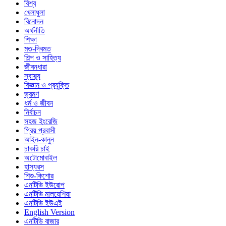
বিশ্ব
খেলাধুলা
বিনোদন
অর্থনীতি
শিক্ষা
মত-দ্বিমত
শিল্প ও সাহিত্য
জীবনধারা
স্বাস্থ্য
বিজ্ঞান ও প্রযুক্তি
ভ্রমণ
ধর্ম ও জীবন
নির্বাচন
সহজ ইংরেজি
প্রিয় প্রবাসী
আইন-কানুন
চাকরি চাই
অটোমোবাইল
হাস্যরস
শিশু-কিশোর
এনটিভি ইউরোপ
এনটিভি মালয়েশিয়া
এনটিভি ইউএই
English Version
এনটিভি বাজার