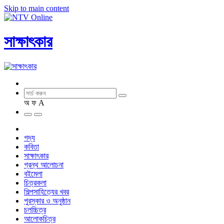
Skip to main content
সাক্ষাৎকার
অ
ফ
A
গদ্য
কবিতা
সাক্ষাৎকার
গ্রন্থ আলোচনা
বইমেলা
চিত্রকলা
শিল্পসাহিত্যের খবর
পুরস্কার ও অনুষ্ঠান
চলচ্চিত্র
আলোকচিত্র