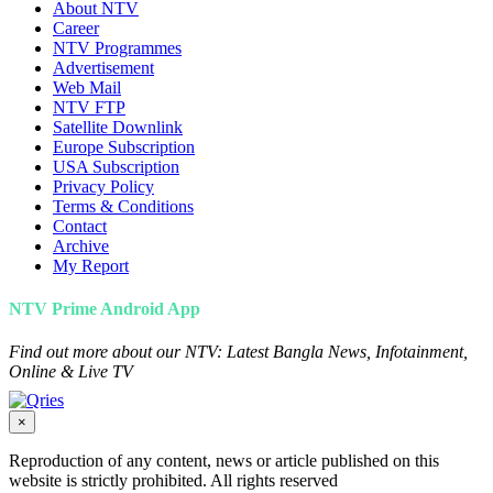
About NTV
Career
NTV Programmes
Advertisement
Web Mail
NTV FTP
Satellite Downlink
Europe Subscription
USA Subscription
Privacy Policy
Terms & Conditions
Contact
Archive
My Report
NTV Prime Android App
Find out more about our NTV: Latest Bangla News, Infotainment,
Online & Live TV
×
Reproduction of any content, news or article published on this
website is strictly prohibited. All rights reserved