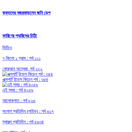
ভক্তদের নজরকাড়লেন জনি ডেপ
ফারিণের প্যারিসের চিঠি!
ভিডিও
৭ কিলো ১ গ্রাম : পর্ব ১১১
কোরআন অন্বেষা, পর্ব ২০২
এক্সপার্ট টুডেস কিচেন পর্ব : ৩৫৪
এই সময় : পর্ব ৪০৫৯
আলোকপাত : পর্ব ৮২৬
সংলাপ প্রতিদিন (লাইভ) : পর্ব ৬১৭
স্বাস্থ্য প্রতিদিন : পর্ব ৫৬৩৪