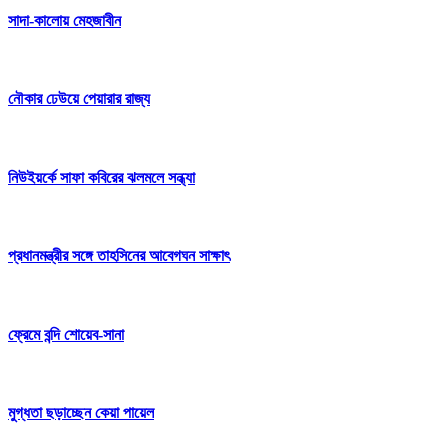
সাদা-কালোয় মেহজাবীন
নৌকার ঢেউয়ে পেয়ারার রাজ্য
নিউইয়র্কে সাফা কবিরের ঝলমলে সন্ধ্যা
প্রধানমন্ত্রীর সঙ্গে তাহসিনের আবেগঘন সাক্ষাৎ
ফ্রেমে বন্দি শোয়েব-সানা
মুগ্ধতা ছড়াচ্ছেন কেয়া পায়েল