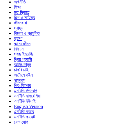
অর্থনীতি
শিক্ষা
মত-দ্বিমত
শিল্প ও সাহিত্য
জীবনধারা
স্বাস্থ্য
বিজ্ঞান ও প্রযুক্তি
ভ্রমণ
ধর্ম ও জীবন
নির্বাচন
সহজ ইংরেজি
প্রিয় প্রবাসী
আইন-কানুন
চাকরি চাই
অটোমোবাইল
হাস্যরস
শিশু-কিশোর
এনটিভি ইউরোপ
এনটিভি মালয়েশিয়া
এনটিভি ইউএই
English Version
এনটিভি বাজার
এনটিভি কানেক্ট
যোগাযোগ