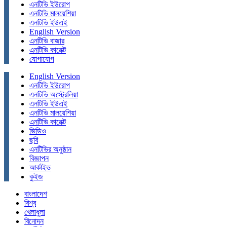
এনটিভি ইউরোপ
এনটিভি মালয়েশিয়া
এনটিভি ইউএই
English Version
এনটিভি বাজার
এনটিভি কানেক্ট
যোগাযোগ
English Version
এনটিভি ইউরোপ
এনটিভি অস্ট্রেলিয়া
এনটিভি ইউএই
এনটিভি মালয়েশিয়া
এনটিভি কানেক্ট
ভিডিও
ছবি
এনটিভির অনুষ্ঠান
বিজ্ঞাপন
আর্কাইভ
কুইজ
বাংলাদেশ
বিশ্ব
খেলাধুলা
বিনোদন