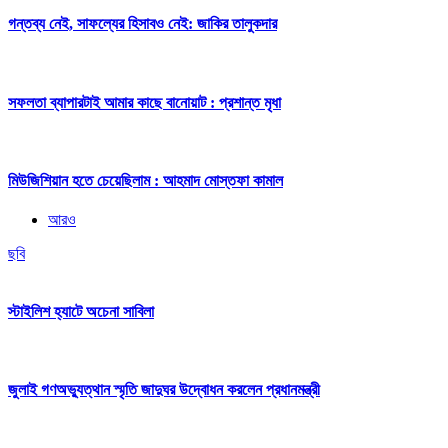
গন্তব্য নেই, সাফল্যের হিসাবও নেই: জাকির তালুকদার
সফলতা ব্যাপারটাই আমার কাছে বানোয়াট : প্রশান্ত মৃধা
মিউজিশিয়ান হতে চেয়েছিলাম : আহমাদ মোস্তফা কামাল
আরও
ছবি
স্টাইলিশ হ্যাটে অচেনা সাবিলা
জুলাই গণঅভ্যুত্থান স্মৃতি জাদুঘর উদ্বোধন করলেন প্রধানমন্ত্রী