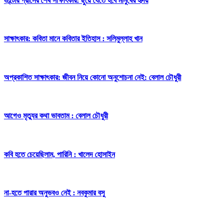
গুইন্টার গ্রাসের শেষ সাক্ষাৎকার:
ছুঁয়ে যেতে হবে মানুষের হৃদয়
সাক্ষাৎকার:
কবিতা মানে কবিতার ইতিহাস : সলিমুল্লাহ খান
অপ্রকাশিত সাক্ষাৎকার:
জীবন নিয়ে কোনো অনুশোচনা নেই: বেলাল চৌধুরী
আগেও মৃত্যুর কথা ভাবতাম : বেলাল চৌধুরী
কবি হতে চেয়েছিলাম, পারিনি : খালেদ হোসাইন
না-হতে পারার অনুভবও নেই : নবকুমার বসু