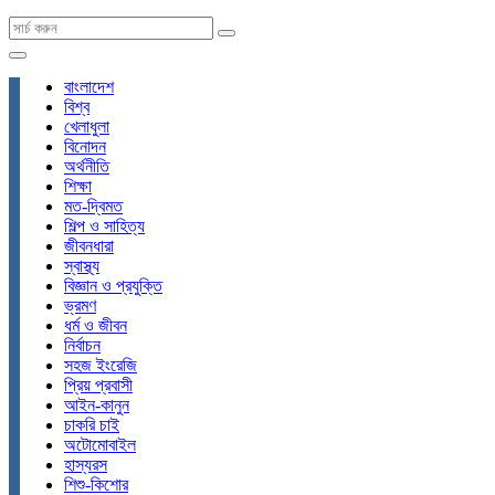
বাংলাদেশ
বিশ্ব
খেলাধুলা
বিনোদন
অর্থনীতি
শিক্ষা
মত-দ্বিমত
শিল্প ও সাহিত্য
জীবনধারা
স্বাস্থ্য
বিজ্ঞান ও প্রযুক্তি
ভ্রমণ
ধর্ম ও জীবন
নির্বাচন
সহজ ইংরেজি
প্রিয় প্রবাসী
আইন-কানুন
চাকরি চাই
অটোমোবাইল
হাস্যরস
শিশু-কিশোর