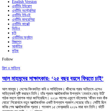
English Version
এনটিভি ইউরোপ
এনটিভি অস্ট্রেলিয়া
এনটিভি ইউএই
এনটিভি মালয়েশিয়া
এনটিভি কানেক্ট
ভিডিও
ছবি
এনটিভির অনুষ্ঠান
বিজ্ঞাপন
আর্কাইভ
কুইজ
Follow
শিল্প ও সাহিত্য
আল মাহমুদের সাক্ষাৎকার:
‘২৫ বছর বয়সে ফিরতে চাই’
আল মাহমুদ। দেশের কিংবদন্তি কবি ও সাহিত্যিক। জীবনের প্রায় অন্তিমে এসেও
সাহিত্যকর্ম সৃষ্টি করছেন তিনি। তাঁর প্রথম আত্মজৈবনিক উপন্যাস ‘যেভাবে বেড়ে উঠি’
পাঠক মহলে ব্যাপক সাড়া জাগিয়েছিল। ২০১৮ সালের একুশে বইমেলায় ‘জীবন যখন বাঁক
ঘোরে’ শিরোনামে নতুন আত্মজৈবনিক একটি উপন্যাস প্রকাশ পেয়েছে তাঁর। সেটিই ছিল
কবির শেষ আত্মজৈবনিক গ্রন্থ। গতকাল ১৫ ফেব্রুয়ারি ২০১৯ মারা যান তিনি। বইটি