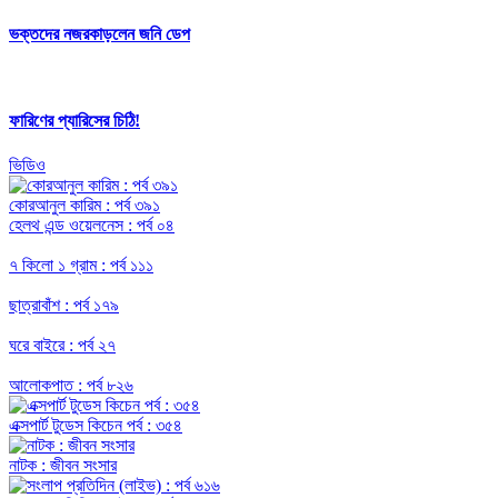
ভক্তদের নজরকাড়লেন জনি ডেপ
ফারিণের প্যারিসের চিঠি!
ভিডিও
কোরআনুল কারিম : পর্ব ৩৯১
হেলথ এন্ড ওয়েলনেস : পর্ব ০৪
৭ কিলো ১ গ্রাম : পর্ব ১১১
ছাত্রাবাঁশ : পর্ব ১৭৯
ঘরে বাইরে : পর্ব ২৭
আলোকপাত : পর্ব ৮২৬
এক্সপার্ট টুডেস কিচেন পর্ব : ৩৫৪
নাটক : জীবন সংসার