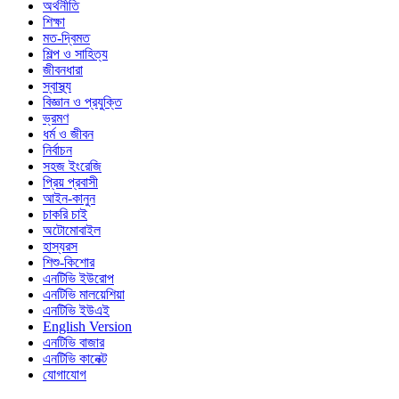
অর্থনীতি
শিক্ষা
মত-দ্বিমত
শিল্প ও সাহিত্য
জীবনধারা
স্বাস্থ্য
বিজ্ঞান ও প্রযুক্তি
ভ্রমণ
ধর্ম ও জীবন
নির্বাচন
সহজ ইংরেজি
প্রিয় প্রবাসী
আইন-কানুন
চাকরি চাই
অটোমোবাইল
হাস্যরস
শিশু-কিশোর
এনটিভি ইউরোপ
এনটিভি মালয়েশিয়া
এনটিভি ইউএই
English Version
এনটিভি বাজার
এনটিভি কানেক্ট
যোগাযোগ