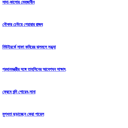
সাদা-কালোয় মেহজাবীন
নৌকার ঢেউয়ে পেয়ারার রাজ্য
নিউইয়র্কে সাফা কবিরের ঝলমলে সন্ধ্যা
প্রধানমন্ত্রীর সঙ্গে তাহসিনের আবেগঘন সাক্ষাৎ
ফ্রেমে বন্দি শোয়েব-সানা
মুগ্ধতা ছড়াচ্ছেন কেয়া পায়েল