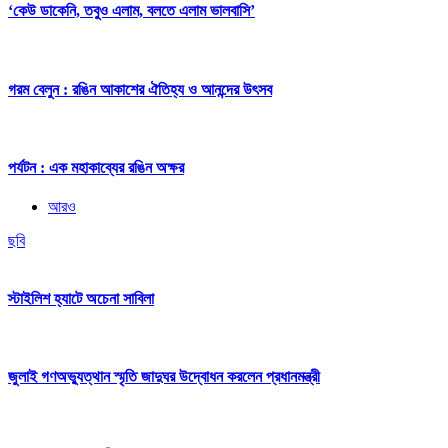
‘কেউ ডাকেনি, তবুও এলাম, বলতে এলাম ভালবাসি’
গরম বেলুন : রঙিন আকাশের ঐতিহ্য ও আনন্দের উৎসব
পর্যটন : এক মহাকাব্যের রঙিন অক্ষর
আরও
ছবি
স্টাইলিশ হ্যাটে অচেনা সাবিলা
জুলাই গণঅভ্যুত্থান স্মৃতি জাদুঘর উদ্বোধন করলেন প্রধানমন্ত্রী