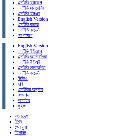
এনটিভি ইউরোপ
এনটিভি মালয়েশিয়া
এনটিভি ইউএই
English Version
এনটিভি বাজার
এনটিভি কানেক্ট
যোগাযোগ
English Version
এনটিভি ইউরোপ
এনটিভি অস্ট্রেলিয়া
এনটিভি ইউএই
এনটিভি মালয়েশিয়া
এনটিভি কানেক্ট
ভিডিও
ছবি
এনটিভির অনুষ্ঠান
বিজ্ঞাপন
আর্কাইভ
কুইজ
বাংলাদেশ
বিশ্ব
খেলাধুলা
বিনোদন