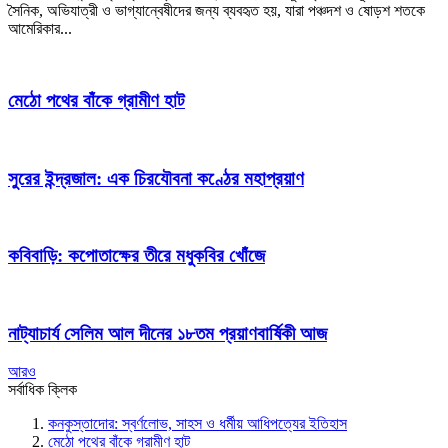
সৈনিক, অভিযাত্রী ও ভাগ্যান্বেষীদের জন্য ব্যবহৃত হয়, যারা পঞ্চদশ ও ষোড়শ শতকে
আমেরিকার...
মেঠো পথের বাঁকে গ্রামীণ হাট
সুরের ইন্দ্রজাল:
এক চিরযৌবনা কণ্ঠের মহাপ্রয়াণ
কবিবাড়ি:
কপোতাক্ষের তীরে মধুকবির খোঁজে
নাট্যাচার্য সেলিম আল দীনের ১৮তম প্রয়াণবার্ষিকী আজ
আরও
সর্বাধিক ক্লিক
কনকুস্তাদোর: স্বর্ণলোভ, সাহস ও ধর্মীয় আধিপত্যের ইতিহাস
মেঠো পথের বাঁকে গ্রামীণ হাট