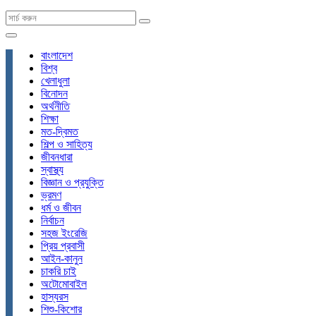
বাংলাদেশ
বিশ্ব
খেলাধুলা
বিনোদন
অর্থনীতি
শিক্ষা
মত-দ্বিমত
শিল্প ও সাহিত্য
জীবনধারা
স্বাস্থ্য
বিজ্ঞান ও প্রযুক্তি
ভ্রমণ
ধর্ম ও জীবন
নির্বাচন
সহজ ইংরেজি
প্রিয় প্রবাসী
আইন-কানুন
চাকরি চাই
অটোমোবাইল
হাস্যরস
শিশু-কিশোর