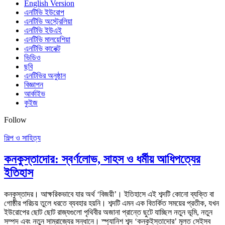
English Version
এনটিভি ইউরোপ
এনটিভি অস্ট্রেলিয়া
এনটিভি ইউএই
এনটিভি মালয়েশিয়া
এনটিভি কানেক্ট
ভিডিও
ছবি
এনটিভির অনুষ্ঠান
বিজ্ঞাপন
আর্কাইভ
কুইজ
Follow
শিল্প ও সাহিত্য
কনকুস্তাদোর: স্বর্ণলোভ, সাহস ও ধর্মীয় আধিপত্যের
ইতিহাস
কনকুস্তাদর। আক্ষরিকভাবে যার অর্থ ‘বিজয়ী’। ইতিহাসে এই শব্দটি কোনো ব্যক্তি বা
গোষ্ঠীর পরিচয় তুলে ধরতে ব্যবহার হয়নি। শব্দটি এমন এক বিতর্কিত সময়ের প্রতীক, যখন
ইউরোপের ছোট ছোট রাজ্যগুলো পৃথিবীর অজানা প্রান্তে ছুটে যাচ্ছিল নতুন ভূমি, নতুন
সম্পদ এবং নতুন সাম্রাজ্যের সন্ধানে। স্প্যানিশ শব্দ ‘কনকুইস্তাদোর’ মূলত সেইসব