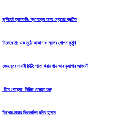
জুলিয়েট ব্যালকনি:
স্থাপত্যে অমর প্রেমের প্রতীক
চিলেকোঠা:
এক মুঠো আকাশ ও স্মৃতির গোপন কুঠুরি
হেমন্তের মায়াবী চিঠি:
পাতা ঝরার গান আর কুয়াশার আগমনী
‘তিন গোয়েন্দা’ সিরিজ যেভাবে শুরু
কিশোর-মায়ায় কিংবদন্তি রকিব হাসান