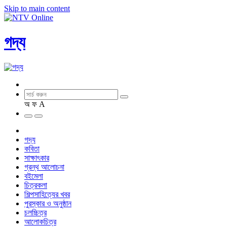
Skip to main content
গদ্য
অ
ফ
A
গদ্য
কবিতা
সাক্ষাৎকার
গ্রন্থ আলোচনা
বইমেলা
চিত্রকলা
শিল্পসাহিত্যের খবর
পুরস্কার ও অনুষ্ঠান
চলচ্চিত্র
আলোকচিত্র