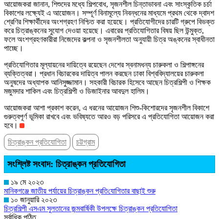
আয়োজকরা জানান, শিশুদের মধ্যে শিল্পবোধ, সৃজনশীল চিন্তাভাবনা এবং সাংস্কৃতিক চর্চা
বিকাশের লক্ষ্যেই এ আয়োজন। সম্পূর্ণ বিনামূল্যে নিবন্ধনের মাধ্যমে প্রথম থেকে দ্বাদশ
শ্রেণির শিক্ষার্থীদের অংশগ্রহণ নিশ্চিত করা হয়েছে। প্রতিযোগীদের চারটি গ্রুপে বিভক্ত
করে চিত্রাঙ্কনের সুযোগ দেওয়া হয়েছে। এবারের প্রতিযোগিতার বিষয় ছিল উন্মুক্ত,
ফলে অংশগ্রহণকারীরা নিজেদের কল্পনা ও সৃজনশীলতা অনুযায়ী চিত্র অঙ্কনের স্বাধীনতা
পাচ্ছে।
প্রতিযোগিতার মূল্যায়নের দায়িত্বে রয়েছেন দেশের স্বনামধন্য চারুকলা ও শিল্পাঙ্গনের
ব্যক্তিত্বরা। প্রধান বিচারকের দায়িত্ব পালন করছেন ঢাকা বিশ্ববিদ্যালয়ের চারুকলা
অনুষদের অধ্যাপক আনিসুজ্জামান। সহকারী বিচারক হিসেবে আছেন চিত্রশিল্পী ও শিক্ষক
মজুমদার শাকিল এবং চিত্রশিল্পী ও ডিজাইনার আবদুল হালিম।
আয়োজকরা আশা প্রকাশ করেন, এ ধরনের আয়োজন শিশু-কিশোরদের সৃজনশীল বিকাশে
গুরুত্বপূর্ণ ভূমিকা রাখবে এবং ভবিষ্যতে আরও বড় পরিসরে এ প্রতিযোগিতা আয়োজন করা
হবে।
চিত্রাঙ্কন প্রতিযোগিতা
চট্টগ্রাম
সংশ্লিষ্ট সংবাদ: চিত্রাঙ্কন প্রতিযোগিতা
১৯ মে ২০২৩
মানিকগঞ্জে জাতীয় পর্যায়ের চিত্রাঙ্কন প্র‌তি‌যোগিতার বাছাই শুরু
১০ জানুয়ারি ২০২৩
চিত্রশিল্পী এসএম সুলতানের জন্মবার্ষিকী উপলক্ষে চিত্রাঙ্কন প্রতিযোগিতা
সর্বাধিক পঠিত