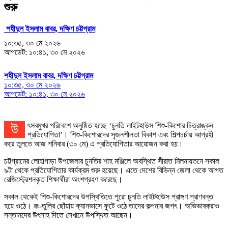
শুরু
শহীদুল ইসলাম বাবর, দক্ষিণ চট্টগ্রাম
১০:৩৫, ৩০ মে ২০২৬
আপডেট: ১০:৪১, ৩০ মে ২০২৬
শহীদুল ইসলাম বাবর, দক্ষিণ চট্টগ্রাম
১০:৩৫, ৩০ মে ২০২৬
আপডেট: ১০:৪১, ৩০ মে ২০২৬
উৎসবমুখর পরিবেশে অনুষ্ঠিত হচ্ছে ‘চুনতি লাইটহাউস শিশু-কিশোর চিত্রাঙ্কন
প্রতিযোগিতা’। শিশু-কিশোরদের সৃজনশীলতা বিকাশ এবং শিল্পচর্চায় আগ্রহী
করে তুলতে আজ শনিবার (৩০ মে) এ প্রতিযোগিতার আয়োজন করা হয়।
চট্টগ্রামের লোহাগাড়া উপজেলার চুনতির শাহ মঞ্জিলে অবস্থিত সীরাত মিলনায়তনে সকাল
৯টা থেকে প্রতিযোগিতার কার্যক্রম শুরু হয়েছে। এতে দেশের বিভিন্ন জেলা থেকে আগত
রেজিস্ট্রেশনকৃত শিক্ষার্থীরা অংশগ্রহণ করেছে।
সকাল থেকেই শিশু-কিশোরদের উপস্থিতিতে পুরো চুনতি লাইটহাউস প্রাঙ্গণ প্রাণবন্ত
হয়ে ওঠে। রং-তুলির ছোঁয়ায় ক্যানভাসে ফুটে ওঠে তাদের কল্পনার জগৎ। অভিভাবকরাও
সন্তানদের উৎসাহ দিতে সেখানে উপস্থিত আছেন।