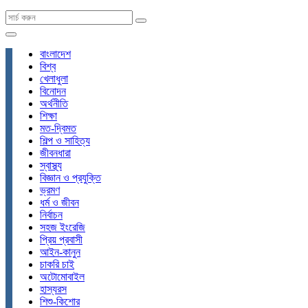
বাংলাদেশ
বিশ্ব
খেলাধুলা
বিনোদন
অর্থনীতি
শিক্ষা
মত-দ্বিমত
শিল্প ও সাহিত্য
জীবনধারা
স্বাস্থ্য
বিজ্ঞান ও প্রযুক্তি
ভ্রমণ
ধর্ম ও জীবন
নির্বাচন
সহজ ইংরেজি
প্রিয় প্রবাসী
আইন-কানুন
চাকরি চাই
অটোমোবাইল
হাস্যরস
শিশু-কিশোর