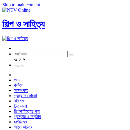
Skip to main content
শিল্প ও সাহিত্য
অ
ফ
A
গদ্য
কবিতা
সাক্ষাৎকার
গ্রন্থ আলোচনা
বইমেলা
চিত্রকলা
শিল্পসাহিত্যের খবর
পুরস্কার ও অনুষ্ঠান
চলচ্চিত্র
আলোকচিত্র