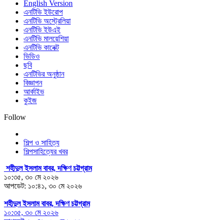
English Version
এনটিভি ইউরোপ
এনটিভি অস্ট্রেলিয়া
এনটিভি ইউএই
এনটিভি মালয়েশিয়া
এনটিভি কানেক্ট
ভিডিও
ছবি
এনটিভির অনুষ্ঠান
বিজ্ঞাপন
আর্কাইভ
কুইজ
Follow
শিল্প ও সাহিত্য
শিল্পসাহিত্যের খবর
শহীদুল ইসলাম বাবর, দক্ষিণ চট্টগ্রাম
১০:৩৫, ৩০ মে ২০২৬
আপডেট: ১০:৪১, ৩০ মে ২০২৬
শহীদুল ইসলাম বাবর, দক্ষিণ চট্টগ্রাম
১০:৩৫, ৩০ মে ২০২৬