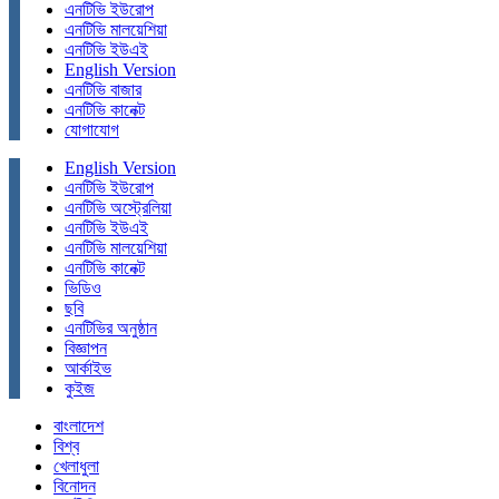
এনটিভি ইউরোপ
এনটিভি মালয়েশিয়া
এনটিভি ইউএই
English Version
এনটিভি বাজার
এনটিভি কানেক্ট
যোগাযোগ
English Version
এনটিভি ইউরোপ
এনটিভি অস্ট্রেলিয়া
এনটিভি ইউএই
এনটিভি মালয়েশিয়া
এনটিভি কানেক্ট
ভিডিও
ছবি
এনটিভির অনুষ্ঠান
বিজ্ঞাপন
আর্কাইভ
কুইজ
বাংলাদেশ
বিশ্ব
খেলাধুলা
বিনোদন