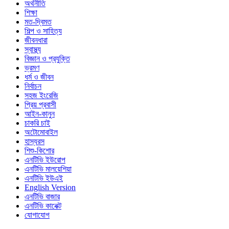
অর্থনীতি
শিক্ষা
মত-দ্বিমত
শিল্প ও সাহিত্য
জীবনধারা
স্বাস্থ্য
বিজ্ঞান ও প্রযুক্তি
ভ্রমণ
ধর্ম ও জীবন
নির্বাচন
সহজ ইংরেজি
প্রিয় প্রবাসী
আইন-কানুন
চাকরি চাই
অটোমোবাইল
হাস্যরস
শিশু-কিশোর
এনটিভি ইউরোপ
এনটিভি মালয়েশিয়া
এনটিভি ইউএই
English Version
এনটিভি বাজার
এনটিভি কানেক্ট
যোগাযোগ