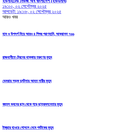
ইউনাইটেড নিউজ অব বাংলাদেশ (ইউএনবি)
১৯:০০, ০২ সেপ্টেম্বর ২০২৫
আপডেট: ১৯:০৮, ০২ সেপ্টেম্বর ২০২৫
আরও খবর
হাম ও উপসর্গ নিয়ে আরও ৪ শিশুর প্রাণহানি, আক্রান্ত ৭৬৬
রাজধানীতে ট্রেনের ধাক্কায় তরুণের মৃত্যু
ডেমরায় সড়ক দুর্ঘটনায় আহত নারীর মৃত্যু
বহুতল ভবনের ছাদ থেকে পড়ে ছাত্রদলনেতার মৃত্যু
টাঙ্গুয়ার হাওরে গোসলে নেমে পর্যটকের মৃত্যু