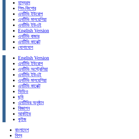
হাস্যরস
শিশু-কিশোর
এনটিভি ইউরোপ
এনটিভি মালয়েশিয়া
এনটিভি ইউএই
English Version
এনটিভি বাজার
এনটিভি কানেক্ট
যোগাযোগ
English Version
এনটিভি ইউরোপ
এনটিভি অস্ট্রেলিয়া
এনটিভি ইউএই
এনটিভি মালয়েশিয়া
এনটিভি কানেক্ট
ভিডিও
ছবি
এনটিভির অনুষ্ঠান
বিজ্ঞাপন
আর্কাইভ
কুইজ
বাংলাদেশ
বিশ্ব