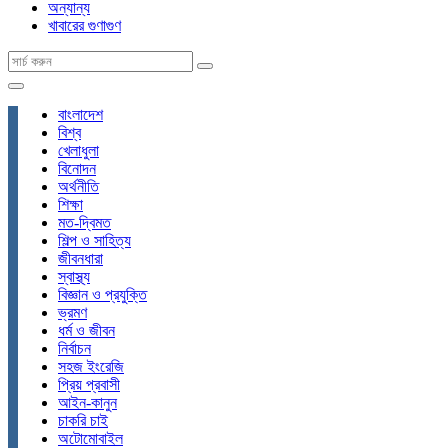
অন্যান্য
খাবারের গুণাগুণ
বাংলাদেশ
বিশ্ব
খেলাধুলা
বিনোদন
অর্থনীতি
শিক্ষা
মত-দ্বিমত
শিল্প ও সাহিত্য
জীবনধারা
স্বাস্থ্য
বিজ্ঞান ও প্রযুক্তি
ভ্রমণ
ধর্ম ও জীবন
নির্বাচন
সহজ ইংরেজি
প্রিয় প্রবাসী
আইন-কানুন
চাকরি চাই
অটোমোবাইল