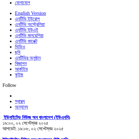
যোগাযোগ
English Version
এনটিভি ইউরোপ
এনটিভি অস্ট্রেলিয়া
এনটিভি ইউএই
এনটিভি মালয়েশিয়া
এনটিভি কানেক্ট
ভিডিও
ছবি
এনটিভির অনুষ্ঠান
বিজ্ঞাপন
আর্কাইভ
কুইজ
Follow
স্বাস্থ্য
অন্যান্য
ইউনাইটেড নিউজ অব বাংলাদেশ (ইউএনবি)
১৯:০০, ০২ সেপ্টেম্বর ২০২৫
আপডেট: ১৯:০৮, ০২ সেপ্টেম্বর ২০২৫