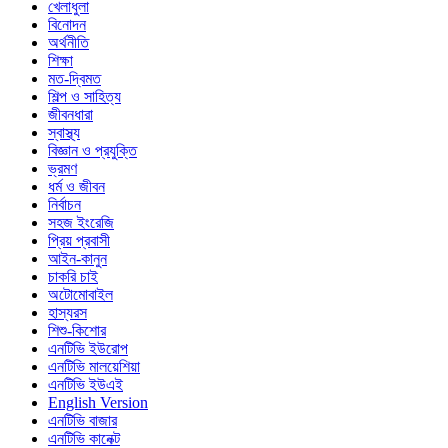
খেলাধুলা
বিনোদন
অর্থনীতি
শিক্ষা
মত-দ্বিমত
শিল্প ও সাহিত্য
জীবনধারা
স্বাস্থ্য
বিজ্ঞান ও প্রযুক্তি
ভ্রমণ
ধর্ম ও জীবন
নির্বাচন
সহজ ইংরেজি
প্রিয় প্রবাসী
আইন-কানুন
চাকরি চাই
অটোমোবাইল
হাস্যরস
শিশু-কিশোর
এনটিভি ইউরোপ
এনটিভি মালয়েশিয়া
এনটিভি ইউএই
English Version
এনটিভি বাজার
এনটিভি কানেক্ট