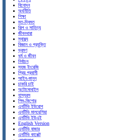
বিনোদন
অর্থনীতি
শিক্ষা
মত-দ্বিমত
শিল্প ও সাহিত্য
জীবনধারা
স্বাস্থ্য
বিজ্ঞান ও প্রযুক্তি
ভ্রমণ
ধর্ম ও জীবন
নির্বাচন
সহজ ইংরেজি
প্রিয় প্রবাসী
আইন-কানুন
চাকরি চাই
অটোমোবাইল
হাস্যরস
শিশু-কিশোর
এনটিভি ইউরোপ
এনটিভি মালয়েশিয়া
এনটিভি ইউএই
English Version
এনটিভি বাজার
এনটিভি কানেক্ট