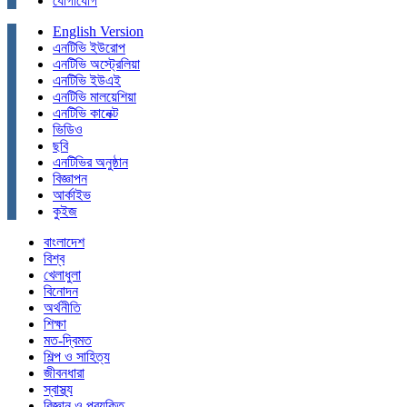
যোগাযোগ
English Version
এনটিভি ইউরোপ
এনটিভি অস্ট্রেলিয়া
এনটিভি ইউএই
এনটিভি মালয়েশিয়া
এনটিভি কানেক্ট
ভিডিও
ছবি
এনটিভির অনুষ্ঠান
বিজ্ঞাপন
আর্কাইভ
কুইজ
বাংলাদেশ
বিশ্ব
খেলাধুলা
বিনোদন
অর্থনীতি
শিক্ষা
মত-দ্বিমত
শিল্প ও সাহিত্য
জীবনধারা
স্বাস্থ্য
বিজ্ঞান ও প্রযুক্তি