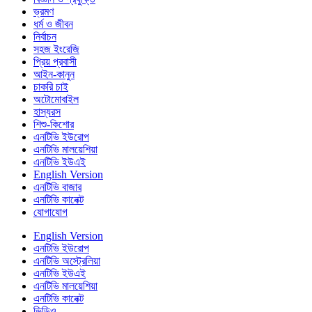
ভ্রমণ
ধর্ম ও জীবন
নির্বাচন
সহজ ইংরেজি
প্রিয় প্রবাসী
আইন-কানুন
চাকরি চাই
অটোমোবাইল
হাস্যরস
শিশু-কিশোর
এনটিভি ইউরোপ
এনটিভি মালয়েশিয়া
এনটিভি ইউএই
English Version
এনটিভি বাজার
এনটিভি কানেক্ট
যোগাযোগ
English Version
এনটিভি ইউরোপ
এনটিভি অস্ট্রেলিয়া
এনটিভি ইউএই
এনটিভি মালয়েশিয়া
এনটিভি কানেক্ট
ভিডিও