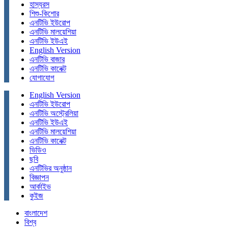
হাস্যরস
শিশু-কিশোর
এনটিভি ইউরোপ
এনটিভি মালয়েশিয়া
এনটিভি ইউএই
English Version
এনটিভি বাজার
এনটিভি কানেক্ট
যোগাযোগ
English Version
এনটিভি ইউরোপ
এনটিভি অস্ট্রেলিয়া
এনটিভি ইউএই
এনটিভি মালয়েশিয়া
এনটিভি কানেক্ট
ভিডিও
ছবি
এনটিভির অনুষ্ঠান
বিজ্ঞাপন
আর্কাইভ
কুইজ
বাংলাদেশ
বিশ্ব