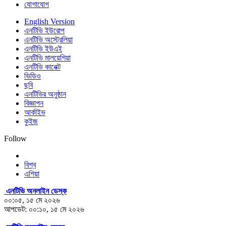
যোগাযোগ
English Version
এনটিভি ইউরোপ
এনটিভি অস্ট্রেলিয়া
এনটিভি ইউএই
এনটিভি মালয়েশিয়া
এনটিভি কানেক্ট
ভিডিও
ছবি
এনটিভির অনুষ্ঠান
বিজ্ঞাপন
আর্কাইভ
কুইজ
Follow
বিশ্ব
এশিয়া
এনটিভি অনলাইন ডেস্ক
০০:০৫, ১৫ মে ২০২৬
আপডেট: ০০:১০, ১৫ মে ২০২৬