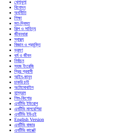
খেলাধুলা
বিনোদন
অর্থনীতি
শিক্ষা
মত-দ্বিমত
শিল্প ও সাহিত্য
জীবনধারা
স্বাস্থ্য
বিজ্ঞান ও প্রযুক্তি
ভ্রমণ
ধর্ম ও জীবন
নির্বাচন
সহজ ইংরেজি
প্রিয় প্রবাসী
আইন-কানুন
চাকরি চাই
অটোমোবাইল
হাস্যরস
শিশু-কিশোর
এনটিভি ইউরোপ
এনটিভি মালয়েশিয়া
এনটিভি ইউএই
English Version
এনটিভি বাজার
এনটিভি কানেক্ট