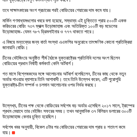
তবে সাক্ষাৎকারের অংশ প্রচারের পরই বোয়িংয়ের শেয়ারের দাম কমে যায়।
মার্কিন গণমাধ্যমগুলোর খবরে বলা হয়েছে, সম্ভাব্য এই চুক্তিতে প্রায় ৫০০টি একক
করিডরের বোয়িং ৭৩৭ ম্যাক্স উড়োজাহাজ এবং অতিরিক্ত ১০০টি বড় মডেলের
উড়োজাহাজ- যেমন ৭৮৭ ড্রিমলাইনার ও ৭৭৭ থাকতে পারে।
এ বিষয়ে মন্তব্যের জন্য বার্তা সংস্থা এএফপির অনুরোধে তাৎক্ষণিক কোনো প্রতিক্রিয়া
জানায়নি বোয়িং।
চীনের বেইজিংয়ে অনুষ্ঠিত শীর্ষ বৈঠকে যুক্তরাষ্ট্রের প্রতিনিধি দলের অংশ ছিলেন
বোয়িংয়ের প্রধান নির্বাহী কর্মকর্তা কেলি অর্টবার্গ।
গত মাসে বিশ্লেষকদের সঙ্গে আলোচনায় অর্টবার্গ বলেছিলেন, চীনের কাছ থেকে নতুন
অর্ডার পাওয়ার ব্যাপারে তিনি আশাবাদী। তবে তিনি উল্লেখ করেন, এটি পুরোপুরি
যুক্তরাষ্ট্র-চীন সম্পর্ক ও চলমান আলোচনার ওপর নির্ভর করছে।
উল্লেখ্য, চীনের পক্ষ থেকে বোয়িংয়ের সর্বশেষ বড় অর্ডার এসেছিল ২০১৭ সালে, ট্রাম্পের
প্রথম মেয়াদে তার বেইজিং সফরের সময়। তখন আনুমানিক ৩৭ বিলিয়ন ডলারের ৩০০টি
উড়োজাহাজ কেনার চুক্তি হয়েছিল।
সর্বশেষ খবর অনুযায়ী, বিকেল ৫টার পর বোয়িংয়ের শেয়ারের দাম প্রায় ৪ শতাংশ কমে
যায়।