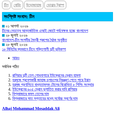
চীন
বোয়িং
উড়োজাহাজ
ডোনাল্ড ট্রাম্প
সংশ্লিষ্ট সংবাদ: চীন
০১ আগস্ট ২০২৬
চীনের নেতৃত্বে আন্তর্জাতিক এআই জোটে পর্যবেক্ষক হচ্ছে বাংলাদেশ
২৮ জুলাই ২০২৬
বাংলাদেশ-চীন সংসদীয় মৈত্রী গ্রুপের বৈঠক অনুষ্ঠিত
২৮ জুলাই ২০২৬
১৮ মিনিটের ব্যবধানে চীনে শক্তিশালী দুটি ভূমিকম্প
আরও
সর্বাধিক পঠিত
রাশিয়ার দুটি তেল শোধনাগারে ইউক্রেনের ড্রোন হামলা
হরমুজে প্রবেশকারী জাহাজ চলাচলের নিয়ন্ত্রণ পেতে পারে ইরান
হরমুজ প্রণালিতে বাধ্যতামূলক টোলের বিরোধিতা ৮ শিপিং সংস্থার
ইউক্রেনের ৬০৫ ড্রোন ভূপাতিত করার দাবি রাশিয়ার
বিশ্ববাজারে কমল তেলের দাম
বিশ্ববাজারে সাত সপ্তাহের মধ্যে সর্বোচ্চ স্বর্ণের দাম
Alhaj Mohammad Mosaddak Ali