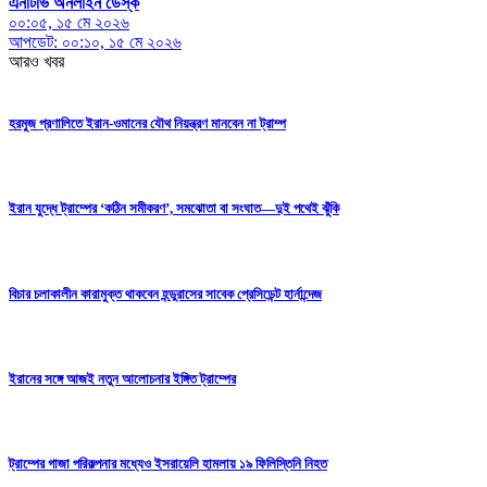
এনটিভি অনলাইন ডেস্ক
০০:০৫, ১৫ মে ২০২৬
আপডেট: ০০:১০, ১৫ মে ২০২৬
আরও খবর
হরমুজ প্রণালিতে ইরান-ওমানের যৌথ নিয়ন্ত্রণ মানবেন না ট্রাম্প
ইরান যুদ্ধে ট্রাম্পের ‘কঠিন সমীকরণ’, সমঝোতা বা সংঘাত—দুই পথেই ঝুঁকি
বিচার চলাকালীন কারামুক্ত থাকবেন হন্ডুরাসের সাবেক প্রেসিডেন্ট হার্নান্দেজ
ইরানের সঙ্গে আজই নতুন আলোচনার ইঙ্গিত ট্রাম্পের
ট্রাম্পের গাজা পরিকল্পনার মধ্যেও ইসরায়েলি হামলায় ১৯ ফিলিস্তিনি নিহত