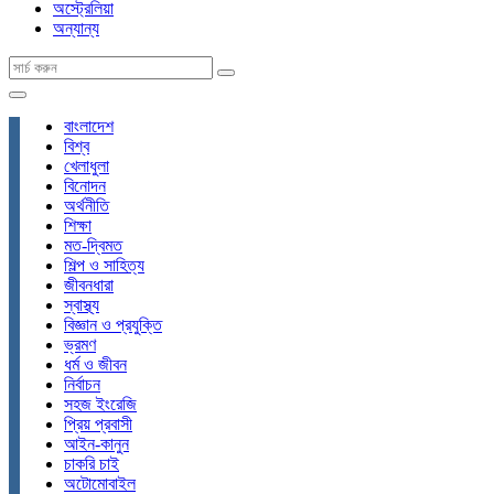
অস্ট্রেলিয়া
অন্যান্য
বাংলাদেশ
বিশ্ব
খেলাধুলা
বিনোদন
অর্থনীতি
শিক্ষা
মত-দ্বিমত
শিল্প ও সাহিত্য
জীবনধারা
স্বাস্থ্য
বিজ্ঞান ও প্রযুক্তি
ভ্রমণ
ধর্ম ও জীবন
নির্বাচন
সহজ ইংরেজি
প্রিয় প্রবাসী
আইন-কানুন
চাকরি চাই
অটোমোবাইল