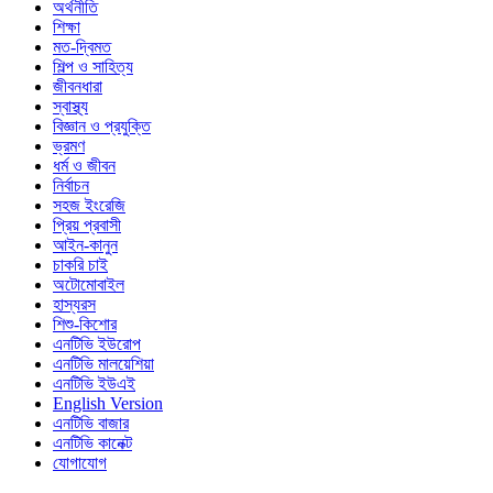
অর্থনীতি
শিক্ষা
মত-দ্বিমত
শিল্প ও সাহিত্য
জীবনধারা
স্বাস্থ্য
বিজ্ঞান ও প্রযুক্তি
ভ্রমণ
ধর্ম ও জীবন
নির্বাচন
সহজ ইংরেজি
প্রিয় প্রবাসী
আইন-কানুন
চাকরি চাই
অটোমোবাইল
হাস্যরস
শিশু-কিশোর
এনটিভি ইউরোপ
এনটিভি মালয়েশিয়া
এনটিভি ইউএই
English Version
এনটিভি বাজার
এনটিভি কানেক্ট
যোগাযোগ