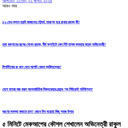
আপডেট: ১১:৩৩, ০১ জুলাই ২০২৫
আরও খবর
৫২-তেও ম্লান হয়নি কাজলের সৌন্দর্য, তারুণ্য ধরে রাখার রহস্য কী?
তৃষা কৃষ্ণানের রূপের গোপন রহস্য, দীর্ঘ ফ্লাইটে কেন শিট মাস্ক ব্যবহার করেন অভিনেত্রী?
লিপস্টিকের রং বলে দেবে আপনি কেমন ব্যক্তিত্বের?
দেশে যাত্রা শুরু করল আন্তর্জাতিক স্কিনকেয়ার ব্র্যান্ড ‘দ্য পিউরেস্ট সলিউশনস’
ব্রণের সমস্যা কমাতে চান? জেনে নিন ঘরোয়া কিছু সহজ উপায়
৫ মিনিটে মেকআপের কৌশল শেখালেন অভিনেত্রী রাকুল