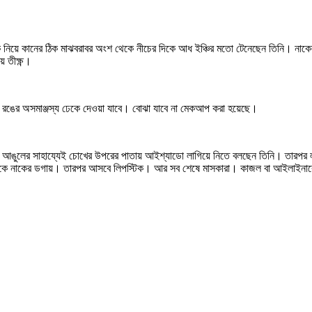
িয়ে কানের ঠিক মাঝবরাবর অংশ থেকে নীচের দিকে আধ ইঞ্চির মতো টেনেছেন তিনি। নাকের দু’
 তীক্ষ্ণ।
লে রঙের অসমাঞ্জস্য ঢেকে দেওয়া যাবে। বোঝা যাবে না মেকআপ করা হয়েছে।
য় আঙুলের সাহায্যেই চোখের উপরের পাতায় আইশ্যাডো লাগিয়ে নিতে বলছেন তিনি। তারপর 
 থাকে নাকের ডগায়। তারপর আসবে লিপস্টিক। আর সব শেষে মাসকারা। কাজল বা আইলাইনারের