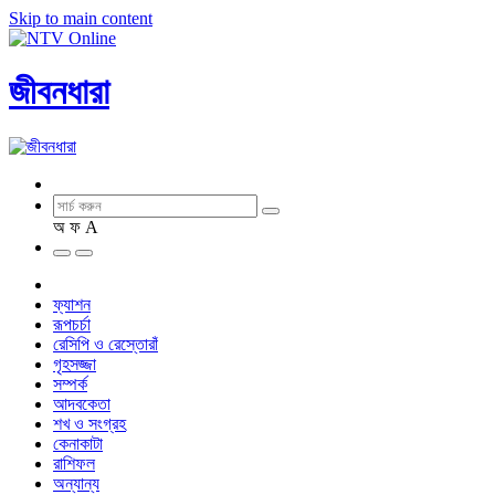
Skip to main content
জীবনধারা
অ
ফ
A
ফ্যাশন
রূপচর্চা
রেসিপি ও রেস্তোরাঁ
গৃহসজ্জা
সম্পর্ক
আদবকেতা
শখ ও সংগ্রহ
কেনাকাটা
রাশিফল
অন্যান্য