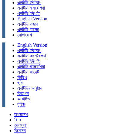
এনটিভি ইউরোপ
এনটিভি মালয়েশিয়া
এনটিভি ইউএই
English Version
এনটিভি বাজার
এনটিভি কানেক্ট
যোগাযোগ
English Version
এনটিভি ইউরোপ
এনটিভি অস্ট্রেলিয়া
এনটিভি ইউএই
এনটিভি মালয়েশিয়া
এনটিভি কানেক্ট
ভিডিও
ছবি
এনটিভির অনুষ্ঠান
বিজ্ঞাপন
আর্কাইভ
কুইজ
বাংলাদেশ
বিশ্ব
খেলাধুলা
বিনোদন