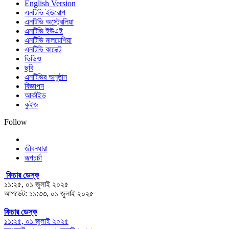
English Version
এনটিভি ইউরোপ
এনটিভি অস্ট্রেলিয়া
এনটিভি ইউএই
এনটিভি মালয়েশিয়া
এনটিভি কানেক্ট
ভিডিও
ছবি
এনটিভির অনুষ্ঠান
বিজ্ঞাপন
আর্কাইভ
কুইজ
Follow
জীবনধারা
রূপচর্চা
ফিচার ডেস্ক
১১:২৫, ০১ জুলাই ২০২৫
আপডেট: ১১:৩৩, ০১ জুলাই ২০২৫
ফিচার ডেস্ক
১১:২৫, ০১ জুলাই ২০২৫