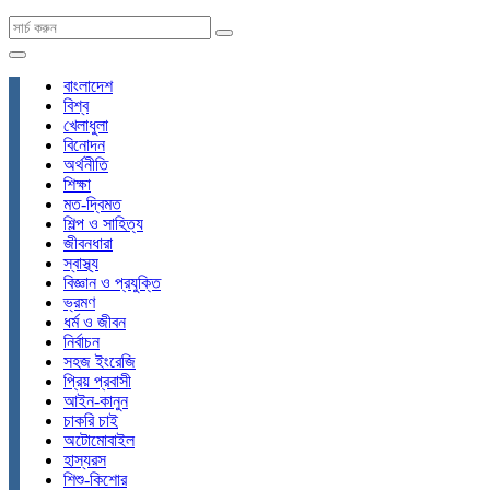
বাংলাদেশ
বিশ্ব
খেলাধুলা
বিনোদন
অর্থনীতি
শিক্ষা
মত-দ্বিমত
শিল্প ও সাহিত্য
জীবনধারা
স্বাস্থ্য
বিজ্ঞান ও প্রযুক্তি
ভ্রমণ
ধর্ম ও জীবন
নির্বাচন
সহজ ইংরেজি
প্রিয় প্রবাসী
আইন-কানুন
চাকরি চাই
অটোমোবাইল
হাস্যরস
শিশু-কিশোর