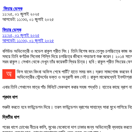
ফিচার ডেস্ক
১১:২৫, ০১ জুলাই ২০২৫
আপডেট: ১১:৩৩, ০১ জুলাই ২০২৫
ফিচার ডেস্ক
১১:২৫, ০১ জুলাই ২০২৫
আপডেট: ১১:৩৩, ০১ জুলাই ২০২৫
বলিউড অভিনেত্রী ও মডেল রাকুল প্রীত সিং। তিনি বিশেষ করে তেলুগু চলচ্চিত্রে কাজ 
সময়ে তিনি কর্ণাঠক সিনেমা গিল্লি দিয়ে চলচ্চিত্র জীবনে পদচারণা শুরু করেন। ২০১৪ সা
সরব রাকুল। সেখান থেকে দেখুন তাঁর কয়েকটি স্থির চিত্র। ছবি : রাকুল প্রীত সিংয়ের 
অফিস যাবেন কিংবা অফিস শেষে পার্টি? হাতে সময় কম। দ্রুত সাজগোজ করবেন কীভাবে তা নিয়ে ভাবনা? বলিউড অভিনেত্রী রাকুল প্রীত সিং শেখালেন সেই কৌশল। সৌন্দর্য, ব্যক্তিত্বের পাশাপাশি ফিটনেসের জন্যও চর্চায় থাকেন অভিনেত্রী রাকুল প্রীত সিংহ।
অভিনেত্রীর সৌন্দর্যের ভক্ত ও অনুরাগী কম নেই। রাকুল মাঝেমধ্যেই ইনস্টাগ্র
এবার তিনি শেখালেন মাত্র পাঁচ মিনিটে মেকআপ করার সহজ পদ্ধতি। হাতের কাছে ব্রাশ না
প্রথম ধাপ
শুরুটা করতে হবে ফাউন্ডেশন দিয়ে। তরল ফাউন্ডেশন ব্রাশের সাহায্যে সারা মুখে লাগিয়
দ্বিতীয় ধাপ
পরের ধাপে চোখের নীচের কালি, মুখের যেকোনো দাগ ঢাকার জন্য অভিনেত্রী ব্যবহার 