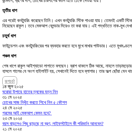
জন্মদাগ, ব্রণের দাগ, চোখের চারপাশের কালি এতে ঢেকে দেওয়া যায়।
তৃতীয় ধাপ
এর পরেই কনট্যুরিং করেছেন তিনি। এখন কনট্যুরিং স্টিক পাওয়া যায়। তেমনই একটি স্টিক ন
নিয়েছেন রাকুল। তবে মেকআপ ব্লেন্ডার দিয়েও তা করা যায়। এই পদ্ধতিতে নাক-মুখ দেখায়
চতুর্থ ধাপ
ফাউন্ডেশন এবং কনট্যুরিংয়ের পর ব্যবহার করতে হবে মুখে মাখার পাউডার। এতে মুখমণ্ড
পঞ্চম ধাপ
শেষ ধাপে রাকুল আইশ্যাডো লাগাতে বলছেন। ব্রাশ থাকলে ঠিক আছে, নাহলে তাড়াহুড়ো
হাসলে গালের যে অংশ হাইলাইট হয়, সেখানেই দিতে হবে ব্লাশার। তার অল্প ছোঁয়া যেন
রূপচর্চা
১৪ জুন ২০২৫
ঘরোয়া উপায়ে হাতের ত্বকের যত্ন নিন
৩১ মে ২০২৫
চোখের সাজ নিখুঁত করতে শিখে নিন ৫ কৌশল
২৪ মে ২০২৫
গরমের আই মেকআপ কেমন হবে?
২৩ মে ২০২৫
বয়স বাড়লেও পিছু ছাড়ছে না ব্রণ, লাইফস্টাইলে কী পরিবর্তন আনবেন?
২১ মে ২০২৫