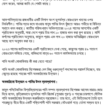
যোগ করেন, আমরা জানি যে শেষটা কাছে।
আফগানিস্তানের রাজধানীর একটি বিশাল অংশ ভূগর্ভস্থ বোরওয়েল খননের ওপর
নির্ভরশীল। পানির স্তর কমে যাওয়ায় মানুষ পানির উৎস খুঁজতে আরও গভীরে বা বিভিন্ন
স্থানে খনন করছে। জাতীয় পরিসংখ্যান অধিদপ্তরের ২০২৪ সালের আগস্টের একটি
প্রতিবেদন অনুযায়ী, সারা দেশে প্রায় তির লাখ ১০ হাজার খনন করা কূপ রয়েছে। মার্সি
কর্পসের প্রতিবেদন অনুসারে, কাবুলে প্রায় এক লাখ ২০ হাজার অনিয়ন্ত্রিত বোরওয়েল
আছে বলে অনুমান করা হয়।
২০২৩ সালের জাতিসংঘের একটি প্রতিবেদনে দেখা গেছে, কাবুলের প্রায় ৪৯ শতাংশ
বোরওয়েল শুকিয়ে গেছে, বাকিগুলো মাত্র ৬০ শতাংশ কার্যক্ষমতায় চলছে।
পানি সংকট মোকাবিলায় কী করা যেতে পারে?
পানি সংকট মোকাবিলায় বিশেষজ্ঞরা বেশ কিছু গুরুত্বপূর্ণ পদক্ষেপের পরামর্শ দিচ্ছেন, যার
কেন্দ্রে রয়েছে শহরের পানি অবকাঠামোর উন্নয়ন।
অবকাঠামো উন্নয়ন ও পানির উৎস ব্যবস্থাপনা :
কাবুল পলিটেকনিক বিশ্ববিদ্যালয়ের পানি সম্পদ ব্যবস্থাপনা বিশেষজ্ঞ আসেম মায়ার জোর
দিয়ে বলেন, কৃত্রিমভাবে ভূগর্ভস্থ পানি রিচার্জ (পুনরায় পূরণ) ও শহরের চারপাশে মৌলিক
পানি অবকাঠামোর উন্নয়ন জরুরিভাবে প্রয়োজন। তার মতে, এই ভিত্তিগুলো তৈরি হলে
শহরজুড়ে ধীরে ধীরে একটি শক্তিশালী পানি সরবরাহ নেটওয়ার্ক গড়ে তোলা সম্ভব হবে।