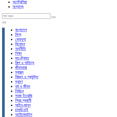
অস্ট্রেলিয়া
অন্যান্য
বাংলাদেশ
বিশ্ব
খেলাধুলা
বিনোদন
অর্থনীতি
শিক্ষা
মত-দ্বিমত
শিল্প ও সাহিত্য
জীবনধারা
স্বাস্থ্য
বিজ্ঞান ও প্রযুক্তি
ভ্রমণ
ধর্ম ও জীবন
নির্বাচন
সহজ ইংরেজি
প্রিয় প্রবাসী
আইন-কানুন
চাকরি চাই
অটোমোবাইল