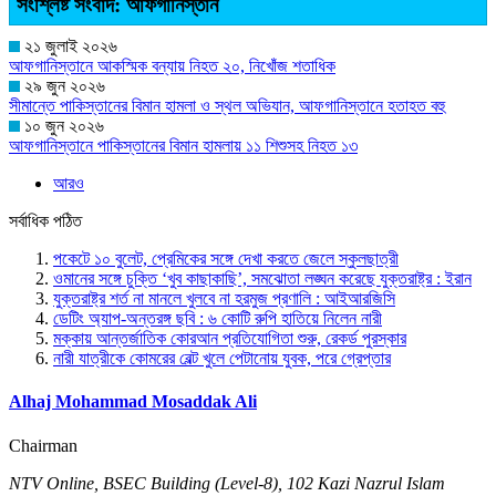
সংশ্লিষ্ট সংবাদ: আফগানিস্তান
২১ জুলাই ২০২৬
আফগানিস্তানে আকস্মিক বন্যায় নিহত ২০, নিখোঁজ শতাধিক
২৯ জুন ২০২৬
সীমান্তে পাকিস্তানের বিমান হামলা ও স্থল অভিযান, আফগানিস্তানে হতাহত বহু
১০ জুন ২০২৬
আফগানিস্তানে পাকিস্তানের বিমান হামলায় ১১ শিশুসহ নিহত ১৩
আরও
সর্বাধিক পঠিত
পকেটে ১০ বুলেট, প্রেমিকের সঙ্গে দেখা করতে জেলে স্কুলছাত্রী
ওমানের সঙ্গে চুক্তি ‘খুব কাছাকাছি’, সমঝোতা লঙ্ঘন করেছে যুক্তরাষ্ট্র : ইরান
যুক্তরাষ্ট্র শর্ত না মানলে খুলবে না হরমুজ প্রণালি : আইআরজিসি
ডেটিং অ্যাপ-অন্তরঙ্গ ছবি : ৬ কোটি রুপি হাতিয়ে নিলেন নারী
মক্কায় আন্তর্জাতিক কোরআন প্রতিযোগিতা শুরু, রেকর্ড পুরস্কার
নারী যাত্রীকে কোমরের বেল্ট খুলে পেটানোয় যুবক, পরে গ্রেপ্তার
Alhaj Mohammad Mosaddak Ali
Chairman
NTV Online, BSEC Building (Level-8), 102 Kazi Nazrul Islam