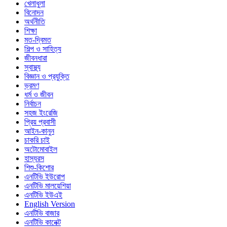
খেলাধুলা
বিনোদন
অর্থনীতি
শিক্ষা
মত-দ্বিমত
শিল্প ও সাহিত্য
জীবনধারা
স্বাস্থ্য
বিজ্ঞান ও প্রযুক্তি
ভ্রমণ
ধর্ম ও জীবন
নির্বাচন
সহজ ইংরেজি
প্রিয় প্রবাসী
আইন-কানুন
চাকরি চাই
অটোমোবাইল
হাস্যরস
শিশু-কিশোর
এনটিভি ইউরোপ
এনটিভি মালয়েশিয়া
এনটিভি ইউএই
English Version
এনটিভি বাজার
এনটিভি কানেক্ট