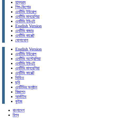
হাস্যরস
শিশু-কিশোর
এনটিভি ইউরোপ
এনটিভি মালয়েশিয়া
এনটিভি ইউএই
English Version
এনটিভি বাজার
এনটিভি কানেক্ট
যোগাযোগ
English Version
এনটিভি ইউরোপ
এনটিভি অস্ট্রেলিয়া
এনটিভি ইউএই
এনটিভি মালয়েশিয়া
এনটিভি কানেক্ট
ভিডিও
ছবি
এনটিভির অনুষ্ঠান
বিজ্ঞাপন
আর্কাইভ
কুইজ
বাংলাদেশ
বিশ্ব