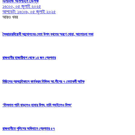
এনটিভি অনলাইন ডেস্ক
১৬:০০, ০৫ জুলাই ২০২৫
আপডেট: ১৬:০৬, ০৫ জুলাই ২০২৫
আরও খবর
স্বৈরাচারবিরোধী আন্দোলনের নেতা উপল বখতের স্মরণে দোয়া, আলোচনা সভা
রাজধানীর হাজারীবাগ থেকে ১৪ জন গ্রেপ্তার
মিছিলের প্রস্তুতিকালে কার্যক্রম নিষিদ্ধ আ.লীগের ৭ নেতাকর্মী আটক
‘তিস্তাত পানি বাড়লেও হামার বিপদ, নামি গ্যাইলেও বিপদ’
রাজধানীতে পুলিশের অভিযানে গ্রেপ্তার ৫৭