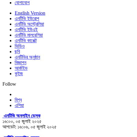
যোগাযোগ
English Version
এনটিভি ইউরোপ
এনটিভি অস্ট্রেলিয়া
এনটিভি ইউএই
এনটিভি মালয়েশিয়া
এনটিভি কানেক্ট
ভিডিও
ছবি
এনটিভির অনুষ্ঠান
বিজ্ঞাপন
আর্কাইভ
কুইজ
Follow
বিশ্ব
এশিয়া
এনটিভি অনলাইন ডেস্ক
১৬:০০, ০৫ জুলাই ২০২৫
আপডেট: ১৬:০৬, ০৫ জুলাই ২০২৫