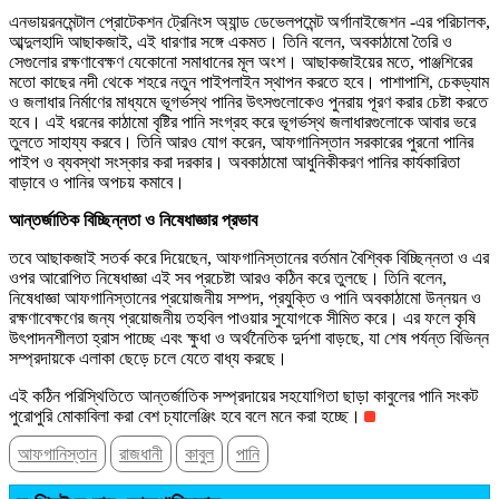
এনভায়রনমেন্টাল প্রোটেকশন ট্রেনিংস অ্যান্ড ডেভেলপমেন্ট অর্গানাইজেশন -এর পরিচালক,
আব্দুলহাদি আছাকজাই, এই ধারণার সঙ্গে একমত। তিনি বলেন, অবকাঠামো তৈরি ও
সেগুলোর রক্ষণাবেক্ষণ যেকোনো সমাধানের মূল অংশ। আছাকজাইয়ের মতে, পাঞ্জশিরের
মতো কাছের নদী থেকে শহরে নতুন পাইপলাইন স্থাপন করতে হবে। পাশাপাশি, চেকড্যাম
ও জলাধার নির্মাণের মাধ্যমে ভূগর্ভস্থ পানির উৎসগুলোকেও পুনরায় পূরণ করার চেষ্টা করতে
হবে। এই ধরনের কাঠামো বৃষ্টির পানি সংগ্রহ করে ভূগর্ভস্থ জলাধারগুলোকে আবার ভরে
তুলতে সাহায্য করবে। তিনি আরও যোগ করেন, আফগানিস্তান সরকারের পুরনো পানির
পাইপ ও ব্যবস্থা সংস্কার করা দরকার। অবকাঠামো আধুনিকীকরণ পানির কার্যকারিতা
বাড়াবে ও পানির অপচয় কমাবে।
আন্তর্জাতিক বিচ্ছিন্নতা ও নিষেধাজ্ঞার প্রভাব
তবে আছাকজাই সতর্ক করে দিয়েছেন, আফগানিস্তানের বর্তমান বৈশ্বিক বিচ্ছিন্নতা ও এর
ওপর আরোপিত নিষেধাজ্ঞা এই সব প্রচেষ্টা আরও কঠিন করে তুলছে। তিনি বলেন,
নিষেধাজ্ঞা আফগানিস্তানের প্রয়োজনীয় সম্পদ, প্রযুক্তি ও পানি অবকাঠামো উন্নয়ন ও
রক্ষণাবেক্ষণের জন্য প্রয়োজনীয় তহবিল পাওয়ার সুযোগকে সীমিত করে। এর ফলে কৃষি
উৎপাদনশীলতা হ্রাস পাচ্ছে এবং ক্ষুধা ও অর্থনৈতিক দুর্দশা বাড়ছে, যা শেষ পর্যন্ত বিভিন্ন
সম্প্রদায়কে এলাকা ছেড়ে চলে যেতে বাধ্য করছে।
এই কঠিন পরিস্থিতিতে আন্তর্জাতিক সম্প্রদায়ের সহযোগিতা ছাড়া কাবুলের পানি সংকট
পুরোপুরি মোকাবিলা করা বেশ চ্যালেঞ্জিং হবে বলে মনে করা হচ্ছে।
আফগানিস্তান
রাজধানী
কাবুল
পানি