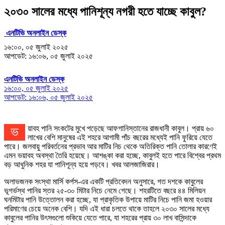
২০৩০ সালের মধ্যে পানিশূন্য নগরী হতে যাচ্ছে কাবুল?
এনটিভি অনলাইন ডেস্ক
১৬:০০, ০৫ জুলাই ২০২৫
আপডেট: ১৬:০৬, ০৫ জুলাই ২০২৫
এনটিভি অনলাইন ডেস্ক
১৬:০০, ০৫ জুলাই ২০২৫
আপডেট: ১৬:০৬, ০৫ জুলাই ২০২৫
ভয়াবহ পানি সংকটের মুখে পড়েছে আফগানিস্তানের রাজধানী কাবুল। প্রায় ৬০
লাখের বেশি মানুষের এই শহরে আগামী পাঁচ বছরের মধ্যেই পানি ফুরিয়ে যেতে
পারে। জলবায়ু পরিবর্তনের প্রভাব আর মাটির নিচ থেকে অতিরিক্ত পানি তোলার কারণেই
এমন ভয়াবহ অবস্থা তৈরি হয়েছে। আশঙ্কা করা হচ্ছে, কাবুলই হতে পারে বিশ্বের প্রথম
বড় আধুনিক শহর যা পানিশূন্য হয়ে পড়বে। খবর আলজাজিরার।
অলাভজনক সংস্থা মার্সি কর্পস-এর একটি প্রতিবেদন অনুসারে, গত দশকে কাবুলের
ভূগর্ভস্থ পানির স্তর ২৫-৩০ মিটার নিচে নেমে গেছে। শহরটিতে বছরে ৪৪ মিলিয়ন
ঘনমিটার পানি উত্তোলন করা হচ্ছে, যা প্রাকৃতিক উপায়ে মাটির নিচে পানি জমা হওয়ার
পরিমাণের চেয়ে অনেক বেশি। যদি এই ধারা চলতে থাকে তাহলে ২০৩০ সালের মধ্যে
কাবুলের পানির উৎসগুলো শুকিয়ে যেতে পারে, যা শহরের প্রায় ৩০ লাখ বাসিন্দাকে