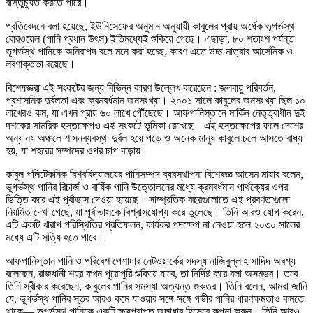
বাস্তুচ্যুত করতে পারে।
প্রতিবেদনে বলা হয়েছে, ইউনিসেফের অনুমান অনুযায়ী কাবুলের প্রায় অর্ধেক ভূগর্ভস্থ
বোরওয়েল (পানি প্রধান উৎস) ইতিমধ্যেই শুকিয়ে গেছে। এছাড়া, ৮০ শতাংশ পর্যন্ত
ভূগর্ভস্থ পানিকে অনিরাপদ বলে মনে করা হচ্ছে, কারণ এতে উচ্চ মাত্রার আর্সেনিক ও
লবণাক্ততা রয়েছে।
বিশেষজ্ঞরা এই সংকটের জন্য বিভিন্ন কারণ উল্লেখ করেছেন : জলবায়ু পরিবর্তন,
প্রশাসনিক দুর্বলতা এবং ক্রমবর্ধমান জনসংখ্যা। ২০০১ সালে কাবুলের জনসংখ্যা ছিল ১০
লাখেরও কম, যা এখন প্রায় ৬০ লাখে পৌঁছেছে। আফগানিস্তানে মার্কিন নেতৃত্বাধীন দুই
দশকের সামরিক হস্তক্ষেপও এই সংকটে ভূমিকা রেখেছে। এই হস্তক্ষেপের ফলে দেশের
অন্যান্য অঞ্চলে শাসনব্যবস্থা দুর্বল হয়ে পড়ে ও অনেক মানুষ কাবুলে চলে আসতে বাধ্য
হয়, যা শহরের সম্পদের ওপর চাপ বাড়ায়।
কাবুল পলিটেকনিক বিশ্ববিদ্যালয়ের পানিসম্পদ ব্যবস্থাপনা বিশেষজ্ঞ আসেম মায়ার বলেন,
ভূগর্ভস্থ পানির রিচার্জ ও বার্ষিক পানি উত্তোলনের মধ্যে ক্রমবর্ধমান পার্থক্যের ওপর
ভিত্তি করে এই পূর্বাভাস দেওয়া হয়েছে। সাম্প্রতিক বছরগুলোতে এই প্রবণতাগুলো
নিয়মিত দেখা গেছে, যা পূর্বাভাসকে বিশ্বাসযোগ্য করে তুলেছে। তিনি আরও যোগ করেন,
এটি একটি খারাপ পরিস্থিতির প্রতিফলন, কার্যকর পদক্ষেপ না নেওয়া হলে ২০৩০ সালের
মধ্যে এটি সত্যি হতে পারে।
আফগানিস্তান পানি ও পরিবেশ পেশাদার নেটওয়ার্কের সদস্য নাজিবুল্লাহ সাদিদ অবশ্য
বলেছেন, রাজধানী শহর কখন পুরোপুরি শুকিয়ে যাবে, তা নির্দিষ্ট করে বলা অসম্ভব। তবে
তিনি স্বীকার করেছেন, কাবুলের পানির সমস্যা অত্যন্ত গুরুতর। তিনি বলেন, আমরা জানি
যে, ভূগর্ভস্থ পানির স্তর আরও কমে যাওয়ার সঙ্গে সঙ্গে গভীর পানির ধারণক্ষমতাও কমতে
থাকে— ভূগর্ভস্থ পানিকে একটি ক্ষয়প্রাপ্ত জলাধার হিসেবে কল্পনা করুন। তিনি আরও