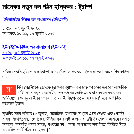
মাস্কের নতুন দল গঠন হাস্যকর : ট্রাম্প
ইউনাইটেড নিউজ অব বাংলাদেশ (ইউএনবি)
১০:১০, ০৭ জুলাই ২০২৫
আপডেট: ১০:১১, ০৭ জুলাই ২০২৫
ইউনাইটেড নিউজ অব বাংলাদেশ (ইউএনবি)
১০:১০, ০৭ জুলাই ২০২৫
আপডেট: ১০:১১, ০৭ জুলাই ২০২৫
মার্কিন প্রেসিডেন্ট ডোনাল্ড ট্রাম্প ও প্রযুক্তি উদ্যোক্তা ইলন মাস্ক। এএফপির ফাইল
ছবি
মার্কিন প্রেসিডেন্ট ডোনাল্ড ট্রাম্পের ব্যাপক কর ছাড় আইনের জবাবে ‘আমেরিকা
পার্টি’ নামে নতুন রাজনৈতিক দল গঠনের হুমকি এবার বাস্তবায়ন করার কথা
জানিয়েছেন ধনকুবের ইলন মাস্ক। তার এই সিদ্ধান্তকে ‘হাস্যকর’ বলে অভিহিত
করেছেন ট্রাম্প।
স্থানীয় সময় শনিবার (৫ জুলাই) সামাজিক যোগাযোগমাধ্যম এক্সে দেওয়া এক পোস্টে
মাস্ক লিখেছিলেন, ‘দেশকে দেউলিয়া করার এই অপচয় ও দুর্নীতির খেলায় আমাদের এখানে
আসলে একদলীয় শাসন চলছে, গণতন্ত্র নয়। আজ আপনাদের স্বাধীনতা ফিরিয়ে দিতে
আমেরিকা পার্টি গঠন করা হলো।’