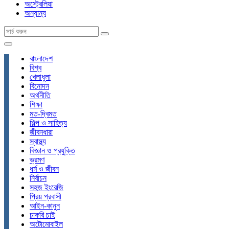
অস্ট্রেলিয়া
অন্যান্য
বাংলাদেশ
বিশ্ব
খেলাধুলা
বিনোদন
অর্থনীতি
শিক্ষা
মত-দ্বিমত
শিল্প ও সাহিত্য
জীবনধারা
স্বাস্থ্য
বিজ্ঞান ও প্রযুক্তি
ভ্রমণ
ধর্ম ও জীবন
নির্বাচন
সহজ ইংরেজি
প্রিয় প্রবাসী
আইন-কানুন
চাকরি চাই
অটোমোবাইল