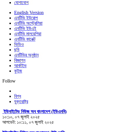
যোগাযোগ
English Version
এনটিভি ইউরোপ
এনটিভি অস্ট্রেলিয়া
এনটিভি ইউএই
এনটিভি মালয়েশিয়া
এনটিভি কানেক্ট
ভিডিও
ছবি
এনটিভির অনুষ্ঠান
বিজ্ঞাপন
আর্কাইভ
কুইজ
Follow
বিশ্ব
যুক্তরাষ্ট্র
ইউনাইটেড নিউজ অব বাংলাদেশ (ইউএনবি)
১০:১০, ০৭ জুলাই ২০২৫
আপডেট: ১০:১১, ০৭ জুলাই ২০২৫