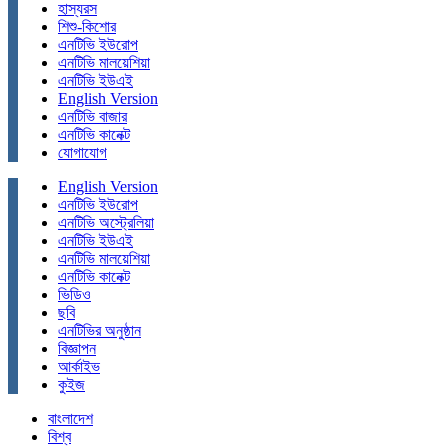
হাস্যরস
শিশু-কিশোর
এনটিভি ইউরোপ
এনটিভি মালয়েশিয়া
এনটিভি ইউএই
English Version
এনটিভি বাজার
এনটিভি কানেক্ট
যোগাযোগ
English Version
এনটিভি ইউরোপ
এনটিভি অস্ট্রেলিয়া
এনটিভি ইউএই
এনটিভি মালয়েশিয়া
এনটিভি কানেক্ট
ভিডিও
ছবি
এনটিভির অনুষ্ঠান
বিজ্ঞাপন
আর্কাইভ
কুইজ
বাংলাদেশ
বিশ্ব