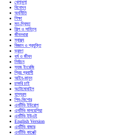
খেলাধুলা
বিনোদন
অর্থনীতি
শিক্ষা
মত-দ্বিমত
শিল্প ও সাহিত্য
জীবনধারা
স্বাস্থ্য
বিজ্ঞান ও প্রযুক্তি
ভ্রমণ
ধর্ম ও জীবন
নির্বাচন
সহজ ইংরেজি
প্রিয় প্রবাসী
আইন-কানুন
চাকরি চাই
অটোমোবাইল
হাস্যরস
শিশু-কিশোর
এনটিভি ইউরোপ
এনটিভি মালয়েশিয়া
এনটিভি ইউএই
English Version
এনটিভি বাজার
এনটিভি কানেক্ট