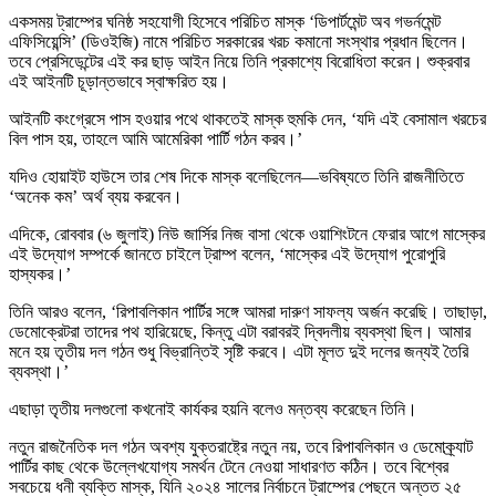
একসময় ট্রাম্পের ঘনিষ্ঠ সহযোগী হিসেবে পরিচিত মাস্ক ‘ডিপার্টমেন্ট অব গভর্নমেন্ট
এফিসিয়েন্সি’ (ডিওইজি) নামে পরিচিত সরকারের খরচ কমানো সংস্থার প্রধান ছিলেন।
তবে প্রেসিডেন্টের এই কর ছাড় আইন নিয়ে তিনি প্রকাশ্যে বিরোধিতা করেন। শুক্রবার
এই আইনটি চূড়ান্তভাবে স্বাক্ষরিত হয়।
আইনটি কংগ্রেসে পাস হওয়ার পথে থাকতেই মাস্ক হুমকি দেন, ‘যদি এই বেসামাল খরচের
বিল পাস হয়, তাহলে আমি আমেরিকা পার্টি গঠন করব।’
যদিও হোয়াইট হাউসে তার শেষ দিকে মাস্ক বলেছিলেন—ভবিষ্যতে তিনি রাজনীতিতে
‘অনেক কম’ অর্থ ব্যয় করবেন।
এদিকে, রোববার (৬ জুলাই) নিউ জার্সির নিজ বাসা থেকে ওয়াশিংটনে ফেরার আগে মাস্কের
এই উদ্যোগ সম্পর্কে জানতে চাইলে ট্রাম্প বলেন, ‘মাস্কের এই উদ্যোগ পুরোপুরি
হাস্যকর।’
তিনি আরও বলেন, ‘রিপাবলিকান পার্টির সঙ্গে আমরা দারুণ সাফল্য অর্জন করেছি। তাছাড়া,
ডেমোক্রেটরা তাদের পথ হারিয়েছে, কিন্তু এটা বরাবরই দ্বিদলীয় ব্যবস্থা ছিল। আমার
মনে হয় তৃতীয় দল গঠন শুধু বিভ্রান্তিই সৃষ্টি করবে। এটা মূলত দুই দলের জন্যই তৈরি
ব্যবস্থা।’
এছাড়া তৃতীয় দলগুলো কখনোই কার্যকর হয়নি বলেও মন্তব্য করেছেন তিনি।
নতুন রাজনৈতিক দল গঠন অবশ্য যুক্তরাষ্ট্রে নতুন নয়, তবে রিপাবলিকান ও ডেমোক্র্যাট
পার্টির কাছ থেকে উল্লেখযোগ্য সমর্থন টেনে নেওয়া সাধারণত কঠিন। তবে বিশ্বের
সবচেয়ে ধনী ব্যক্তি মাস্ক, যিনি ২০২৪ সালের নির্বাচনে ট্রাম্পের পেছনে অন্তত ২৫