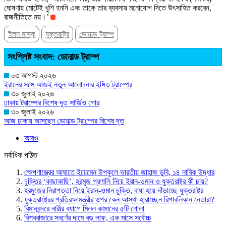
ঘোষণায় মোটেই খুশি হননি এবং তাকে তার ব্যবসায় মনোযোগ দিতে উৎসাহিত করবেন,
রাজনীতিতে নয়।’
ইলন মাস্ক
যুক্তরাষ্ট্র
ডোনাল্ড ট্রাম্প
সংশ্লিষ্ট সংবাদ: ডোনাল্ড ট্রাম্প
০৩ আগস্ট ২০২৬
ইরানের সঙ্গে আজই নতুন আলোচনার ইঙ্গিত ট্রাম্পের
৩০ জুলাই ২০২৬
ঢাকায় ট্রাম্পের বিশেষ দূত সার্জিও গোর
৩০ জুলাই ২০২৬
আজ ঢাকায় আসছেন ডোনাল্ড ট্রা‌ম্পের বিশেষ দূত
আরও
সর্বাধিক পঠিত
ক্ষেপণাস্ত্রের আঘাতে ইয়েমেন উপকূলে ভারতীয় জাহাজ ডুবি, ১৪ নাবিক উদ্ধার
চুক্তির ‘কাছাকাছি’, হরমুজ প্রণালি নিয়ে ইরান-ওমান ও যুক্তরাষ্ট্র কী চায়?
হরমুজের নিরাপত্তা নিয়ে ইরান-ওমান চুক্তি, বাধা হয়ে দাঁড়াচ্ছে যুক্তরাষ্ট্র
যুক্তরাষ্ট্রের প্রতিরক্ষামন্ত্রীর ওপর কেন আস্থা হারাচ্ছেন রিপাবলিকান নেতারা?
বিমানবন্দরে নারীর ব্যাগে মিলল কামানের ৫টি গোলা
বিশ্ববাজারে স্বর্ণের দামে বড় লাফ, এক মাসে সর্বোচ্চ