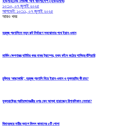
ইউনাইটেড নিউজ অব বাংলাদেশ (ইউএনবি)
১০:১০, ০৭ জুলাই ২০২৫
আপডেট: ১০:১১, ০৭ জুলাই ২০২৫
আরও খবর
হরমুজ প্রণালিতে নতুন রুট নির্ধারণে সমঝোতার পথে ইরান-ওমান
মার্কিন ক্ষেপণাস্ত্র ঘাটতির খবর নাকচ ট্রাম্পের, তথ্য ফাঁসে কঠোর শাস্তির হুঁশিয়ারি
চুক্তির ‘কাছাকাছি’, হরমুজ প্রণালি নিয়ে ইরান-ওমান ও যুক্তরাষ্ট্র কী চায়?
যুক্তরাষ্ট্রের প্রতিরক্ষামন্ত্রীর ওপর কেন আস্থা হারাচ্ছেন রিপাবলিকান নেতারা?
বিমানবন্দরে নারীর ব্যাগে মিলল কামানের ৫টি গোলা