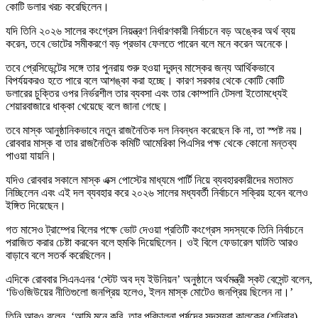
কোটি ডলার খরচ করেছিলেন।
যদি তিনি ২০২৬ সালের কংগ্রেস নিয়ন্ত্রণ নির্ধারণকারী নির্বাচনে বড় অঙ্কের অর্থ ব্যয়
করেন, তবে ভোটের সমীকরণে বড় প্রভাব ফেলতে পারেন বলে মনে করেন অনেকে।
তবে প্রেসিডেন্টের সঙ্গে তার পুনরায় শুরু হওয়া দ্বন্দ্ব মাস্কের জন্য আর্থিকভাবে
বিপর্যয়করও হতে পারে বলে আশঙ্কা করা হচ্ছে। কারণ সরকার থেকে কোটি কোটি
ডলারের চুক্তির ওপর নির্ভরশীল তার ব্যবসা এবং তার কোম্পানি টেসলা ইতোমধ্যেই
শেয়ারবাজারে ধাক্কা খেয়েছে বলে জানা গেছে।
তবে মাস্ক আনুষ্ঠানিকভাবে নতুন রাজনৈতিক দল নিবন্ধন করেছেন কি না, তা স্পষ্ট নয়।
রোববার মাস্ক বা তার রাজনৈতিক কমিটি আমেরিকা পিএসির পক্ষ থেকে কোনো মন্তব্য
পাওয়া যায়নি।
যদিও রোববার সকালে মাস্ক এক্স পোস্টের মাধ্যমে পার্টি নিয়ে ব্যবহারকারীদের মতামত
নিচ্ছিলেন এবং এই দল ব্যবহার করে ২০২৬ সালের মধ্যবর্তী নির্বাচনে সক্রিয় হবেন বলেও
ইঙ্গিত দিয়েছেন।
গত মাসেও ট্রাম্পের বিলের পক্ষে ভোট দেওয়া প্রতিটি কংগ্রেস সদস্যকে তিনি নির্বাচনে
পরাজিত করার চেষ্টা করবেন বলে হুমকি দিয়েছিলেন। ওই বিলে ফেডারেল ঘাটতি আরও
বাড়াবে বলে সতর্ক করেছিলেন।
এদিকে রোববার সিএনএনর ‘স্টেট অব দ্য ইউনিয়ন’ অনুষ্ঠানে অর্থমন্ত্রী স্কট বেসেন্ট বলেন,
‘ডিওজিউয়ের নীতিগুলো জনপ্রিয় হলেও, ইলন মাস্ক মোটেও জনপ্রিয় ছিলেন না।’
তিনি আরও বলেন, ‘আমি মনে করি, তার পরিচালনা পর্ষদের সদস্যরা কালকের (শনিবার)