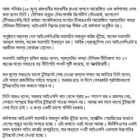
আজ শনিবার (২৮ জুন) রাজধানীর মহাখালীর রাওয়া ক্লাবে আয়োজিত এক কর্মশালায় এসব
কথা বলেন তিনি। টেলিকম অ্যান্ড টেক‌নোল‌জি রি‌পোর্টার্স নেটওয়ার্ক, বাংলা‌দেশ
(টিআরএন‌বি) বিটে কর্মরত সাংবাদিকদের সংগঠন টিআরএনবি আয়োজিত প্রস্তাবিত খসড়া
টেলিকম নীতিমালা; আইএসপি শিল্পের চ্যালেঞ্জ শীর্ষক এই কর্মশালা অনুষ্ঠিত হয়।
অনুষ্ঠানে বক্তব্য দেন আইএসপিএবির মহাসচিব নাজমুল করিম ভূঁইয়া, সাবেক সভাপতি
আবদুস সালাম, সা‌বেক সভাপ‌তি ইমদাদুল হক। সার্বিক প্রেজেন্টেশন দেন আইএসপিএবি’র
আজীবন সদস্য মোবারক হোসেন।
সভাপতি আমিনুল হাকিম আরও বলেন, প্রস্তাবিত খসড়া টেলিকম নীতিমালা গত ২৭
বছরের মধ্যে সবচেয়ে বড় নীতিগতি সংকট সৃষ্টি করেছে, যা আত্মবিরোধী।
কম মূল্যে সবচেয়ে ভালো ইন্টারনেট সেবা দেওয়া বাস্তব সম্মত নয় জানিয়ে তিনি বলেন,
এটা সস্তা রাজনীতির পর্যায়ে পড়েছে। সরকার ছাড় না দিলে বেসরকারি প্রতিষ্ঠানগুলো
ইন্টারনেটের দাম কমাতে পারবে না।
তিনি আরও বলেন, সরকার আইএসপি খাত থেকে প্রায় ৬০ শতাংশ কর ও রাজস্ব নেয়,
সেখানে সাশ্রয়ে উচ্চগতির ইন্টারনেট পাওয়া সম্ভব নয়। আমরা কম দামে ভালো ইন্টারনেট
সেবা দিতে চাই। এ জন্য একটি ভালো পলিসি দরকার।
কর্মশালায় আইএসপি মহাসচিব নাজমুল করিম ভূঁইয়া বলেন, অ্যাক্টিভ শেয়ারিংয়ের অভাবে
দেশের প্রচুর অর্থের অপচয় হচ্ছে। এটা কমাতে এরই মধ্যে আমরা ১ জিবিপিএসের একটা
কমন ক্যাবল লাইন করেছি ধানমন্ডিতে, যার মাধ্যমে ৭৭টি আইএসপি একসঙ্গে উচ্চগতির
ইন্টারনেট সেবা দেওয়া হচ্ছে।