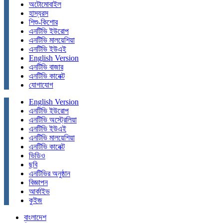
অটোমোবাইল
হাস্যরস
শিশু-কিশোর
এনটিভি ইউরোপ
এনটিভি মালয়েশিয়া
এনটিভি ইউএই
English Version
এনটিভি বাজার
এনটিভি কানেক্ট
যোগাযোগ
English Version
এনটিভি ইউরোপ
এনটিভি অস্ট্রেলিয়া
এনটিভি ইউএই
এনটিভি মালয়েশিয়া
এনটিভি কানেক্ট
ভিডিও
ছবি
এনটিভির অনুষ্ঠান
বিজ্ঞাপন
আর্কাইভ
কুইজ
বাংলাদেশ